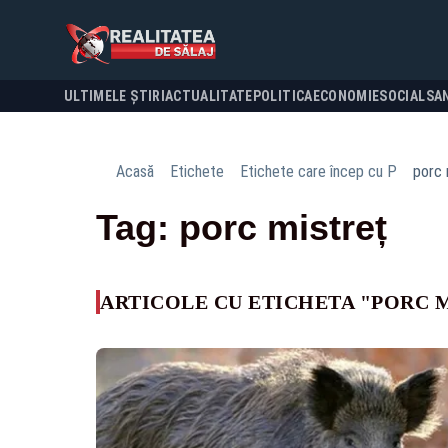
ULTIMELE ȘTIRI
ACTUALITATE
POLITICA
ECONOMIE
SOCIAL
SA
Acasă
Etichete
Etichete care încep cu P
porc 
Tag: porc mistreț
ARTICOLE CU ETICHETA "PORC 