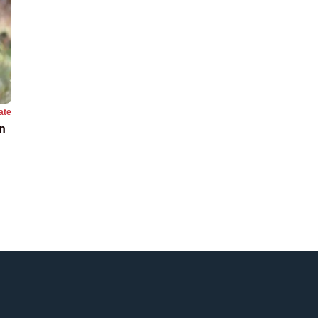
ate
în