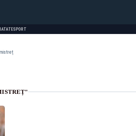
NATATE
SPORT
mistreț
MISTREȚ"