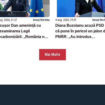
ug. 2026, 21:27
Ionuț Nichita
4 aug. 2026, 19:07
Ionuț Nic
cușor Dan amenință cu
Diana Buzoianu acuză PSD
examinarea Legii
că pune în pericol un jalon 
carbonizării: „România nu
PNRR: „Au introdus
ate pierde miliarde din
amendamente absurde”
NRR”
Mai Multe