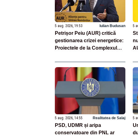
5 aug. 2026, 19:53
Iulian Budusan
5 a
Petrișor Peiu (AUR) critică
St
gestionarea crizei energetice:
nu
Proiectele de la Complexul
AU
Energetic Oltenia sunt blocate
în birocrație și restricții
legislative
5 aug. 2026, 14:55
Realitatea de Salaj
5 a
PSD, UDMR și aripa
Ur
conservatoare din PNL ar
du