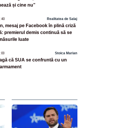
ează și cine nu”
8:40
Realitatea de Salaj
an, mesaj pe Facebook în plină criză
ă: premierul demis continuă să se
măsurile luate
8:03
Stoica Marian
agă că SUA se confruntă cu un
e armament