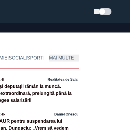
Schimba tema
|
|
|
MIE
SOCIAL
SPORT
MAI MULTE
9:49
Realitatea de Salaj
 și deputații rămân la muncă.
extraordinară, prelungită până la
egea salarizării
8:46
Daniel Onescu
 AUR pentru suspendarea lui
Dan. Dungaciu: „Vrem să vedem