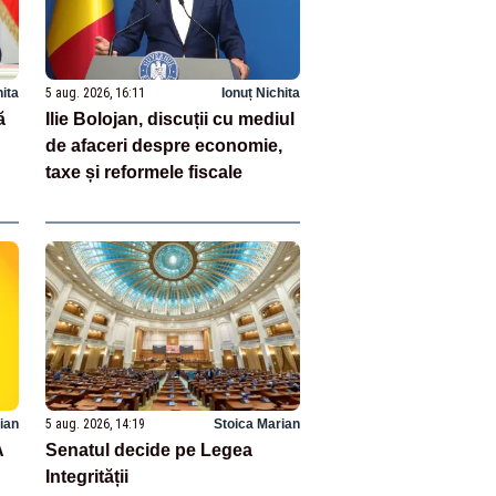
hita
5 aug. 2026, 16:11
Ionuț Nichita
ă
Ilie Bolojan, discuții cu mediul
de afaceri despre economie,
taxe și reformele fiscale
ian
5 aug. 2026, 14:19
Stoica Marian
A
Senatul decide pe Legea
Integrității