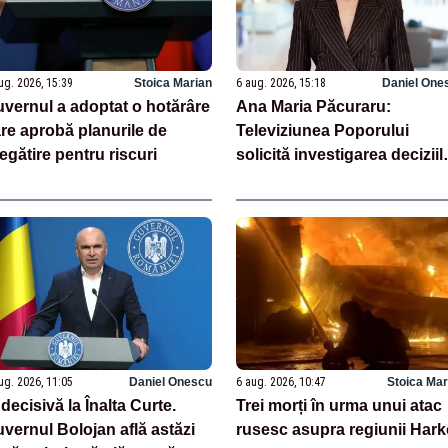
ug. 2026, 15:39
Stoica Marian
6 aug. 2026, 15:18
Daniel One
vernul a adoptat o hotărâre
Ana Maria Păcuraru:
re aprobă planurile de
Televiziunea Poporului
egătire pentru riscuri
solicită investigarea deciziil
luate în această perioadă de
criză enegetică
ug. 2026, 11:05
Daniel Onescu
6 aug. 2026, 10:47
Stoica Mar
 decisivă la Înalta Curte.
Trei morți în urma unui atac
vernul Bolojan află astăzi
rusesc asupra regiunii Har