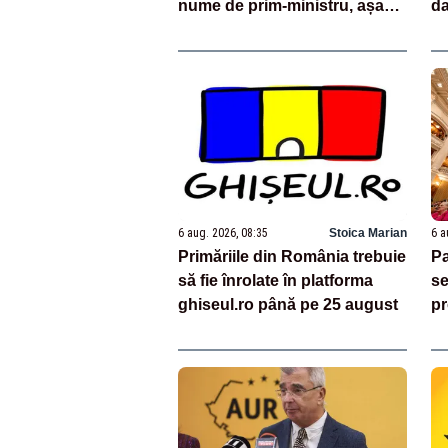
nume de prim-ministru, așa
da
cum prevede Constituția!
ap
gr
6 aug. 2026, 08:35
Stoica Marian
6 a
Primăriile din România trebuie
Pa
să fie înrolate în platforma
se
ghiseul.ro până pe 25 august
pr
re