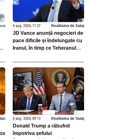
scu
6 aug. 2026, 11:27
Realitatea de Salaj
JD Vance anunță negocieri de
pace dificile și îndelungate cu
or
Iranul, în timp ce Teheranul
neagă existența discuțiilor cu
SUA
ian
6 aug. 2026, 09:13
Realitatea de Salaj
Donald Trump a răbufnit
kov
împotriva șefului