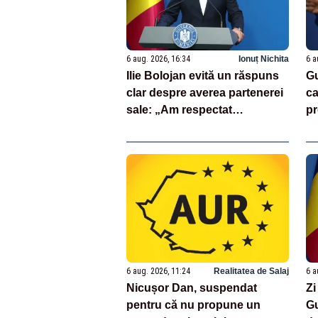
6 aug. 2026, 16:34
Ionuț Nichita
6 a
Ilie Bolojan evită un răspuns
Gu
clar despre averea partenerei
ca
sale: „Am respectat
pr
întotdeauna legea”
6 aug. 2026, 11:24
Realitatea de Salaj
6 a
Nicușor Dan, suspendat
Zi
pentru că nu propune un
Gu