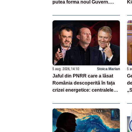
putea forma noul Guvern.
Ki
Consultări cruciale la
pl
Cotroceni săptămâna viitoare
- SURSE
5 aug. 2026, 14:10
Stoica Marian
5 a
Jaful din PNRR care a lăsat
Ge
România descoperită în fața
de
crizei energetice: centralele
„S
pe cărbune au fost închise
R
fără să fie înlocuite