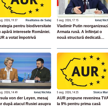
ug. 2026, 19:37
Realitatea de Salaj
5 aug. 2026, 17:15
Ionuț Nic
rategia pentru biodiversitate
Vladimir Putin reorganizeaz
 apără interesele României.
Armata rusă. A înființat o
R a votat împotrivă
nouă structură dedicată
dronelor
ug. 2026, 14:49
Ionuț Nichita
5 aug. 2026, 14:25
Stoica Mar
sula von der Leyen, mesaj
AUR propune revenirea TV
r după atacul Rusiei asupra
la 9% pentru prima casă