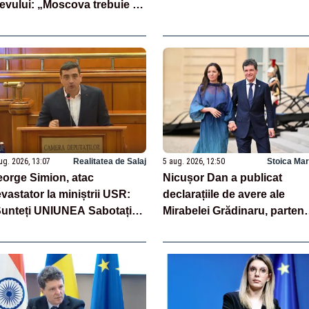
evului: „Moscova trebuie să
ătească”
ug. 2026, 13:07
Realitatea de Salaj
5 aug. 2026, 12:50
Stoica Mar
orge Simion, atac
Nicușor Dan a publicat
vastator la miniștrii USR:
declarațiile de avere ale
unteți UNIUNEA Sabotați
Mirabelei Grădinaru, parten
omânia!”
sa de viață – DOCUMENTE