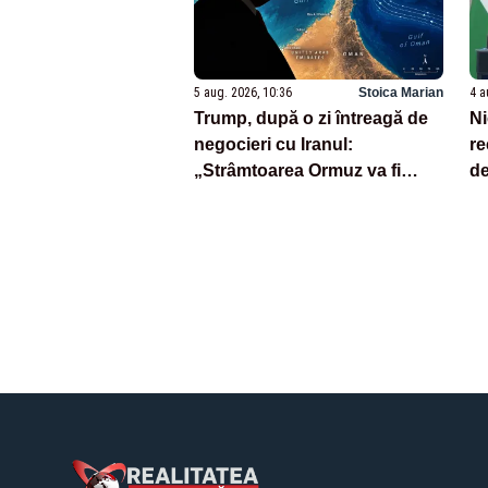
5 aug. 2026, 10:36
Stoica Marian
4 a
Trump, după o zi întreagă de
Ni
negocieri cu Iranul:
re
„Strâmtoarea Ormuz va fi
de
deschisă foarte curând”
po
P