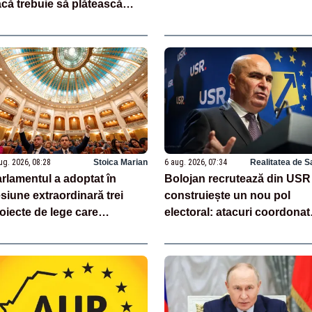
că trebuie să plătească
roape un miliard de euro
efierilor
ug. 2026, 08:28
Stoica Marian
6 aug. 2026, 07:34
Realitatea de S
rlamentul a adoptat în
Bolojan recrutează din USR 
siune extraordinară trei
construiește un nou pol
oiecte de lege care
electoral: atacuri coordonat
prezintă jaloane din PNRR
pentru menținerea la putere