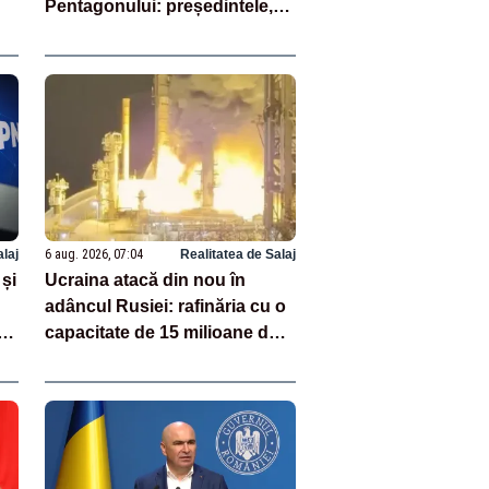
Pentagonului: președintele,
enervat că i s-ar fi ascuns
penuria de rachete – SURSE
alaj
6 aug. 2026, 07:04
Realitatea de Salaj
și
Ucraina atacă din nou în
adâncul Rusiei: rafinăria cu o
e
capacitate de 15 milioane de
tone de petrol pe an, vizată
două nopți la rând