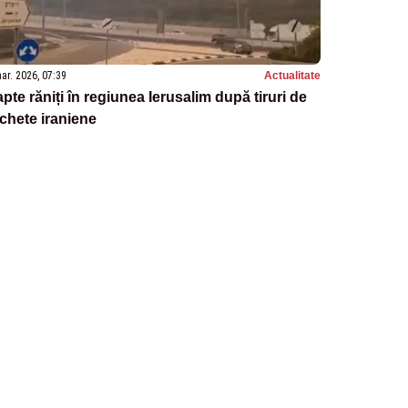
ar. 2026, 07:39
Actualitate
pte răniți în regiunea Ierusalim după tiruri de
chete iraniene