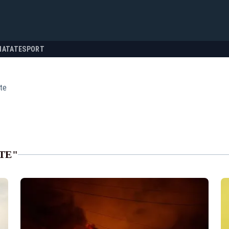
NATATE
SPORT
te
TE"