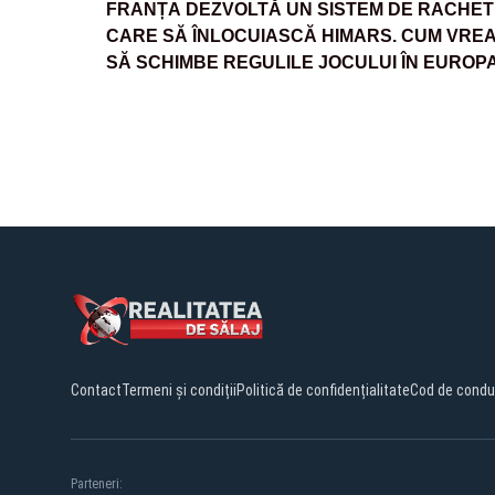
FRANȚA DEZVOLTĂ UN SISTEM DE RACHET
CARE SĂ ÎNLOCUIASCĂ HIMARS. CUM VRE
SĂ SCHIMBE REGULILE JOCULUI ÎN EUROP
Contact
Termeni și condiții
Politică de confidențialitate
Cod de condu
Parteneri: