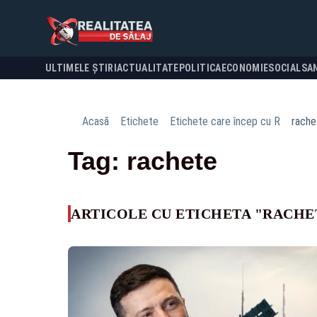
ULTIMELE ȘTIRI
ACTUALITATE
POLITICA
ECONOMIE
SOCIAL
SA
Acasă
Etichete
Etichete care încep cu R
rache
Tag: rachete
ARTICOLE CU ETICHETA "RACHE