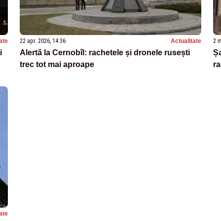
ate
22 apr. 2026, 14:36
Actualitate
2 m
i
Alertă la Cernobîl: rachetele și dronele rusești
Șa
trec tot mai aproape
ra
ate