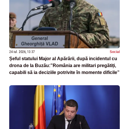
24 iul. 2026, 13:37
Social
Șeful statului Major al Apărării, după incidentul cu
drona de la Buzău:”România are militari pregătiți,
capabili să ia deciziile potrivite în momente dificile”