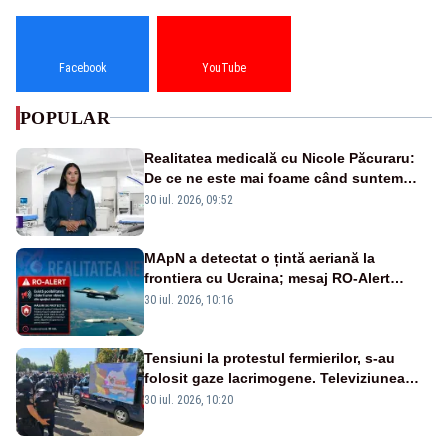
Facebook
YouTube
POPULAR
Realitatea medicală cu Nicole Păcuraru:
De ce ne este mai foame când suntem
obosiți?
30 iul. 2026, 09:52
MApN a detectat o țintă aeriană la
frontiera cu Ucraina; mesaj RO-Alert
transmis în județul Tulcea
30 iul. 2026, 10:16
Tensiuni la protestul fermierilor, s-au
folosit gaze lacrimogene. Televiziunea
Poporului face apel la calm – LIVE TEXT
30 iul. 2026, 10:20