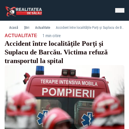
Acasă
Știri
Actualitate
Accident între localităţile Porţi şi Suplacu de Barcău. Victima refuză transportul la spital
·
ACTUALITATE
1 min citire
Accident între localităţile Porţi şi
Suplacu de Barcău. Victima refuză
transportul la spital