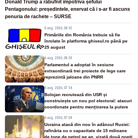
Donald Trump a răbufnit împotriva șefului
Pentagonului: președintele, enervat că i s-ar fi ascuns
penuria de rachete – SURSE
6 aug. 2026, 08:35
Primăriile din România trebuie să fie
înrolate în platforma ghiseul.ro până pe
25 august
6 aug. 2026, 08:28
Parlamentul a adoptat în sesiune
extraordinară trei proiecte de lege care
reprezintă jaloane din PNRR
6 aug. 2026, 07:34
Bolojan recrutează din USR și
construiește un nou pol electoral: atacuri
coordonate pentru menținerea la putere
6 aug. 2026, 07:04
Ucraina atacă din nou în adâncul Rusiei:
rafinăria cu o capacitate de 15 milioane
de tone de petrol pe an, vizată două nopți