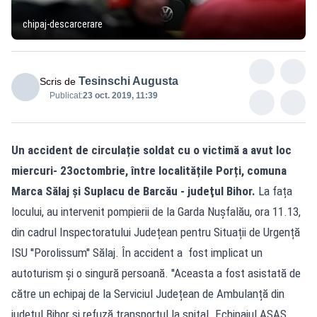
chipaj-descarcerare
Tesinschi Augusta
Scris de
Publicat:
23 oct. 2019, 11:39
Un accident de circulație soldat cu o victimă a avut loc
miercuri- 23octombrie, între localitățile Porți, comuna
Marca Sălaj și Suplacu de Barcău - judeţul Bihor.
La fața
locului, au intervenit pompierii de la Garda Nușfalău, ora 11.13,
din cadrul Inspectoratului Județean pentru Situații de Urgență
ISU ''Porolissum'' Sălaj. În accident a fost implicat un
autoturism și o singură persoană. ''Aceasta a fost asistată de
către un echipaj de la Serviciul Județean de Ambulanță din
județul Bihor și refuză transportul la spital. Echipajul ASAS