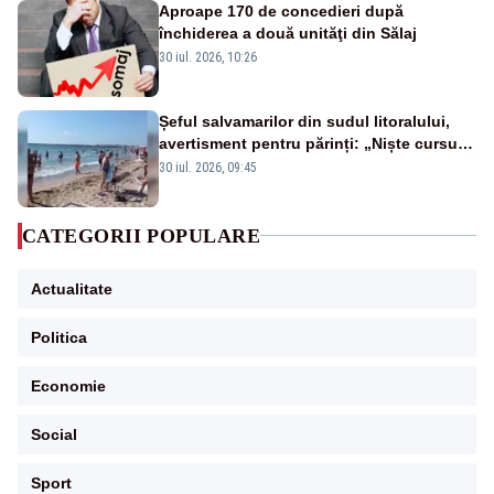
Aproape 170 de concedieri după
închiderea a două unităţi din Sălaj
30 iul. 2026, 10:26
Șeful salvamarilor din sudul litoralului,
avertisment pentru părinți: „Niște cursuri
de înot la piscină nu sunt suficiente”
30 iul. 2026, 09:45
CATEGORII POPULARE
Actualitate
Politica
Economie
Social
Sport