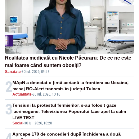
Realitatea medicală cu Nicole Păcuraru: De ce ne este
mai foame când suntem obosiți?
Sanatate
·
30 iul. 2026, 09:52
2
MApN a detectat o țintă aeriană la frontiera cu Ucraina;
mesaj RO-Alert transmis în județul Tulcea
Actualitate
-
30 iul. 2026, 10:16
3
Tensiuni la protestul fermierilor, s-au folosit gaze
lacrimogene. Televiziunea Poporului face apel la calm –
LIVE TEXT
Social
-
30 iul. 2026, 10:20
4
Aproape 170 de concedieri după închiderea a două