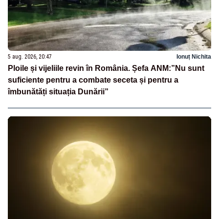
5 aug. 2026, 20:47
Ionuț Nichita
Ploile și vijeliile revin în România. Șefa ANM:”Nu sunt
suficiente pentru a combate seceta și pentru a
îmbunătăți situația Dunării”