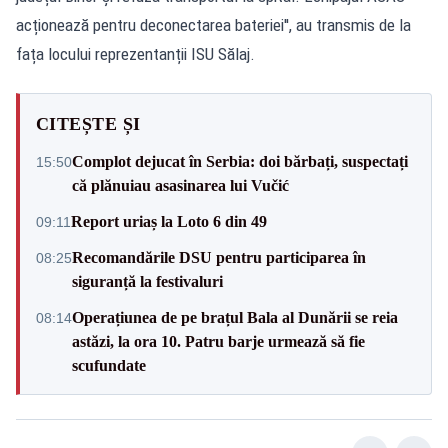
acționează pentru deconectarea bateriei'', au transmis de la
fața locului reprezentanții ISU Sălaj.
CITEȘTE ȘI
Complot dejucat în Serbia: doi bărbați, suspectați
15:50
că plănuiau asasinarea lui Vučić
Report uriaș la Loto 6 din 49
09:11
Recomandările DSU pentru participarea în
08:25
siguranță la festivaluri
Operațiunea de pe brațul Bala al Dunării se reia
08:14
astăzi, la ora 10. Patru barje urmează să fie
scufundate