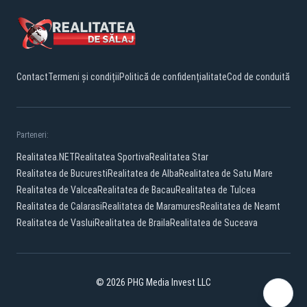
Contact
Termeni și condiții
Politică de confidențialitate
Cod de conduită
Parteneri:
Realitatea.NET
Realitatea Sportiva
Realitatea Star
Realitatea de Bucuresti
Realitatea de Alba
Realitatea de Satu Mare
Realitatea de Valcea
Realitatea de Bacau
Realitatea de Tulcea
Realitatea de Calarasi
Realitatea de Maramures
Realitatea de Neamt
Realitatea de Vaslui
Realitatea de Braila
Realitatea de Suceava
© 2026 PHG Media Invest LLC
Facebook
YouTube