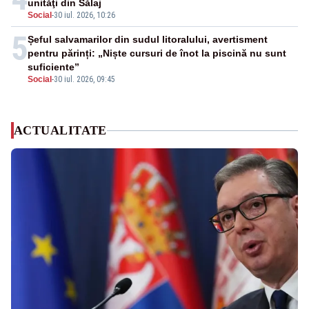
unităţi din Sălaj
Social
-
30 iul. 2026, 10:26
5
Șeful salvamarilor din sudul litoralului, avertisment
pentru părinți: „Niște cursuri de înot la piscină nu sunt
suficiente”
Social
-
30 iul. 2026, 09:45
ACTUALITATE