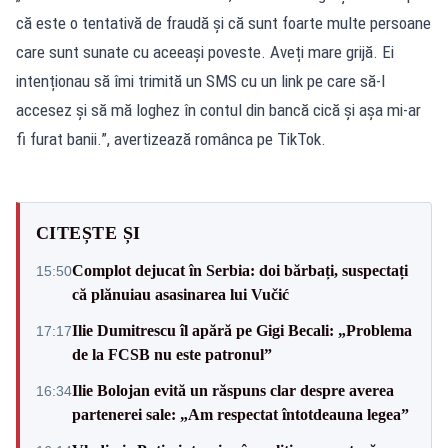
că este o tentativă de fraudă și că sunt foarte multe persoane
care sunt sunate cu aceeași poveste. Aveți mare grijă. Ei
intenționau să îmi trimită un SMS cu un link pe care să-l
accesez și să mă loghez în contul din bancă cică și așa mi-ar
fi furat banii.”, avertizează românca pe TikTok.
CITEȘTE ȘI
Complot dejucat în Serbia: doi bărbați, suspectați
15:50
că plănuiau asasinarea lui Vučić
Ilie Dumitrescu îl apără pe Gigi Becali: „Problema
17:17
de la FCSB nu este patronul”
Ilie Bolojan evită un răspuns clar despre averea
16:34
partenerei sale: „Am respectat întotdeauna legea”