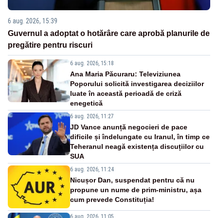
6 aug. 2026, 15:39
Guvernul a adoptat o hotărâre care aprobă planurile de
pregătire pentru riscuri
6 aug. 2026, 15:18
Ana Maria Păcuraru: Televiziunea
Poporului solicită investigarea deciziilor
luate în această perioadă de criză
enegetică
6 aug. 2026, 11:27
JD Vance anunță negocieri de pace
dificile și îndelungate cu Iranul, în timp ce
Teheranul neagă existența discuțiilor cu
SUA
6 aug. 2026, 11:24
Nicușor Dan, suspendat pentru că nu
propune un nume de prim-ministru, așa
cum prevede Constituția!
6 aug. 2026, 11:05