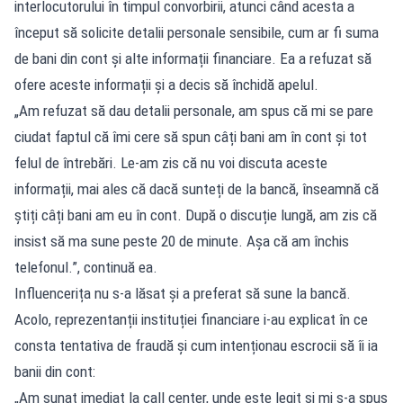
interlocutorului în timpul convorbirii, atunci când acesta a
început să solicite detalii personale sensibile, cum ar fi suma
de bani din cont și alte informații financiare. Ea a refuzat să
ofere aceste informații și a decis să închidă apelul.
„Am refuzat să dau detalii personale, am spus că mi se pare
ciudat faptul că îmi cere să spun câți bani am în cont și tot
felul de întrebări. Le-am zis că nu voi discuta aceste
informații, mai ales că dacă sunteți de la bancă, înseamnă că
știți câți bani am eu în cont. După o discuție lungă, am zis că
insist să ma sune peste 20 de minute. Așa că am închis
telefonul.”, continuă ea.
Influencerița nu s-a lăsat și a preferat să sune la bancă.
Acolo, reprezentanții instituției financiare i-au explicat în ce
consta tentativa de fraudă și cum intenționau escrocii să îi ia
banii din cont:
„Am sunat imediat la call center, unde este legit și mi s-a spus