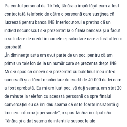
Pe contul personal de TikTok, tânăra a împărtășit cum a fost
contactată telefonic de către o persoană care susținea că
lucrează pentru banca ING.Interlocutorul a pretins că un
individ necunoscut s-a prezentat la o filială bancară și a făcut
o solicitare de credit în numele ei, solicitare care a fost ulterior
aprobată.
„În dimineața asta am avut parte de un șoc, pentru că am
primit un telefon de la un număr care se prezenta drept ING.
Mi s-a spus că cineva s-a prezentat cu buletinul meu într-o
sucursală și a făcut o solicitare de credit de 40.000 de lei care
a fost aprobată. Eu mi-am luat șoc, vă dați seama, am stat 20
de minute la telefon cu această persoană ca spre finalul
conversației eu să îmi dau seama că este foarte insistentă și
îmi cere informații personale”, a spus tânăra în clipul său.
Tânăra și-a dat seama de intențiile suspecte ale