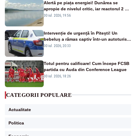
Alertă pe piața energiei! Dunărea se
apropie de nivelul critic, iar reactorul 2 de
la Cernavodă ar putea fi oprit
30 iul. 2026, 19:56
Intervenție de urgență în Pitești! Un
bebeluș a rămas captiv într-un autoturism
din cauza unei defecțiuni
30 iul. 2026, 20:33
Totul pentru calificare! Cum începe FCSB
partida cu Auda din Conference League
30 iul. 2026, 18:26
CATEGORII POPULARE
Actualitate
Politica