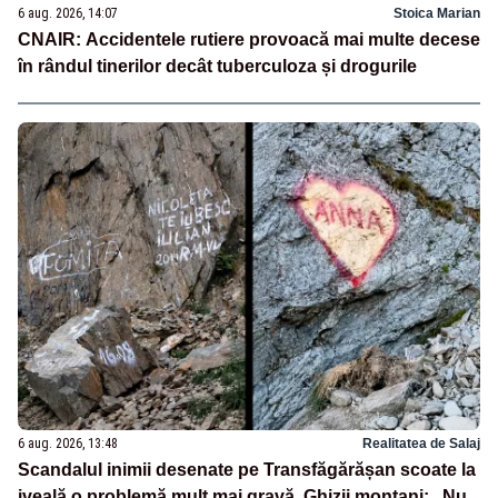
6 aug. 2026, 14:07
Stoica Marian
CNAIR: Accidentele rutiere provoacă mai multe decese
în rândul tinerilor decât tuberculoza și drogurile
6 aug. 2026, 13:48
Realitatea de Salaj
Scandalul inimii desenate pe Transfăgărășan scoate la
iveală o problemă mult mai gravă. Ghizii montani: „Nu