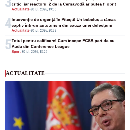
3
critic, iar reactorul 2 de la Cernavodă ar putea fi oprit
Actualitate
-
30 iul. 2026, 19:56
4
Intervenție de urgență în Pitești! Un bebeluș a rămas
captiv într-un autoturism din cauza unei defecțiuni
Actualitate
-
30 iul. 2026, 20:33
5
Totul pentru calificare! Cum începe FCSB partida cu
Auda din Conference League
Sport
-
30 iul. 2026, 18:26
ACTUALITATE