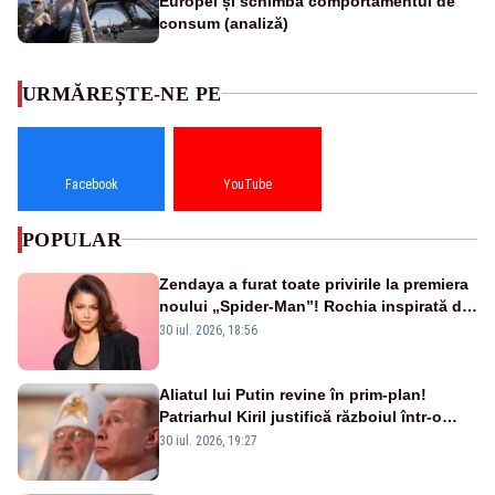
Europei și schimbă comportamentul de
consum (analiză)
URMĂREȘTE-NE PE
Facebook
YouTube
POPULAR
Zendaya a furat toate privirile la premiera
noului „Spider-Man”! Rochia inspirată de
pânza de păianjen a făcut senzație
30 iul. 2026, 18:56
Aliatul lui Putin revine în prim-plan!
Patriarhul Kiril justifică războiul într-o
nouă carte
30 iul. 2026, 19:27