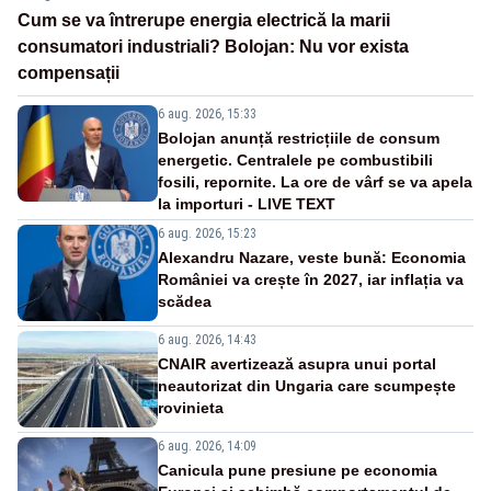
Cum se va întrerupe energia electrică la marii
consumatori industriali? Bolojan: Nu vor exista
compensații
6 aug. 2026, 15:33
Bolojan anunță restricțiile de consum
energetic. Centralele pe combustibili
fosili, repornite. La ore de vârf se va apela
la importuri - LIVE TEXT
6 aug. 2026, 15:23
Alexandru Nazare, veste bună: Economia
României va crește în 2027, iar inflația va
scădea
6 aug. 2026, 14:43
CNAIR avertizează asupra unui portal
neautorizat din Ungaria care scumpește
rovinieta
6 aug. 2026, 14:09
Canicula pune presiune pe economia