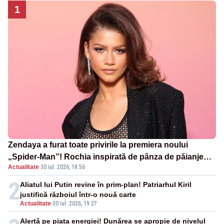
1
Zendaya a furat toate privirile la premiera noului
„Spider-Man”! Rochia inspirată de pânza de păianjen a
Actualitate
·
30 iul. 2026, 18:56
făcut senzație
2
Aliatul lui Putin revine în prim-plan! Patriarhul Kiril
justifică războiul într-o nouă carte
Actualitate
-
30 iul. 2026, 19:27
Alertă pe piața energiei! Dunărea se apropie de nivelul