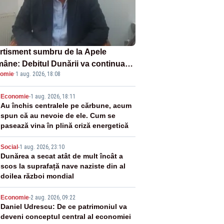
rtisment sumbru de la Apele
âne: Debitul Dunării va continua
omie
·
1 aug. 2026, 18:08
scadă. Cernavodă s-ar putea închide
 zile
2
Economie
-
1 aug. 2026, 18:11
Au închis centralele pe cărbune, acum
spun că au nevoie de ele. Cum se
pasează vina în plină criză energetică
3
Social
-
1 aug. 2026, 23:10
Dunărea a secat atât de mult încât a
scos la suprafață nave naziste din al
doilea război mondial
4
Economie
-
2 aug. 2026, 09:22
Daniel Udrescu: De ce patrimoniul va
deveni conceptul central al economiei