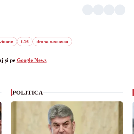
vioane
f-16
drona ruseasca
aj și pe
Google News
POLITICA