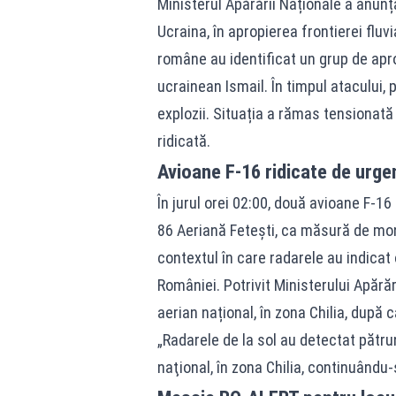
Ministerul Apărării Naționale a anunț
Ucraina, în apropierea frontierei fl
române au identificat un grup de apr
ucrainean Ismail. În timpul atacului,
explozii. Situația a rămas tensionată
ridicată.
Avioane F-16 ridicate de urgen
În jurul orei 02:00, două avioane F-16
86 Aeriană Fetești, ca măsură de monit
contextul în care radarele au indicat 
României. Potrivit Ministerului Apărăr
aerian național, în zona Chilia, după 
„Radarele de la sol au detectat pătru
naţional, în zona Chilia, continuându