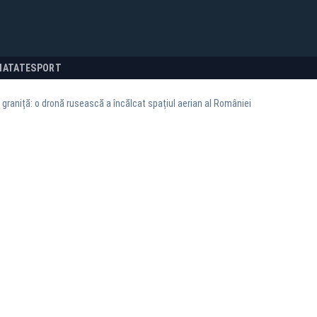
NATATE
SPORT
a graniță: o dronă rusească a încălcat spațiul aerian al României