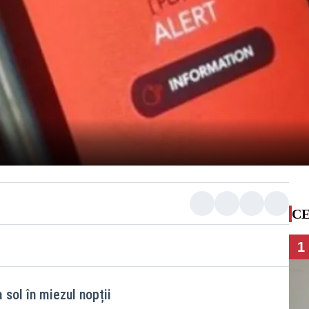
CE
1
 sol în miezul nopții