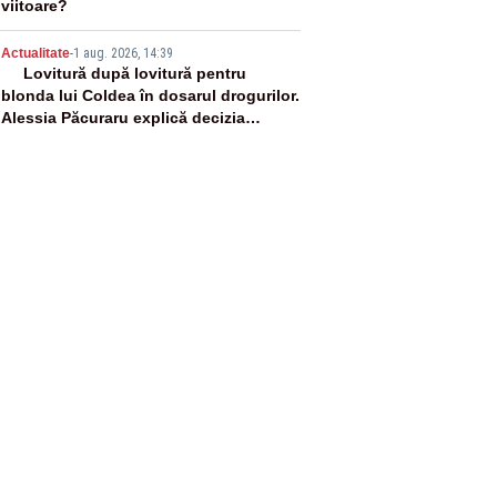
viitoare?
5
Actualitate
-
1 aug. 2026, 14:39
Lovitură după lovitură pentru
blonda lui Coldea în dosarul drogurilor.
Alessia Păcuraru explică decizia
magistraților