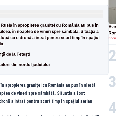
e Rusia în apropierea graniței cu România au pus în
Ave
 Tulcea, în noaptea de vineri spre sâmbătă. Situația a
Rom
 după ce o dronă a intrat pentru scurt timp în spațiul
Econ
să 
ia.
în 4
ță de la Fetești
orii din nordul județului
 în apropierea graniței cu România au pus în alertă
oaptea de vineri spre sâmbătă. Situația a fost
dronă a intrat pentru scurt timp în spațiul aerian