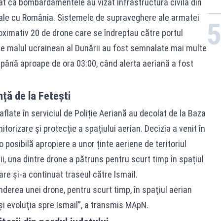
at că bombardamentele au vizat infrastructură civilă din
uviale cu România. Sistemele de supraveghere ale armatei
oximativ 20 de drone care se îndreptau către portul
 pe malul ucrainean al Dunării au fost semnalate mai multe
 până aproape de ora 03:00, când alerta aeriană a fost
ță de la Fetești
 aflate în serviciul de Poliție Aeriană au decolat de la Baza
orizare și protecție a spațiului aerian. Decizia a venit în
o posibilă apropiere a unor ținte aeriene de teritoriul
ii, una dintre drone a pătruns pentru scurt timp în spațiul
care și-a continuat traseul către Ismail.
nderea unei drone, pentru scurt timp, în spaţiul aerian
-şi evoluţia spre Ismail”, a transmis MApN.