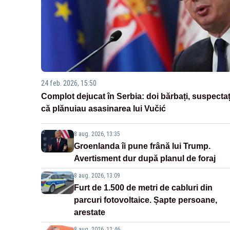
24 feb. 2026, 15:50
Complot dejucat în Serbia: doi bărbați, suspectaț
că plănuiau asasinarea lui Vučić
8 aug. 2026, 13:35
Groenlanda îi pune frână lui Trump.
Avertisment dur după planul de foraj
8 aug. 2026, 13:09
Furt de 1.500 de metri de cabluri din
parcuri fotovoltaice. Șapte persoane,
arestate
8 aug. 2026, 12:46