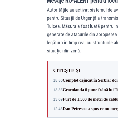
Mesaje RO-ALERT pentru locuit
Autoritățile au activat sistemul de av
pentru Situații de Urgență a transmis
Tulcea. Măsura a fost luată pentru in
generate de atacurile din apropierea 
legătura în timp real cu structurile 
situației din zonă.
CITEȘTE ȘI
Complot dejucat în Serbia: doi 
15:50
Groenlanda îi pune frână lui 
13:35
Furt de 1.500 de metri de cablu
13:09
Dan Petrescu a spus ce nu merg
12:46