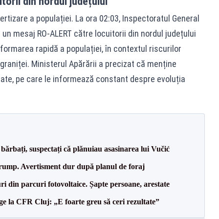
orii din nordul județului
ertizare a populației. La ora 02:03, Inspectoratul General
 un mesaj RO-ALERT către locuitorii din nordul județului
formarea rapidă a populației, în contextul riscurilor
graniței. Ministerul Apărării a precizat că menține
aliate, pe care le informează constant despre evoluția
bărbați, suspectați că plănuiau asasinarea lui Vučić
Trump. Avertisment dur după planul de foraj
ri din parcuri fotovoltaice. Șapte persoane, arestate
e la CFR Cluj: „E foarte greu să ceri rezultate”