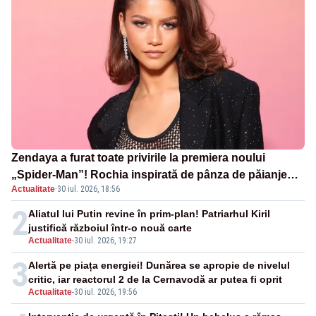
Zendaya a furat toate privirile la premiera noului
„Spider-Man”! Rochia inspirată de pânza de păianjen a
Actualitate
·
30 iul. 2026, 18:56
făcut senzație
2
Aliatul lui Putin revine în prim-plan! Patriarhul Kiril
justifică războiul într-o nouă carte
Actualitate
-
30 iul. 2026, 19:27
3
Alertă pe piața energiei! Dunărea se apropie de nivelul
critic, iar reactorul 2 de la Cernavodă ar putea fi oprit
Actualitate
-
30 iul. 2026, 19:56