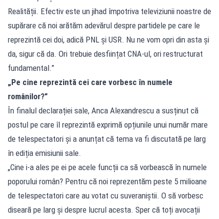
Realității. Efectiv este un jihad împotriva televiziunii noastre de
supărare că noi arătăm adevărul despre partidele pe care le
reprezintă cei doi, adică PNL și USR. Nu ne vom opri din asta și
da, sigur că da. Ori trebuie desființat CNA-ul, ori restructurat
fundamental.”
„Pe cine reprezintă cei care vorbesc în numele
românilor?”
În finalul declarației sale, Anca Alexandrescu a susținut că
postul pe care îl reprezintă exprimă opțiunile unui număr mare
de telespectatori și a anunțat că tema va fi discutată pe larg
în ediția emisiunii sale.
„Cine i-a ales pe ei pe acele funcții ca să vorbească în numele
poporului român? Pentru că noi reprezentăm peste 5 milioane
de telespectatori care au votat cu suveraniștii. O să vorbesc
diseară pe larg și despre lucrul acesta. Sper că toți avocații