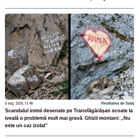
6 aug. 2026, 13:48
Realitatea de Salaj
Scandalul inimii desenate pe Transfăgărășan scoate la
iveală o problemă mult mai gravă. Ghizii montani: „Nu
este un caz izolat”