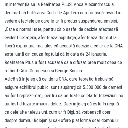
În intervenția sa la Realitatea PLUS, Anca Alexandrescu a
declarat că hotărârea Curții de Apel era una firească, având în
vedere efectele pe care le-ar fi produs suspendarea emisiei.
„Este o normalitate, pentru că o astfel de decizie afectează
evident cetățenii, afectează populația, afectează dreptul la
liberă exprimare, mai ales că această decizie a celor de la CNA
este luată din cauza faptului că în data de 24 ianuarie,
Realitatea Plus a fost acuzată că a difuzat prea mult ceea ce
a făcut Călin Georgescu și George Simion.
Adică să înțeleg că cei de la CNA, care teoretic trebuie să
asigure echilibrul public, sunt supărați că 5.300.000 de oameni
au fost reprezentați, pentru că pe toate celelalte televiziuni nu
au fost difuzate imagini deloc. Deci înțeleg că este în regulă
ca celelalte televiziuni, cum ar fi Digi, să vorbească doar
despre domnul Bolojan și să-i ofere platformă doar domnului