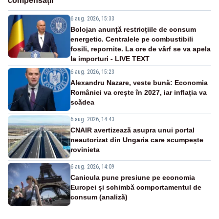
compensații
6 aug. 2026, 15:33
Bolojan anunță restricțiile de consum
energetic. Centralele pe combustibili
fosili, repornite. La ore de vârf se va apela
la importuri - LIVE TEXT
6 aug. 2026, 15:23
Alexandru Nazare, veste bună: Economia
României va crește în 2027, iar inflația va
scădea
6 aug. 2026, 14:43
CNAIR avertizează asupra unui portal
neautorizat din Ungaria care scumpește
rovinieta
6 aug. 2026, 14:09
Canicula pune presiune pe economia
Europei și schimbă comportamentul de
consum (analiză)