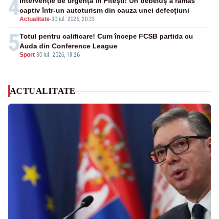
4
Intervenție de urgență în Pitești! Un bebeluș a rămas
captiv într-un autoturism din cauza unei defecțiuni
Actualitate
-
30 iul. 2026, 20:33
5
Totul pentru calificare! Cum începe FCSB partida cu
Auda din Conference League
Sport
-
30 iul. 2026, 18:26
ACTUALITATE