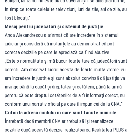
Bolojan, iar la noi nu este ok ca suveraniștii să aibă platformă,
în timp ce toate celelalte televiziuni, luni de zile, ani de zile, au
fost blocați.”
Mesaj pentru judecători și sistemul de justiție
Anca Alexandrescu a afirmat că are încredere în sistemul
judiciar și consideră că instanțele au demonstrat că pot
corecta deciziile pe care le apreciază ca fiind abuzive.
„Este o normalitate și mă bucur foarte tare că judecătorii sunt
corecți. Am observat lucrul acesta de foarte multă vreme, eu
am încredere în justiție și sunt absolut convinsă că justiția va
învinge până la capăt și dreptatea și cetățenii, până la urmă,
pentru că este dreptul cetățenilor de a fi informați corect, nu
conform unui narrativ oficial pe care îl impun cei de la CNA.”
Critici la adresa modului în care sunt făcute numirile
Întrebată dacă membrii CNA ar trebui să își reanalizeze
pozițiile după această decizie, realizatoarea Realitatea PLUS a