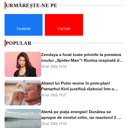
URMĂREȘTE-NE PE
Facebook
YouTube
POPULAR
Zendaya a furat toate privirile la premiera
noului „Spider-Man”! Rochia inspirată de
pânza de păianjen a făcut senzație
30 iul. 2026, 18:56
Aliatul lui Putin revine în prim-plan!
Patriarhul Kiril justifică războiul într-o
nouă carte
30 iul. 2026, 19:27
Alertă pe piața energiei! Dunărea se
apropie de nivelul critic, iar reactorul 2 de
la Cernavodă ar putea fi oprit
30 iul. 2026, 19:56