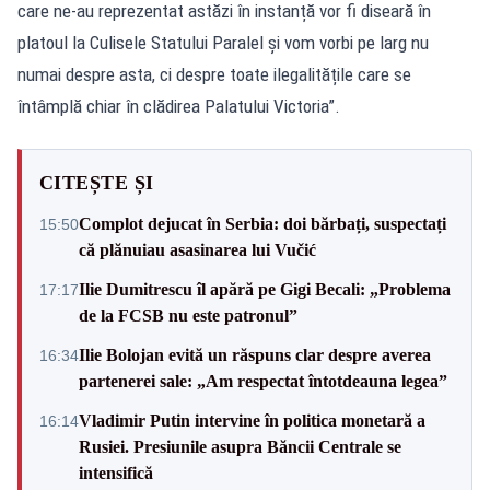
care ne-au reprezentat astăzi în instanță vor fi diseară în
platoul la Culisele Statului Paralel și vom vorbi pe larg nu
numai despre asta, ci despre toate ilegalitățile care se
întâmplă chiar în clădirea Palatului Victoria”.
CITEȘTE ȘI
Complot dejucat în Serbia: doi bărbați, suspectați
15:50
că plănuiau asasinarea lui Vučić
Ilie Dumitrescu îl apără pe Gigi Becali: „Problema
17:17
de la FCSB nu este patronul”
Ilie Bolojan evită un răspuns clar despre averea
16:34
partenerei sale: „Am respectat întotdeauna legea”
Vladimir Putin intervine în politica monetară a
16:14
Rusiei. Presiunile asupra Băncii Centrale se
intensifică