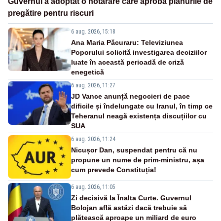
Guvernul a adoptat o hotărâre care aprobă planurile de
pregătire pentru riscuri
6 aug. 2026, 15:18
Ana Maria Păcuraru: Televiziunea
Poporului solicită investigarea deciziilor
luate în această perioadă de criză
enegetică
6 aug. 2026, 11:27
JD Vance anunță negocieri de pace
dificile și îndelungate cu Iranul, în timp ce
Teheranul neagă existența discuțiilor cu
SUA
6 aug. 2026, 11:24
Nicușor Dan, suspendat pentru că nu
propune un nume de prim-ministru, așa
cum prevede Constituția!
6 aug. 2026, 11:05
Zi decisivă la Înalta Curte. Guvernul
Bolojan află astăzi dacă trebuie să
plătească aproape un miliard de euro