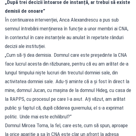
„După trei decizii întoarse de instanță, ar trebui să existe
demisii de onoare”
În continuarea intervenției, Anca Alexandrescu a pus sub
semnul întrebării menținerea în funcție a unor membri ai CNA,
în contextul în care instanțele au anulat în repetate rânduri
decizii ale instituției.
„Cum să-ți dea demisia. Domnul care este președinte la CNA
face lucrul acesta din răzbunare, pentru că eu am arătat de-a
lungul timpului niște lucruri din trecutul domniei sale, din
activitatea domniei sale. Adu-ți aminte că a și fost în direct la
mine, domnul Jucan, cu mașina de la domnul Hideg, cu casa de
la RAPPS, cu procesul pe care l-a avut. Ați văzut, am arătat
public și faptul că, după căderea guvernului, el s-a exprimat
politic. Unde mai este echilibrul?”
Domnul Mircea Toma, la fel, care este, cum să spun, aproape
la orice apariție a sa în CNA este clar un afront la adresa