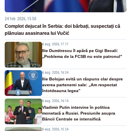
24 feb. 2026, 15:50
Complot dejucat în Serbia: doi bărbați, suspectați că
plănuiau asasinarea lui Vučić
6 aug. 2026, 17:17
Ilie Dumitrescu îl apără pe Gigi Becali:
„Problema de la FCSB nu este patronul”
6 aug. 2026, 16:34
Ilie Bolojan evită un răspuns clar despre
averea partenerei sale: „Am respectat
întotdeauna legea”
6 aug. 2026, 16:14
Vladimir Putin intervine în politica
monetară a Rusiei. Presiunile asupra
Băncii Centrale se intensifică
6 aug. 2026, 15:24