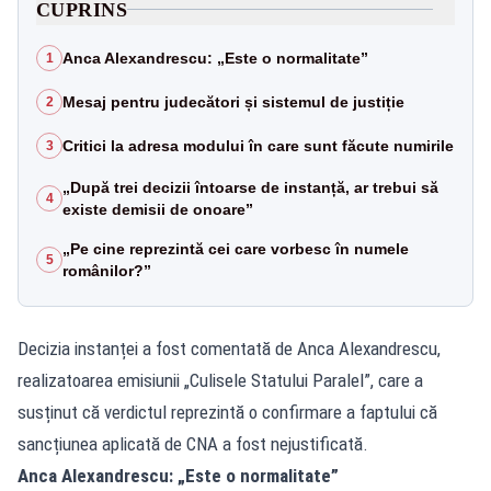
CUPRINS
Anca Alexandrescu: „Este o normalitate”
1
Mesaj pentru judecători și sistemul de justiție
2
Critici la adresa modului în care sunt făcute numirile
3
„După trei decizii întoarse de instanță, ar trebui să
4
existe demisii de onoare”
„Pe cine reprezintă cei care vorbesc în numele
5
românilor?”
Decizia instanței a fost comentată de Anca Alexandrescu,
realizatoarea emisiunii „Culisele Statului Paralel”, care a
susținut că verdictul reprezintă o confirmare a faptului că
sancțiunea aplicată de CNA a fost nejustificată.
Anca Alexandrescu: „Este o normalitate”