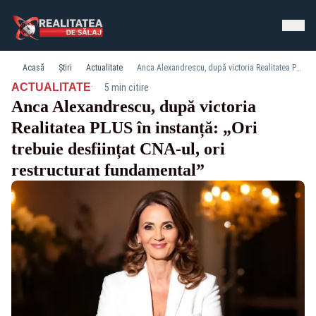
Acasă
Știri
Actualitate
Anca Alexandrescu, după victoria Realitatea PLUS în instanță: „Ori trebuie desființat CNA-ul, ori restructurat fundamental”
·
ACTUALITATE
5 min citire
Anca Alexandrescu, după victoria
Realitatea PLUS în instanță: „Ori
trebuie desființat CNA-ul, ori
restructurat fundamental”