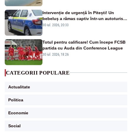
Intervenție de urgență în Pitești! Un
bebeluș a rămas captiv într-un autoturism
din cauza unei defecțiuni
30 iul. 2026, 20:33
Totul pentru calificare! Cum începe FCSB
partida cu Auda din Conference League
30 iul. 2026, 18:26
CATEGORII POPULARE
Actualitate
Politica
Economie
Social