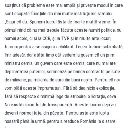
susținut că problema este mai amplă și privește modul în care
sunt ocupate funcțiile din mai multe instituții ale statului.
„Sigur că da. Spunem lucrul ăsta de foarte multă vreme. În
primul rând că nu mai trebuie făcute aceste numiri politice, nu
numai acolo, ci și la CCR, și la TVR și în multe alte locuri,
tocmai pentru a se asigura echilibrul. Legea trebuie schimbată,
într-adevăr, dar atâta timp cât vedem la guvern că un prim-
ministru demis, un guvern care este demis, care nu mai are
deplinătatea puterilor, semnează pe bandă contracte pe sute
de milioane, pe miliarde de euro din banii noștri. Pentru că noi
vom plăti aceste împrumuturi. Fără să dea nicio explicație,
fără să respecte o minimă lege de atribuire, o licitație, ceva.
Nu există niciun fel de transparență. Aceste lucruri deja au
devenit normalitate, din păcate. Pentru asta este lupta
noastră până la urmă, pentru a readuce România la o stare