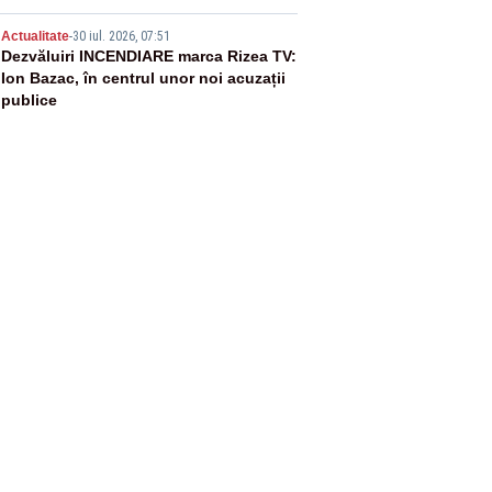
5
Actualitate
-
30 iul. 2026, 07:51
Dezvăluiri INCENDIARE marca Rizea TV:
Ion Bazac, în centrul unor noi acuzații
publice