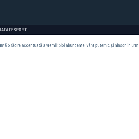
NATATE
SPORT
ță o răcire accentuată a vremii: ploi abundente, vânt puternic și ninsori în urm