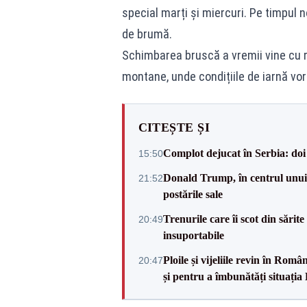
special marți și miercuri. Pe timpul no
de brumă.
Schimbarea bruscă a vremii vine cu ris
montane, unde condițiile de iarnă vor
CITEȘTE ȘI
Complot dejucat în Serbia: doi 
15:50
Donald Trump, în centrul unui n
21:52
postările sale
Trenurile care îi scot din sărit
20:49
insuportabile
Ploile și vijeliile revin în Ro
20:47
și pentru a îmbunătăți situația