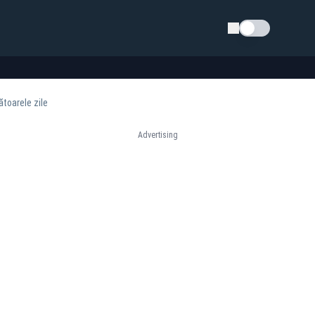
Schimba tema
ătoarele zile
Advertising