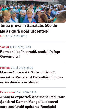
tinuă greva în Sănătate. 500 de
tale asigură doar urgențele
tate
·
30 iul. 2026, 07:51
2
Social
-
30 iul. 2026, 07:54
Fermierii ies în stradă, astăzi, în fața
Guvernului!
3
Politica
-
30 iul. 2026, 08:00
Manevră mascată. Salarii mărite în
secret la Ministerul Dezvoltării în timp
ce medicii ies în stradă
4
Economie
-
30 iul. 2026, 08:09
Ancheta explozivă Ana Maria Păcuraru:
Șantierul Damen Mangalia, dosarul
care scufundă apărarea României