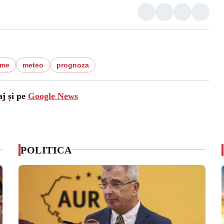
eme
meteo
prognoza
aj și pe
Google News
POLITICA