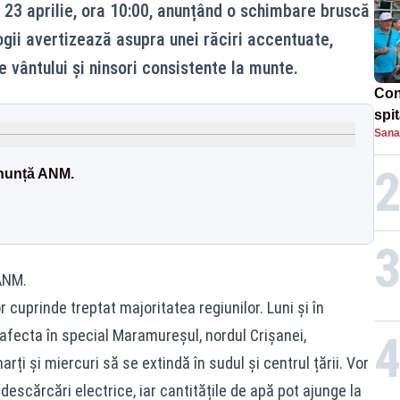
- 23 aprilie, ora 10:00, anunțând o schimbare bruscă
gii avertizează asupra unei răciri accentuate,
le vântului și ninsori consistente la munte.
Con
spi
Sana
anunță ANM.
ANM.
r cuprinde treptat majoritatea regiunilor. Luni și în
r afecta în special Maramureșul, nordul Crișanei,
ți și miercuri să se extindă în sudul și centrul țării. Vor
 descărcări electrice, iar cantitățile de apă pot ajunge la