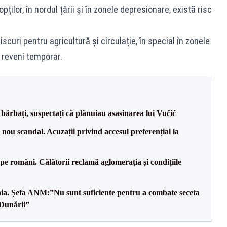
pților, în nordul țării și în zonele depresionare, există risc
curi pentru agricultură și circulație, în special în zonele
 reveni temporar.
bărbați, suspectați că plănuiau asasinarea lui Vučić
ou scandal. Acuzații privind accesul preferențial la
e pe români. Călătorii reclamă aglomerația și condițiile
mânia. Șefa ANM:”Nu sunt suficiente pentru a combate seceta
 Dunării”