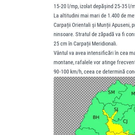
15-20 l/mp, izolat depășind 25-35 l/mp
La altitudini mai mari de 1.400 de me
Carpații Orientali și Munții Apuseni,
ninsoare. Stratul de zăpadă va fi con
25 cm în Carpații Meridionali.
Vântul va avea intensificări în cea ma
montane, rafalele vor atinge frecvent
90-100 km/h, ceea ce determină cond