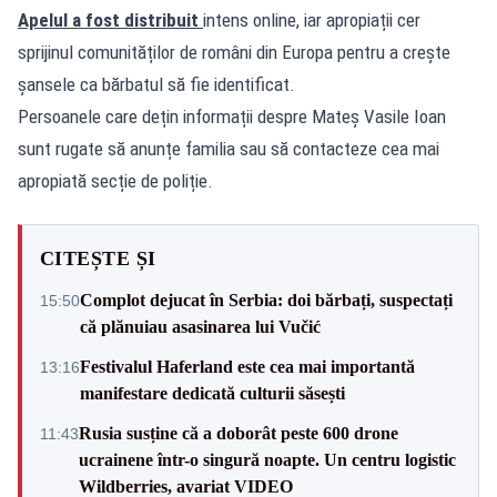
Apelul a fost distribuit
intens online, iar apropiații cer
sprijinul comunităților de români din Europa pentru a crește
șansele ca bărbatul să fie identificat.
Persoanele care dețin informații despre Mateș Vasile Ioan
sunt rugate să anunțe familia sau să contacteze cea mai
apropiată secție de poliție.
CITEȘTE ȘI
Complot dejucat în Serbia: doi bărbați, suspectați
15:50
că plănuiau asasinarea lui Vučić
Festivalul Haferland este cea mai importantă
13:16
manifestare dedicată culturii săsești
Rusia susține că a doborât peste 600 drone
11:43
ucrainene într-o singură noapte. Un centru logistic
Wildberries, avariat VIDEO