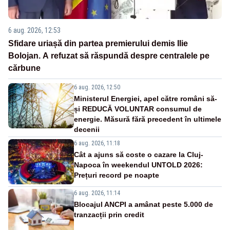
6 aug. 2026, 12:53
Sfidare uriașă din partea premierului demis Ilie
Bolojan. A refuzat să răspundă despre centralele pe
cărbune
6 aug. 2026, 12:50
Ministerul Energiei, apel către români să-
și REDUCĂ VOLUNTAR consumul de
energie. Măsură fără precedent în ultimele
decenii
6 aug. 2026, 11:18
Cât a ajuns să coste o cazare la Cluj-
Napoca în weekendul UNTOLD 2026:
Prețuri record pe noapte
6 aug. 2026, 11:14
Blocajul ANCPI a amânat peste 5.000 de
tranzacții prin credit