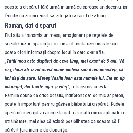
acesta a dispărut fără urmă în urmă cu aproape un deceniu, iar
familia nu a mai reușit să ia legătura cu el de atunci.
Român, dat dispărut
Fiul său a transmis un mesaj emoționant pe rețelele de
socializare, în speranța că cineva îl poate recunoaște sau
poate oferi informații despre locul în care s-ar afla.
„Tatăl meu este dispărut de ceva timp, mai exact de 9 ani. Vă
rog, dacă ați văzut acest nume undeva sau îl recunoașteți, să
îmi dați de știre. Mateș Vasile Ioan este numele lui. Era un tip
mărunțel, dar foarte ager și isteț”
, a transmis acesta.
Familia spune că orice detaliu, indiferent cât de mic ar părea,
poate fi important pentru găsirea bărbatului dispărut. Rudele
speră că mesajul va ajunge la cât mai mulți români plecați în
străinătate, mai ales că există posibilitatea ca acesta să fi
părăsit țara înainte de dispariție.