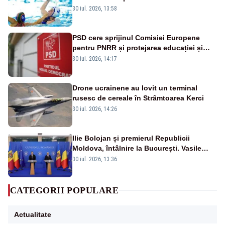
30 iul. 2026, 13:58
PSD cere sprijinul Comisiei Europene
pentru PNRR și protejarea educației și
sănătății
30 iul. 2026, 14:17
Drone ucrainene au lovit un terminal
rusesc de cereale în Strâmtoarea Kerci
30 iul. 2026, 14:26
Ilie Bolojan și premierul Republicii
Moldova, întâlnire la București. Vasile
Tofan, primit cu onoruri militare
30 iul. 2026, 13:36
CATEGORII POPULARE
Actualitate