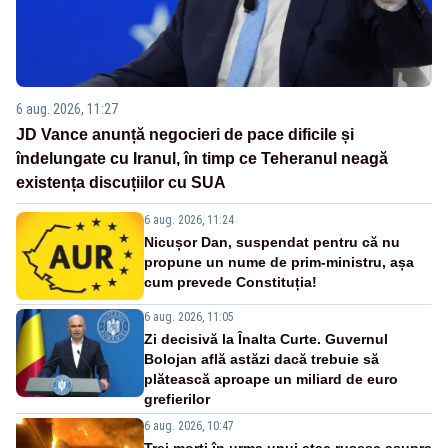
6 aug. 2026, 11:27
JD Vance anunță negocieri de pace dificile și
îndelungate cu Iranul, în timp ce Teheranul neagă
existența discuțiilor cu SUA
6 aug. 2026, 11:24
Nicușor Dan, suspendat pentru că nu
propune un nume de prim-ministru, așa
cum prevede Constituția!
6 aug. 2026, 11:05
Zi decisivă la Înalta Curte. Guvernul
Bolojan află astăzi dacă trebuie să
plătească aproape un miliard de euro
grefierilor
6 aug. 2026, 10:47