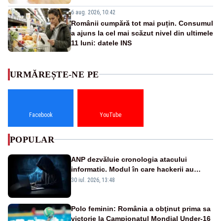
6 aug. 2026, 10:42
Românii cumpără tot mai puțin. Consumul
a ajuns la cel mai scăzut nivel din ultimele
11 luni: datele INS
URMĂREȘTE-NE PE
Facebook
YouTube
POPULAR
ANP dezvăluie cronologia atacului
informatic. Modul în care hackerii au
pătruns în rețea rămâne necunoscut
30 iul. 2026, 13:48
Polo feminin: România a obţinut prima sa
victorie la Campionatul Mondial Under-16