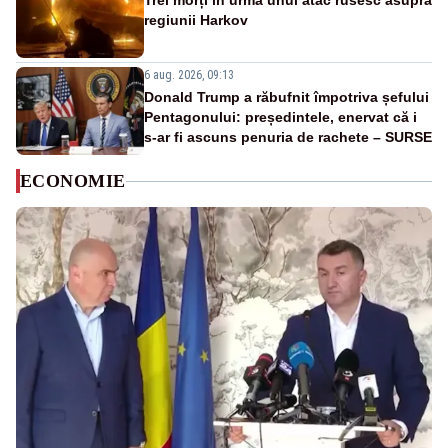
Trei morți în urma unui atac rusesc asupra
regiunii Harkov
6 aug. 2026, 09:13
Donald Trump a răbufnit împotriva șefului
Pentagonului: președintele, enervat că i
s-ar fi ascuns penuria de rachete – SURSE
ECONOMIE