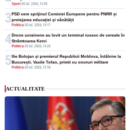
Sport
-
30 iul. 2026, 13:58
3
PSD cere sprijinul Comisiei Europene pentru PNRR și
protejarea educației și sănătății
Politica
-
30 iul. 2026, 14:17
4
Drone ucrainene au lovit un terminal rusesc de cereale în
Strâmtoarea Kerci
Politica
-
30 iul. 2026, 14:26
5
Ilie Bolojan și premierul Republicii Moldova, întâlnire la
București. Vasile Tofan, primit cu onoruri militare
Politica
-
30 iul. 2026, 13:36
ACTUALITATE