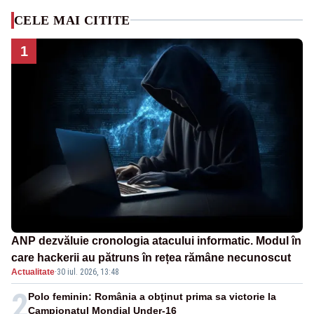
CELE MAI CITITE
1
ANP dezvăluie cronologia atacului informatic. Modul în
care hackerii au pătruns în rețea rămâne necunoscut
Actualitate
·
30 iul. 2026, 13:48
2
Polo feminin: România a obţinut prima sa victorie la
Campionatul Mondial Under-16