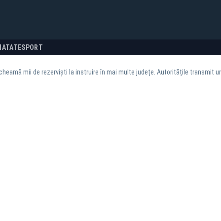
NATATE
SPORT
heamă mii de rezerviști la instruire în mai multe județe. Autoritățile transmit u