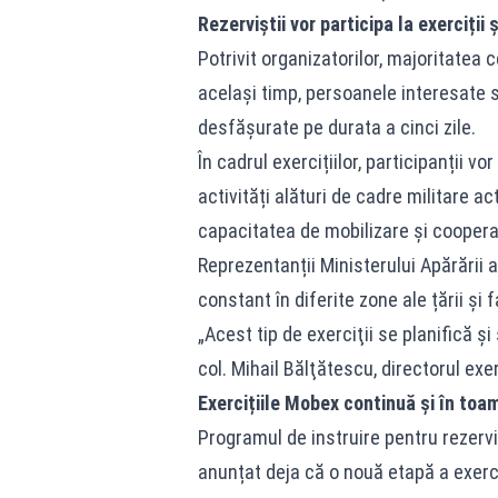
Rezerviștii vor participa la exerciții 
Potrivit organizatorilor, majoritatea c
același timp, persoanele interesate să
desfășurate pe durata a cinci zile.
În cadrul exercițiilor, participanții v
activități alături de cadre militare ac
capacitatea de mobilizare și cooperare
Reprezentanții Ministerului Apărării a
constant în diferite zone ale țării și 
„Acest tip de exerciţii se planifică şi
col. Mihail Bălţătescu, directorul exerc
Exercițiile Mobex continuă și în toa
Programul de instruire pentru rezerviș
anunțat deja că o nouă etapă a exerc