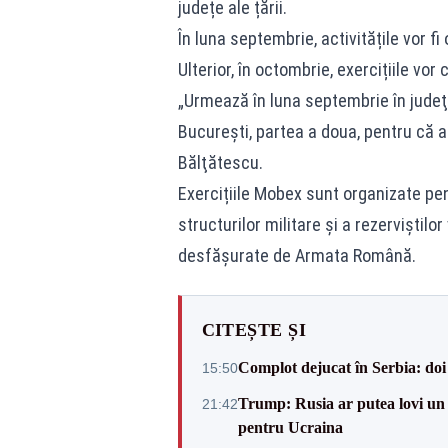
județe ale țării.
În luna septembrie, activitățile vor f
Ulterior, în octombrie, exercițiile vor 
„Urmează în luna septembrie în judeţ
Bucureşti, partea a doua, pentru că a
Bălţătescu.
Exercițiile Mobex sunt organizate pen
structurilor militare și a rezerviștilo
desfășurate de Armata Română.
CITEȘTE ȘI
Complot dejucat în Serbia: doi 
15:50
Trump: Rusia ar putea lovi un
21:42
pentru Ucraina