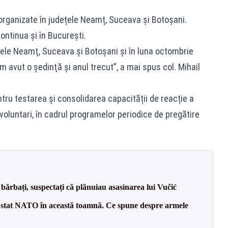
i organizate în județele Neamț, Suceava și Botoșani.
continua și în București.
ele Neamţ, Suceava şi Botoşani şi în luna octombrie
m avut o şedinţă şi anul trecut”, a mai spus col. Mihail
tru testarea și consolidarea capacității de reacție a
r voluntari, în cadrul programelor periodice de pregătire
bărbați, suspectați că plănuiau asasinarea lui Vučić
 stat NATO în această toamnă. Ce spune despre armele