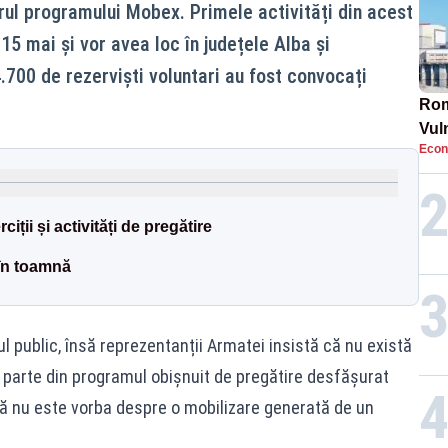
drul programului Mobex. Primele activități din acest
15 mai și vor avea loc în județele Alba și
700 de rezerviști voluntari au fost convocați
Rom
Vul
Econ
pun
cun
ciții și activități de pregătire
 în toamnă
ul public, însă reprezentanții Armatei insistă că nu există
c parte din programul obișnuit de pregătire desfășurat
n că nu este vorba despre o mobilizare generată de un