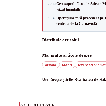
Gest superb făcut de Adrian Mu
20:43
văzut imaginile
Operațiune fără precedent pe 
19:45
centrala de la Cernavodă
Distribuie articolul
Mai multe articole despre
armata
MApN
rezervisti chemat
Urmărește știrile Realitatea de Sal
ACTUALITATE