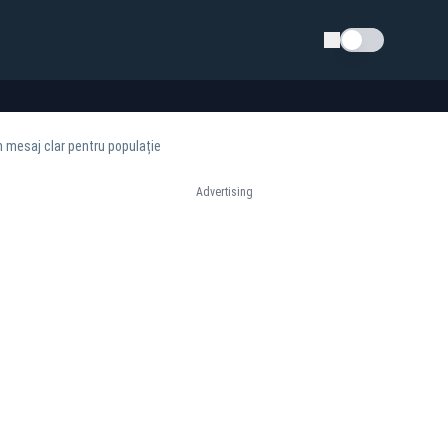
Schimba tema
n mesaj clar pentru populație
Advertising