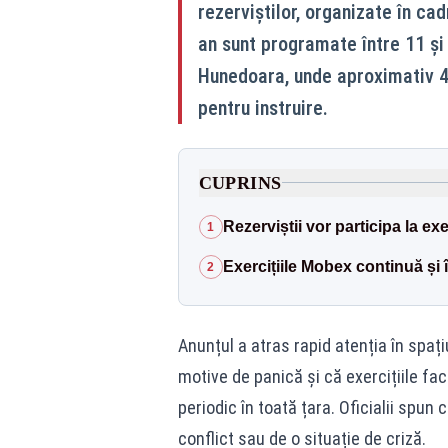
rezerviștilor, organizate în ca
an sunt programate între 11 și 
Hunedoara, unde aproximativ 4.
pentru instruire.
CUPRINS
Rezerviștii vor participa la exer
1
Exercițiile Mobex continuă și
2
Anunțul a atras rapid atenția în spați
motive de panică și că exercițiile fa
periodic în toată țara. Oficialii spu
conflict sau de o situație de criză.