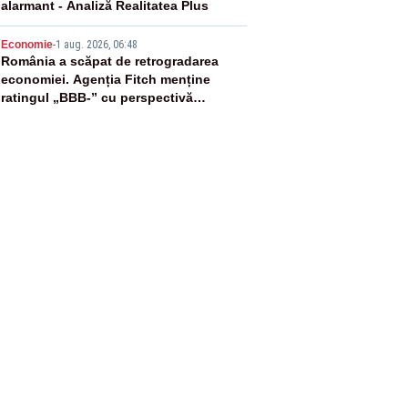
alarmant - Analiză Realitatea Plus
5
Economie
-
1 aug. 2026, 06:48
România a scăpat de retrogradarea
economiei. Agenția Fitch menține
ratingul „BBB-” cu perspectivă
negativă