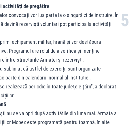
și activități de pregătire
elor convocați vor lua parte la o singură zi de instruire. În
 devină rezerviști voluntari pot participa la activități
or primi echipament militar, hrană și vor desfășura
tive. Programul are rolul de a verifica și menține
 între structurile Armatei și rezerviști.
u subliniat că astfel de exerciții sunt organizate
fac parte din calendarul normal al instituției.
 se realizează periodic în toate judeţele ţării”, a declarat
ițiilor.
mnă
ti nu se va opri după activitățile din luna mai. Armata a
ițiilor Mobex este programată pentru toamnă, în alte