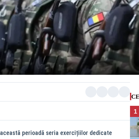
CE
1
 această perioadă seria exercițiilor dedicate