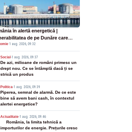
ânia în alertă energetică |
nerabilitatea de pe Dunăre care
omie
·
1 aug. 2026, 09:32
e în pericol Centrala Cernavodă era
oscută de pe vremea lui Ceaușescu
2
Social
-
1 aug. 2026, 09:37
De azi, milioane de români primesc un
drept nou. Ce se întâmplă dacă ți se
strică un produs
3
Politica
-
1 aug. 2026, 09:39
Piperea, semnal de alarmă. De ce este
bine să avem bani cash, în contextul
alertei energetice?
4
Actualitate
-
1 aug. 2026, 09:46
România, la limita tehnică a
importurilor de energie. Prețurile cresc