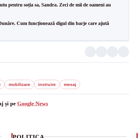
tu pentru soția sa, Sandra. Zeci de mii de oameni au
Dunăre. Cum funcționează digul din barje care ajută
i
mobilizare
instruire
mesaj
aj și pe
Google News
POLITICA