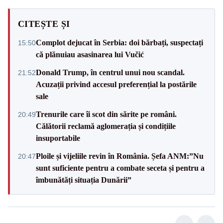
CITEȘTE ȘI
Complot dejucat în Serbia: doi bărbați, suspectați
15:50
că plănuiau asasinarea lui Vučić
Donald Trump, în centrul unui nou scandal.
21:52
Acuzații privind accesul preferențial la postările
sale
Trenurile care îi scot din sărite pe români.
20:49
Călătorii reclamă aglomerația și condițiile
insuportabile
Ploile și vijeliile revin în România. Șefa ANM:”Nu
20:47
sunt suficiente pentru a combate seceta și pentru a
îmbunătăți situația Dunării”