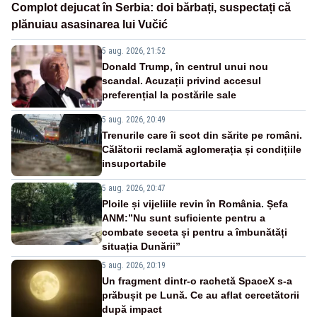
Complot dejucat în Serbia: doi bărbați, suspectați că
plănuiau asasinarea lui Vučić
5 aug. 2026, 21:52
Donald Trump, în centrul unui nou
scandal. Acuzații privind accesul
preferențial la postările sale
5 aug. 2026, 20:49
Trenurile care îi scot din sărite pe români.
Călătorii reclamă aglomerația și condițiile
insuportabile
5 aug. 2026, 20:47
Ploile și vijeliile revin în România. Șefa
ANM:”Nu sunt suficiente pentru a
combate seceta și pentru a îmbunătăți
situația Dunării”
5 aug. 2026, 20:19
Un fragment dintr-o rachetă SpaceX s-a
prăbușit pe Lună. Ce au aflat cercetătorii
după impact