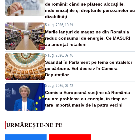
de români: când se plătesc alocațiile,
indemnizațiile și drepturile persoanelor cu
dizabilități
5 aug. 2026, 10:29
Marile lanțuri de magazine din România
reduc consumul de energie. Ce MĂSURI
au anunțat retailerii
5 aug. 2026, 09:46
Scandal în Parlament pe tema centralelor
pe cărbune. Vot decisiv în Camera
Deputaților
5 aug. 2026, 09:42
Comisia Europeană susține că România
nu are probleme cu energia, în timp ce
țara importă masiv de la patru vecini
URMĂREȘTE-NE PE