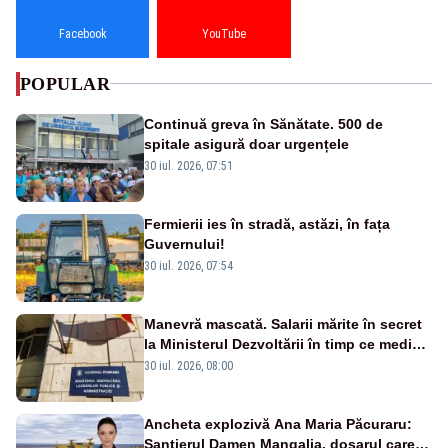
Facebook
YouTube
POPULAR
Continuă greva în Sănătate. 500 de
spitale asigură doar urgențele
30 iul. 2026, 07:51
Fermierii ies în stradă, astăzi, în fața
Guvernului!
30 iul. 2026, 07:54
Manevră mascată. Salarii mărite în secret
la Ministerul Dezvoltării în timp ce medicii
ies în stradă
30 iul. 2026, 08:00
Ancheta explozivă Ana Maria Păcuraru:
Șantierul Damen Mangalia, dosarul care