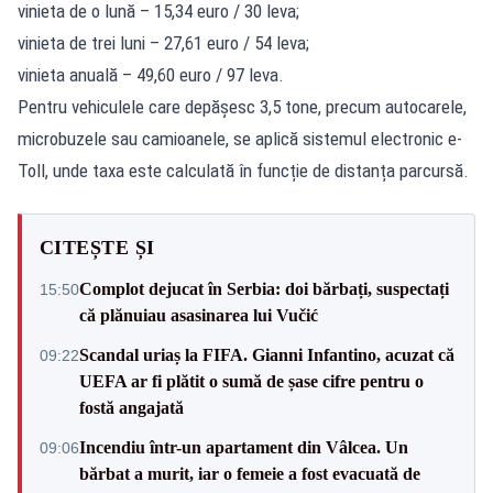
vinieta de o lună – 15,34 euro / 30 leva;
vinieta de trei luni – 27,61 euro / 54 leva;
vinieta anuală – 49,60 euro / 97 leva.
Pentru vehiculele care depășesc 3,5 tone, precum autocarele,
microbuzele sau camioanele, se aplică sistemul electronic e-
Toll, unde taxa este calculată în funcție de distanța parcursă.
CITEȘTE ȘI
Complot dejucat în Serbia: doi bărbați, suspectați
15:50
că plănuiau asasinarea lui Vučić
Scandal uriaș la FIFA. Gianni Infantino, acuzat că
09:22
UEFA ar fi plătit o sumă de șase cifre pentru o
fostă angajată
Incendiu într-un apartament din Vâlcea. Un
09:06
bărbat a murit, iar o femeie a fost evacuată de