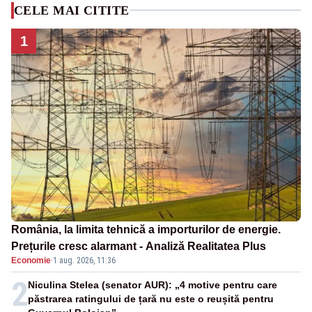
CELE MAI CITITE
1
România, la limita tehnică a importurilor de energie.
Prețurile cresc alarmant - Analiză Realitatea Plus
Economie
·
1 aug. 2026, 11:36
2
Niculina Stelea (senator AUR): „4 motive pentru care
păstrarea ratingului de țară nu este o reușită pentru