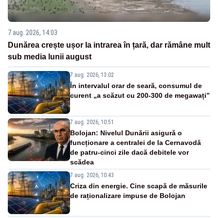
7 aug. 2026, 14:03
Dunărea crește ușor la intrarea în țară, dar rămâne mult
sub media lunii august
7 aug. 2026, 13:02
În intervalul orar de seară, consumul de
curent „a scăzut cu 200-300 de megawați”
7 aug. 2026, 10:51
Bolojan: Nivelul Dunării asigură o
funcționare a centralei de la Cernavodă
de patru-cinci zile dacă debitele vor
scădea
7 aug. 2026, 10:43
Criza din energie. Cine scapă de măsurile
de raționalizare impuse de Bolojan