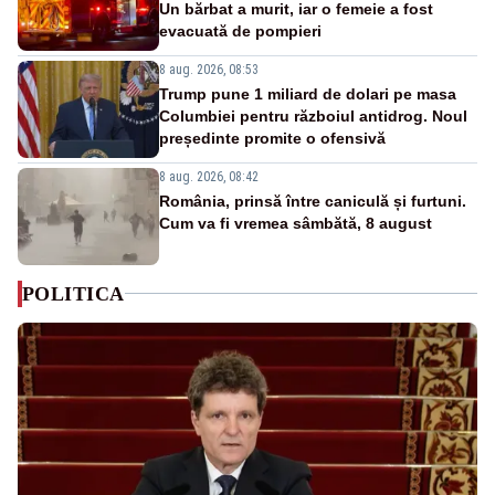
Un bărbat a murit, iar o femeie a fost
evacuată de pompieri
8 aug. 2026, 08:53
Trump pune 1 miliard de dolari pe masa
Columbiei pentru războiul antidrog. Noul
președinte promite o ofensivă
8 aug. 2026, 08:42
România, prinsă între caniculă și furtuni.
Cum va fi vremea sâmbătă, 8 august
POLITICA