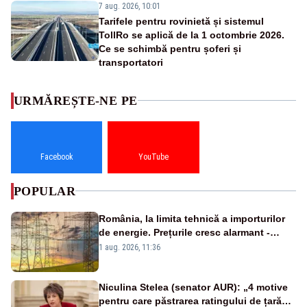
7 aug. 2026, 10:01
Tarifele pentru rovinietă și sistemul
TollRo se aplică de la 1 octombrie 2026.
Ce se schimbă pentru șoferi și
transportatori
URMĂREȘTE-NE PE
Facebook
YouTube
POPULAR
România, la limita tehnică a importurilor
de energie. Prețurile cresc alarmant -
Analiză Realitatea Plus
1 aug. 2026, 11:36
Niculina Stelea (senator AUR): „4 motive
pentru care păstrarea ratingului de țară