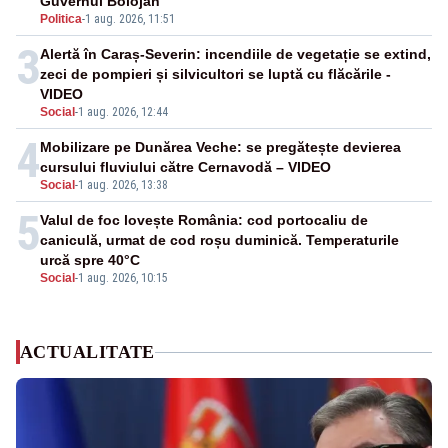
Guvernul Bolojan”
Politica
-
1 aug. 2026, 11:51
3
Alertă în Caraș-Severin: incendiile de vegetație se extind,
zeci de pompieri și silvicultori se luptă cu flăcările -
VIDEO
Social
-
1 aug. 2026, 12:44
4
Mobilizare pe Dunărea Veche: se pregătește devierea
cursului fluviului către Cernavodă – VIDEO
Social
-
1 aug. 2026, 13:38
5
Valul de foc lovește România: cod portocaliu de
caniculă, urmat de cod roșu duminică. Temperaturile
urcă spre 40°C
Social
-
1 aug. 2026, 10:15
ACTUALITATE