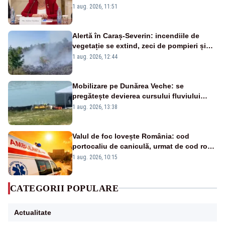
nu este o reușită pentru Guvernul
1 aug. 2026, 11:51
Bolojan”
Alertă în Caraș-Severin: incendiile de
vegetație se extind, zeci de pompieri și
silvicultori se luptă cu flăcările - VIDEO
1 aug. 2026, 12:44
Mobilizare pe Dunărea Veche: se
pregătește devierea cursului fluviului
către Cernavodă – VIDEO
1 aug. 2026, 13:38
Valul de foc lovește România: cod
portocaliu de caniculă, urmat de cod roșu
duminică. Temperaturile urcă spre 40°C
1 aug. 2026, 10:15
CATEGORII POPULARE
Actualitate