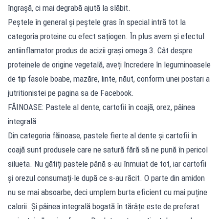
îngrașă, ci mai degrabă ajută la slăbit.
Peștele în general și peștele gras în special intră tot la
categoria proteine cu efect sațiogen. În plus avem și efectul
antiinflamator produs de acizii grași omega 3. Cât despre
proteinele de origine vegetală, aveți încredere în leguminoasele
de tip fasole boabe, mazăre, linte, năut, conform unei postari a
jutritionistei pe pagina sa de
Facebook.
FĂINOASE: Pastele al dente, cartofii în coajă, orez, pâinea
integrală
Din categoria făinoase, pastele fierte al dente și cartofii în
coajă sunt produsele care ne satură fără să ne pună în pericol
silueta. Nu gătiți pastele până s-au înmuiat de tot, iar cartofii
și orezul consumați-le după ce s-au răcit. O parte din amidon
nu se mai absoarbe, deci umplem burta eficient cu mai puține
calorii. Și pâinea integrală bogată în tărâțe este de preferat