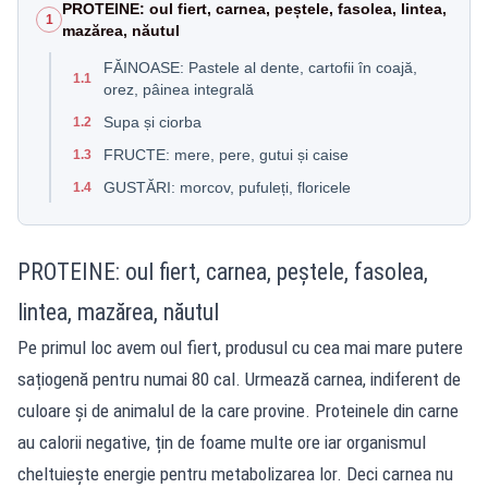
PROTEINE: oul fiert, carnea, peștele, fasolea, lintea,
1
mazărea, năutul
FĂINOASE: Pastele al dente, cartofii în coajă,
1.1
orez, pâinea integrală
Supa și ciorba
1.2
FRUCTE: mere, pere, gutui și caise
1.3
GUSTĂRI: morcov, pufuleți, floricele
1.4
PROTEINE: oul fiert, carnea, peștele, fasolea,
lintea, mazărea, năutul
Pe primul loc avem oul fiert, produsul cu cea mai mare putere
sațiogenă pentru numai 80 cal. Urmează carnea, indiferent de
culoare și de animalul de la care provine. Proteinele din carne
au calorii negative, țin de foame multe ore iar organismul
cheltuiește energie pentru metabolizarea lor. Deci carnea nu