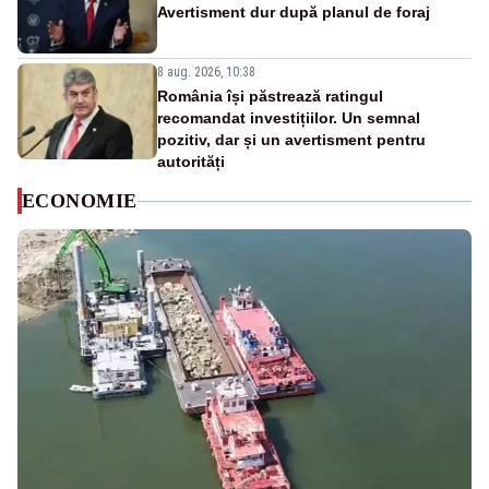
Avertisment dur după planul de foraj
8 aug. 2026, 10:38
România își păstrează ratingul
recomandat investițiilor. Un semnal
pozitiv, dar și un avertisment pentru
autorități
ECONOMIE