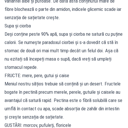
variantei albe și pufoase. De data asta conținutul mare de
fibre blochează o parte din amidon, indicele glicemic scade iar
senzația de sațietate crește.
Supa și ciorba
Deși conține peste 90% apă, supa și ciorba ne satură cu puține
calorii. Se numește paradoxul ciorbei și s-a dovedit că stă în
stomac de două ori mai mult timp decât un felul doi. Așa că
nu ezitați să începeți masa o supă, dacă vreți să umpleți
stomacul repede.
FRUCTE: mere, pere, gutui și caise
Meniul nostru sățios trebuie să conțină și un desert. Fructele
bogate în pectină precum merele, perele, gutuile și caisele au
avantajul că satură rapid. Pectina este o fibră solubilă care se
umflă în contact cu apa, scade absorția de zahăr din intestin
și crește senzația de sațietate.
GUSTĂRI: morcov, pufuleți, floricele