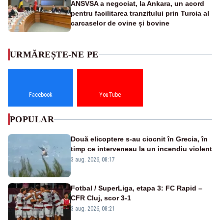
ANSVSA a negociat, la Ankara, un acord
pentru facilitarea tranzitului prin Turcia al
carcaselor de ovine și bovine
URMĂREȘTE-NE PE
Facebook
YouTube
POPULAR
Două elicoptere s-au ciocnit în Grecia, în
timp ce interveneau la un incendiu violent
3 aug. 2026, 08:17
Fotbal / SuperLiga, etapa 3: FC Rapid –
CFR Cluj, scor 3-1
3 aug. 2026, 08:21