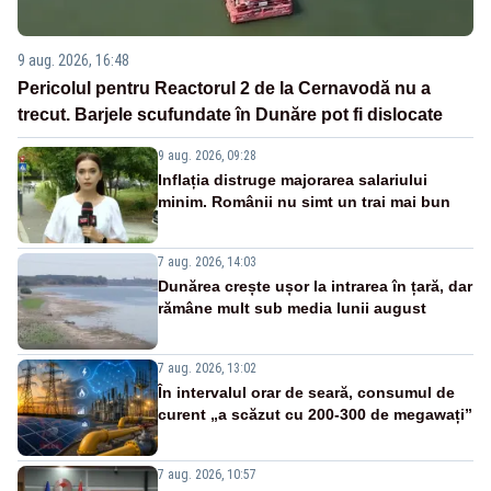
9 aug. 2026, 16:48
Pericolul pentru Reactorul 2 de la Cernavodă nu a
trecut. Barjele scufundate în Dunăre pot fi dislocate
9 aug. 2026, 09:28
Inflația distruge majorarea salariului
minim. Românii nu simt un trai mai bun
7 aug. 2026, 14:03
Dunărea crește ușor la intrarea în țară, dar
rămâne mult sub media lunii august
7 aug. 2026, 13:02
În intervalul orar de seară, consumul de
curent „a scăzut cu 200-300 de megawați”
7 aug. 2026, 10:57