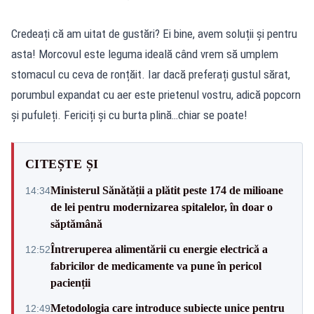
Credeați că am uitat de gustări? Ei bine, avem soluții și pentru
asta! Morcovul este leguma ideală când vrem să umplem
stomacul cu ceva de ronțăit. Iar dacă preferați gustul sărat,
porumbul expandat cu aer este prietenul vostru, adică popcorn
și pufuleți. Fericiți și cu burta plină…chiar se poate!
CITEȘTE ȘI
Ministerul Sănătății a plătit peste 174 de milioane
14:34
de lei pentru modernizarea spitalelor, în doar o
săptămână
Întreruperea alimentării cu energie electrică a
12:52
fabricilor de medicamente va pune în pericol
pacienții
Metodologia care introduce subiecte unice pentru
12:49