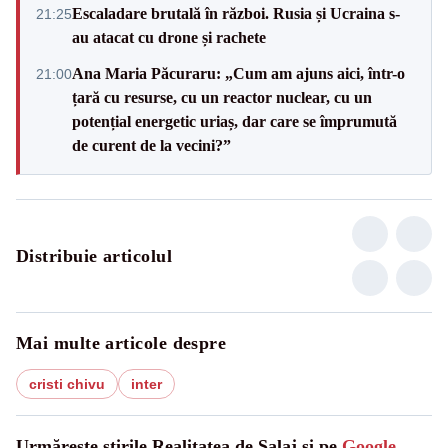
Escaladare brutală în război. Rusia și Ucraina s-
21:25
au atacat cu drone și rachete
Ana Maria Păcuraru: „Cum am ajuns aici, într-o
21:00
țară cu resurse, cu un reactor nuclear, cu un
potențial energetic uriaș, dar care se împrumută
de curent de la vecini?”
Distribuie articolul
Mai multe articole despre
cristi chivu
inter
Urmărește știrile Realitatea de Salaj și pe
Google