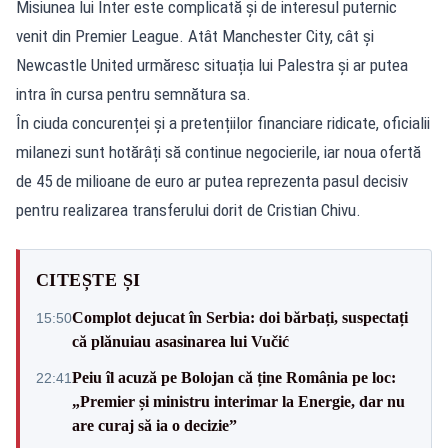
Misiunea lui Inter este complicată și de interesul puternic
venit din Premier League. Atât Manchester City, cât și
Newcastle United urmăresc situația lui Palestra și ar putea
intra în cursa pentru semnătura sa.
În ciuda concurenței și a pretențiilor financiare ridicate, oficialii
milanezi sunt hotărâți să continue negocierile, iar noua ofertă
de 45 de milioane de euro ar putea reprezenta pasul decisiv
pentru realizarea transferului dorit de Cristian Chivu.
CITEȘTE ȘI
Complot dejucat în Serbia: doi bărbați, suspectați
15:50
că plănuiau asasinarea lui Vučić
Peiu îl acuză pe Bolojan că ține România pe loc:
22:41
„Premier și ministru interimar la Energie, dar nu
are curaj să ia o decizie”