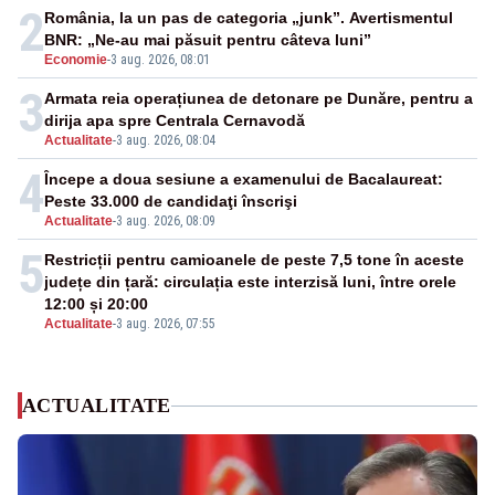
2
România, la un pas de categoria „junk”. Avertismentul
BNR: „Ne-au mai păsuit pentru câteva luni”
Economie
-
3 aug. 2026, 08:01
3
Armata reia operațiunea de detonare pe Dunăre, pentru a
dirija apa spre Centrala Cernavodă
Actualitate
-
3 aug. 2026, 08:04
4
Începe a doua sesiune a examenului de Bacalaureat:
Peste 33.000 de candidaţi înscrişi
Actualitate
-
3 aug. 2026, 08:09
5
Restricții pentru camioanele de peste 7,5 tone în aceste
județe din țară: circulația este interzisă luni, între orele
12:00 și 20:00
Actualitate
-
3 aug. 2026, 07:55
ACTUALITATE