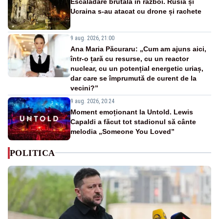
Escaladare brutală în război. Rusia și
Ucraina s-au atacat cu drone și rachete
9 aug. 2026, 21:00
Ana Maria Păcuraru: „Cum am ajuns aici,
într-o țară cu resurse, cu un reactor
nuclear, cu un potențial energetic uriaș,
dar care se împrumută de curent de la
vecini?”
9 aug. 2026, 20:24
Moment emoționant la Untold. Lewis
Capaldi a făcut tot stadionul să cânte
melodia „Someone You Loved”
POLITICA