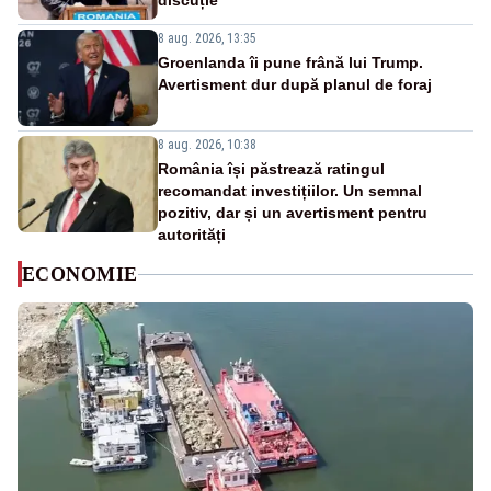
discuție
8 aug. 2026, 13:35
Groenlanda îi pune frână lui Trump.
Avertisment dur după planul de foraj
8 aug. 2026, 10:38
România își păstrează ratingul
recomandat investițiilor. Un semnal
pozitiv, dar și un avertisment pentru
autorități
ECONOMIE