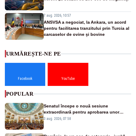
7 aug. 2026, 10:57
ANSVSA a negociat, la Ankara, un acord
pentru facilitarea tranzitului prin Turcia al
carcaselor de ovine și bovine
URMĂREȘTE-NE PE
Facebook
YouTube
POPULAR
Senatul începe o nouă sesiune
extraordinară pentru aprobarea unor
jaloane din PNRR
3 aug. 2026, 07:58