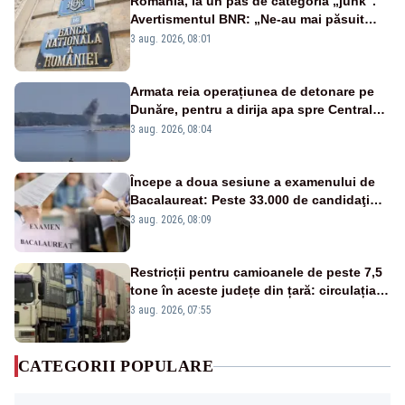
România, la un pas de categoria „junk”.
Avertismentul BNR: „Ne-au mai păsuit
pentru câteva luni”
3 aug. 2026, 08:01
Armata reia operațiunea de detonare pe
Dunăre, pentru a dirija apa spre Centrala
Cernavodă
3 aug. 2026, 08:04
Începe a doua sesiune a examenului de
Bacalaureat: Peste 33.000 de candidaţi
înscrişi
3 aug. 2026, 08:09
Restricții pentru camioanele de peste 7,5
tone în aceste județe din țară: circulația
este interzisă luni, între orele 12:00 și
3 aug. 2026, 07:55
20:00
CATEGORII POPULARE