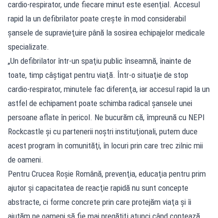
cardio-respirator, unde fiecare minut este esenţial. Accesul
rapid la un defibrilator poate creşte în mod considerabil
şansele de supravieţuire până la sosirea echipajelor medicale
specializate.
„Un defibrilator într-un spaţiu public înseamnă, înainte de
toate, timp câştigat pentru viaţă. Într-o situaţie de stop
cardio-respirator, minutele fac diferenţa, iar accesul rapid la un
astfel de echipament poate schimba radical şansele unei
persoane aflate în pericol. Ne bucurăm că, împreună cu NEPI
Rockcastle şi cu partenerii noştri instituţionali, putem duce
acest program în comunităţi, în locuri prin care trec zilnic mii
de oameni.
Pentru Crucea Roşie Română, prevenţia, educaţia pentru prim
ajutor şi capacitatea de reacţie rapidă nu sunt concepte
abstracte, ci forme concrete prin care protejăm viaţa şi îi
ajutăm pe oameni să fie mai pregătiţi atunci când contează