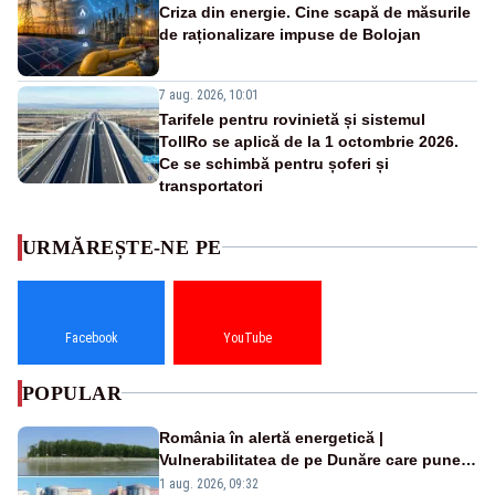
Criza din energie. Cine scapă de măsurile
de raționalizare impuse de Bolojan
7 aug. 2026, 10:01
Tarifele pentru rovinietă și sistemul
TollRo se aplică de la 1 octombrie 2026.
Ce se schimbă pentru șoferi și
transportatori
URMĂREȘTE-NE PE
Facebook
YouTube
POPULAR
România în alertă energetică |
Vulnerabilitatea de pe Dunăre care pune
în pericol Centrala Cernavodă era
1 aug. 2026, 09:32