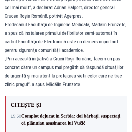
cel mai mult”, a declarat Adrian Halpert, director general
Crucea Roşie Română, potrivit
Agerpres
.
Prodecanul Facultăţii de Inginerie Medicală, Mădălin Frunzete,
a spus că instalarea primului defibrilator semi-automat în
cadrul Facultăţii de Electronică este un demers important
pentru siguranţa comunităţii academice.
„Prin această iniţiativă a Crucii Roşii Române, facem un pas
concret către un campus mai pregătit să răspundă situaţiilor
de urgenţă şi mai atent la protejarea vieţii celor care ne trec
zilnic pragul”, a spus Mădălin Frunzete.
CITEȘTE ȘI
Complot dejucat în Serbia: doi bărbați, suspectați
15:50
că plănuiau asasinarea lui Vučić