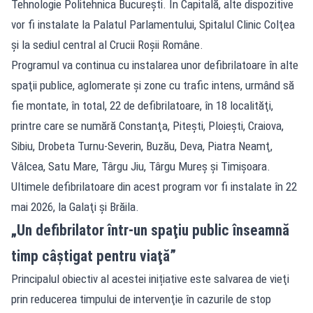
Tehnologie Politehnica Bucureşti. În Capitală, alte dispozitive
vor fi instalate la Palatul Parlamentului, Spitalul Clinic Colţea
şi la sediul central al Crucii Roşii Române.
Programul va continua cu instalarea unor defibrilatoare în alte
spaţii publice, aglomerate şi zone cu trafic intens, urmând să
fie montate, în total, 22 de defibrilatoare, în 18 localităţi,
printre care se numără Constanţa, Piteşti, Ploieşti, Craiova,
Sibiu, Drobeta Turnu-Severin, Buzău, Deva, Piatra Neamţ,
Vâlcea, Satu Mare, Târgu Jiu, Târgu Mureş şi Timişoara.
Ultimele defibrilatoare din acest program vor fi instalate în 22
mai 2026, la Galaţi şi Brăila.
„Un defibrilator într-un spaţiu public înseamnă
timp câştigat pentru viaţă”
Principalul obiectiv al acestei inițiative este salvarea de vieţi
prin reducerea timpului de intervenţie în cazurile de stop