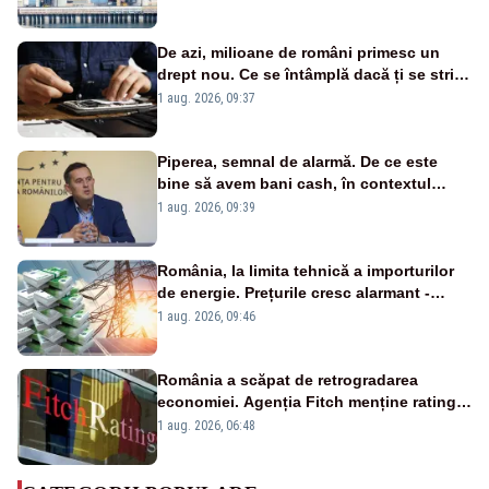
cunoscută de pe vremea lui Ceaușescu
De azi, milioane de români primesc un
drept nou. Ce se întâmplă dacă ți se strică
un produs
1 aug. 2026, 09:37
Piperea, semnal de alarmă. De ce este
bine să avem bani cash, în contextul
alertei energetice?
1 aug. 2026, 09:39
România, la limita tehnică a importurilor
de energie. Prețurile cresc alarmant -
Analiză Realitatea Plus
1 aug. 2026, 09:46
România a scăpat de retrogradarea
economiei. Agenția Fitch menține ratingul
„BBB-” cu perspectivă negativă
1 aug. 2026, 06:48