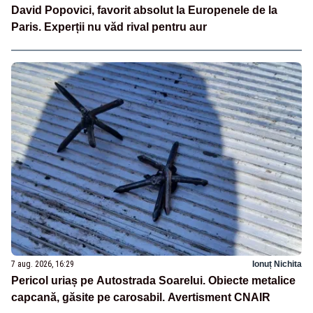
David Popovici, favorit absolut la Europenele de la
Paris. Experții nu văd rival pentru aur
7 aug. 2026, 16:29
Ionuț Nichita
Pericol uriaș pe Autostrada Soarelui. Obiecte metalice
capcană, găsite pe carosabil. Avertisment CNAIR