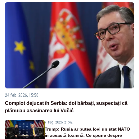
24 feb. 2026, 15:50
Complot dejucat în Serbia: doi bărbați, suspectați că
plănuiau asasinarea lui Vučić
7 aug. 2026, 21:42
Trump: Rusia ar putea lovi un stat NATO
în această toamnă. Ce spune despre