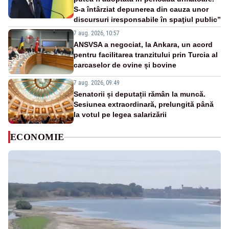
S-a întârziat depunerea din cauza unor
discursuri iresponsabile în spaţiul public”
7 aug. 2026, 10:57
ANSVSA a negociat, la Ankara, un acord
pentru facilitarea tranzitului prin Turcia al
carcaselor de ovine și bovine
7 aug. 2026, 09:49
Senatorii și deputații rămân la muncă.
Sesiunea extraordinară, prelungită până
la votul pe legea salarizării
ECONOMIE