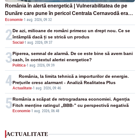
România în alertă energetică | Vulnerabilitatea de pe
Dunăre care pune în pericol Centrala Cernavodă era
Economie
·
1 aug. 2026, 09:32
cunoscută de pe vremea lui Ceaușescu
2
De azi, milioane de români primesc un drept nou. Ce se
întâmplă dacă ți se strică un produs
Social
-
1 aug. 2026, 09:37
3
Piperea, semnal de alarmă. De ce este bine să avem bani
cash, în contextul alertei energetice?
Politica
-
1 aug. 2026, 09:39
4
România, la limita tehnică a importurilor de energie.
Prețurile cresc alarmant - Analiză Realitatea Plus
Actualitate
-
1 aug. 2026, 09:46
5
România a scăpat de retrogradarea economiei. Agenția
Fitch menține ratingul „BBB-” cu perspectivă negativă
Economie
-
1 aug. 2026, 06:48
ACTUALITATE