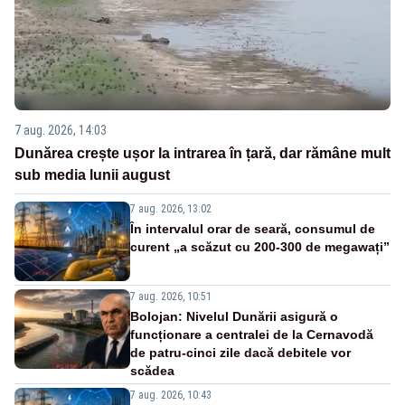
7 aug. 2026, 14:03
Dunărea crește ușor la intrarea în țară, dar rămâne mult
sub media lunii august
7 aug. 2026, 13:02
În intervalul orar de seară, consumul de
curent „a scăzut cu 200-300 de megawați”
7 aug. 2026, 10:51
Bolojan: Nivelul Dunării asigură o
funcționare a centralei de la Cernavodă
de patru-cinci zile dacă debitele vor
scădea
7 aug. 2026, 10:43