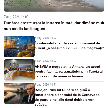
7 aug. 2026, 14:03
Dunărea crește ușor la intrarea în țară, dar rămâne mult
sub media lunii august
7 aug. 2026, 13:02
În intervalul orar de seară, consumul de
curent „a scăzut cu 200-300 de megawați”
7 aug. 2026, 10:57
ANSVSA a negociat, la Ankara, un acord
pentru facilitarea tranzitului prin Turcia al
carcaselor de ovine și bovine
7 aug. 2026, 10:51
Bolojan: Nivelul Dunării asigură o
funcționare a centralei de la Cernavodă
de patru-cinci zile dacă debitele vor
scădea