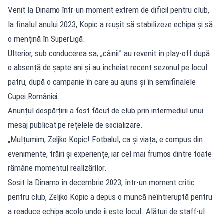
Venit la Dinamo într-un moment extrem de dificil pentru club,
la finalul anului 2023, Kopic a reușit să stabilizeze echipa și să
o mențină în SuperLigă.
Ulterior, sub conducerea sa, „câinii” au revenit în play-off după
o absență de șapte ani și au încheiat recent sezonul pe locul
patru, după o campanie în care au ajuns și în semifinalele
Cupei României.
Anunțul despărțirii a fost făcut de club prin intermediul unui
mesaj publicat pe rețelele de socializare.
„Mulțumim, Zeljko Kopic! Fotbalul, ca și viața, e compus din
evenimente, trăiri și experiențe, iar cel mai frumos dintre toate
rămâne momentul realizărilor.
Sosit la Dinamo în decembrie 2023, într-un moment critic
pentru club, Zeljko Kopic a depus o muncă neîntreruptă pentru
a readuce echipa acolo unde îi este locul. Alături de staff-ul