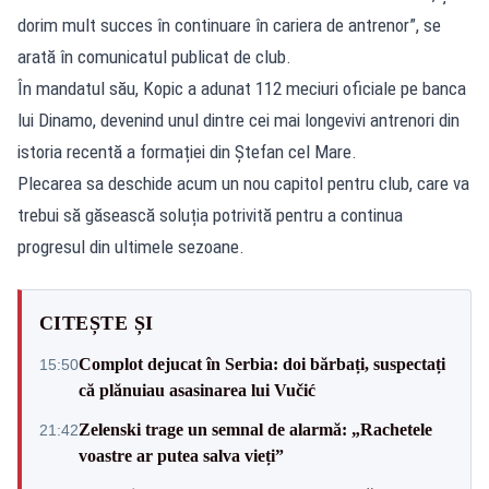
dorim mult succes în continuare în cariera de antrenor”, se
arată în comunicatul publicat de club.
În mandatul său, Kopic a adunat 112 meciuri oficiale pe banca
lui Dinamo, devenind unul dintre cei mai longevivi antrenori din
istoria recentă a formației din Ștefan cel Mare.
Plecarea sa deschide acum un nou capitol pentru club, care va
trebui să găsească soluția potrivită pentru a continua
progresul din ultimele sezoane.
CITEȘTE ȘI
Complot dejucat în Serbia: doi bărbați, suspectați
15:50
că plănuiau asasinarea lui Vučić
Zelenski trage un semnal de alarmă: „Rachetele
21:42
voastre ar putea salva vieți”