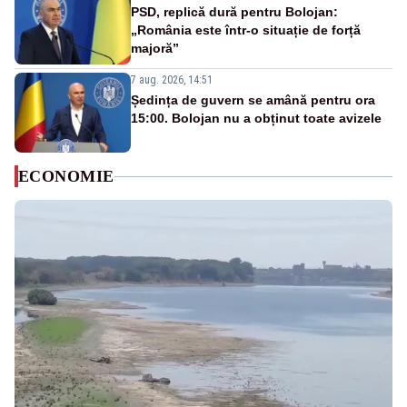
PSD, replică dură pentru Bolojan:
„România este într-o situație de forță
majoră”
7 aug. 2026, 14:51
Ședința de guvern se amână pentru ora
15:00. Bolojan nu a obținut toate avizele
ECONOMIE