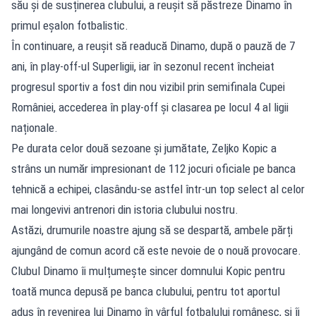
său și de susținerea clubului, a reușit să păstreze Dinamo în
primul eșalon fotbalistic.
În continuare, a reușit să readucă Dinamo, după o pauză de 7
ani, în play-off-ul Superligii, iar în sezonul recent încheiat
progresul sportiv a fost din nou vizibil prin semifinala Cupei
României, accederea în play-off și clasarea pe locul 4 al ligii
naționale.
Pe durata celor două sezoane și jumătate, Zeljko Kopic a
strâns un număr impresionant de 112 jocuri oficiale pe banca
tehnică a echipei, clasându-se astfel într-un top select al celor
mai longevivi antrenori din istoria clubului nostru.
Astăzi, drumurile noastre ajung să se despartă, ambele părți
ajungând de comun acord că este nevoie de o nouă provocare.
Clubul Dinamo îi mulțumește sincer domnului Kopic pentru
toată munca depusă pe banca clubului, pentru tot aportul
adus în revenirea lui Dinamo în vârful fotbalului românesc, și îi