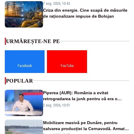
7 aug. 2026, 10:43
Criza din energie. Cine scapă de măsurile
de raționalizare impuse de Bolojan
URMĂREȘTE-NE PE
Facebook
YouTube
POPULAR
Piperea (AUR): România a evitat
retrogradarea la junk pentru că era o
catastrofă pentru bănci și fondurile de
2 aug. 2026, 10:01
pensii
Mobilizare masivă pe Dunăre, pentru
salvarea producției la Cernavodă. Armata