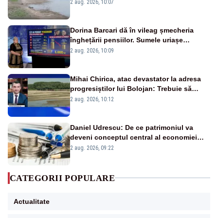
va detona o stâncă și va devia apa
2 aug. 2026, 10:07
fluviului - IMAGINI AERIENE
Dorina Barcari dă în vileag șmecheria
înghețării pensiilor. Sumele uriașe
pierdute de fiecare român
2 aug. 2026, 10:09
Mihai Chirica, atac devastator la adresa
progresiștilor lui Bolojan: Trebuie să
protejăm și natura, dar nu șținem omaneii
2 aug. 2026, 10:12
în stare permanentă de alertă
Daniel Udrescu: De ce patrimoniul va
deveni conceptul central al economiei
viitoare?
2 aug. 2026, 09:22
CATEGORII POPULARE
Actualitate