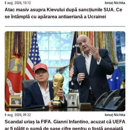
8 aug. 2026, 10:12
Ionuț Nichita
Atac masiv asupra Kievului după sancțiunile SUA. Ce
se întâmplă cu apărarea antiaeriană a Ucrainei
8 aug. 2026, 09:22
Ionuț Nichita
Scandal uriaș la FIFA. Gianni Infantino, acuzat că UEFA
ar fi plătit o sumă de șase cifre pentru o fostă angajată