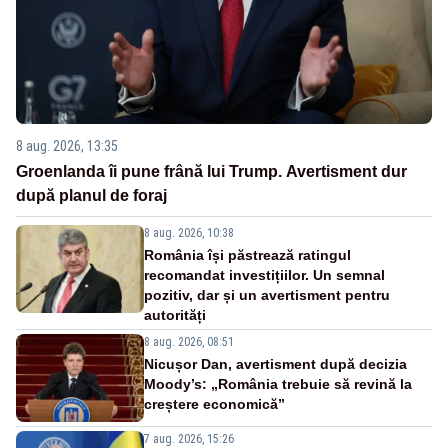
8 aug. 2026, 13:35
Groenlanda îi pune frână lui Trump. Avertisment dur
după planul de foraj
8 aug. 2026, 10:38
România își păstrează ratingul
recomandat investițiilor. Un semnal
pozitiv, dar și un avertisment pentru
autorități
8 aug. 2026, 08:51
Nicușor Dan, avertisment după decizia
Moody’s: „România trebuie să revină la
creștere economică”
7 aug. 2026, 15:26