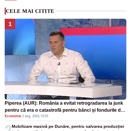
CELE MAI CITITE
1
Piperea (AUR): România a evitat retrogradarea la junk
pentru că era o catastrofă pentru bănci și fondurile de
Economie
·
2 aug. 2026, 10:01
pensii
2
Mobilizare masivă pe Dunăre, pentru salvarea producției