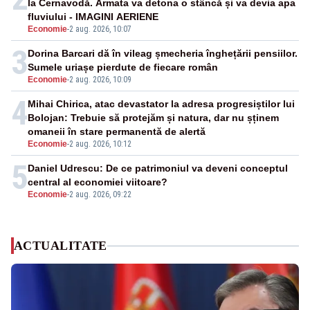
la Cernavodă. Armata va detona o stâncă și va devia apa
fluviului - IMAGINI AERIENE
Economie
-
2 aug. 2026, 10:07
3
Dorina Barcari dă în vileag șmecheria înghețării pensiilor.
Sumele uriașe pierdute de fiecare român
Economie
-
2 aug. 2026, 10:09
4
Mihai Chirica, atac devastator la adresa progresiștilor lui
Bolojan: Trebuie să protejăm și natura, dar nu șținem
omaneii în stare permanentă de alertă
Economie
-
2 aug. 2026, 10:12
5
Daniel Udrescu: De ce patrimoniul va deveni conceptul
central al economiei viitoare?
Economie
-
2 aug. 2026, 09:22
ACTUALITATE