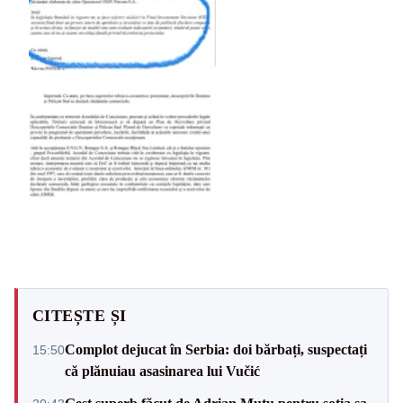
CITEȘTE ȘI
Complot dejucat în Serbia: doi bărbați, suspectați
15:50
că plănuiau asasinarea lui Vučić