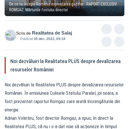
De ce nu începe România exploatarea gazelor - RAPORT EXCLUSIV
ROMGAZ. Mărturiile fostului director
Realitatea de Salaj
Scris de
Publicat:
30 dec. 2022, 09:18
Noi dezvăluiri la Realitatea PLUS despre devalizarea
resurselor României
Noi dezvăluiri la Realitatea PLUS despre devalizarea resurselor
României. În emisiunea Culisele Statului Paralel, joi seara, a
fost prezentat raportul Romgaz care arată încrengăturile din
energie.
Adrian Volintiru, fost director Romgaz, a spus, în direct la
Realitatea PLUS, că nu i s-a dat voie să acționeze în timpul