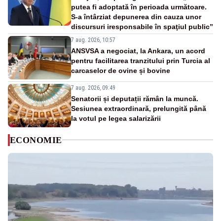
putea fi adoptată în perioada următoare.
S-a întârziat depunerea din cauza unor
discursuri iresponsabile în spaţiul public”
7 aug. 2026, 10:57
ANSVSA a negociat, la Ankara, un acord
pentru facilitarea tranzitului prin Turcia al
carcaselor de ovine și bovine
7 aug. 2026, 09:49
Senatorii și deputații rămân la muncă.
Sesiunea extraordinară, prelungită până
la votul pe legea salarizării
ECONOMIE