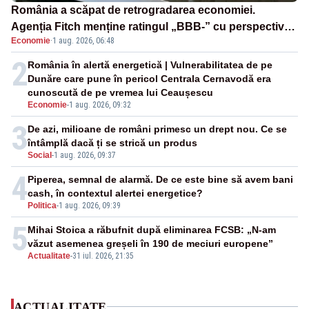
România a scăpat de retrogradarea economiei.
Agenția Fitch menține ratingul „BBB-” cu perspectivă
Economie
·
1 aug. 2026, 06:48
negativă
2
România în alertă energetică | Vulnerabilitatea de pe
Dunăre care pune în pericol Centrala Cernavodă era
cunoscută de pe vremea lui Ceaușescu
Economie
-
1 aug. 2026, 09:32
3
De azi, milioane de români primesc un drept nou. Ce se
întâmplă dacă ți se strică un produs
Social
-
1 aug. 2026, 09:37
4
Piperea, semnal de alarmă. De ce este bine să avem bani
cash, în contextul alertei energetice?
Politica
-
1 aug. 2026, 09:39
5
Mihai Stoica a răbufnit după eliminarea FCSB: „N-am
văzut asemenea greșeli în 190 de meciuri europene”
Actualitate
-
31 iul. 2026, 21:35
ACTUALITATE