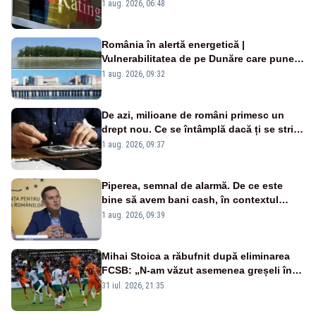
„BBB-” cu perspectivă negativă
1 aug. 2026, 06:48
România în alertă energetică |
Vulnerabilitatea de pe Dunăre care pune
în pericol Centrala Cernavodă era
1 aug. 2026, 09:32
cunoscută de pe vremea lui Ceaușescu
De azi, milioane de români primesc un
drept nou. Ce se întâmplă dacă ți se strică
un produs
1 aug. 2026, 09:37
Piperea, semnal de alarmă. De ce este
bine să avem bani cash, în contextul
alertei energetice?
1 aug. 2026, 09:39
Mihai Stoica a răbufnit după eliminarea
FCSB: „N-am văzut asemenea greșeli în
190 de meciuri europene”
31 iul. 2026, 21:35