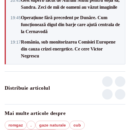
Gest superb făcut de Adrian Mutu pentru soția sa,
20:43
Sandra. Zeci de mii de oameni au văzut imaginile
Operațiune fără precedent pe Dunăre. Cum
19:45
funcționează digul din barje care ajută centrala de
la Cernavodă
România, sub monitorizarea Comisiei Europene
19:17
din cauza crizei energetice. Ce cere Victor
Negrescu
Distribuie articolul
Mai multe articole despre
romgaz
.
gaze naturale
cub