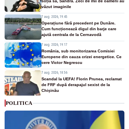
soția sa, Sandra. Zeci de mii de oameni au
văzut imaginile
7 aug. 2026, 19:45
Operațiune fără precedent pe Dunăre.
Cum funcționează digul din barje care
ajută centrala de la Cernavodă
7 aug. 2026, 19:17
România, sub monitorizarea Comisiei
Europene din cauza crizei energetice. Ce
cere Victor Negrescu
7 aug. 2026, 18:56
Scandal la UEFA! Florin Prunea, reclamat
de FRF după derapajul sexist de la
Chișinău
POLITICA