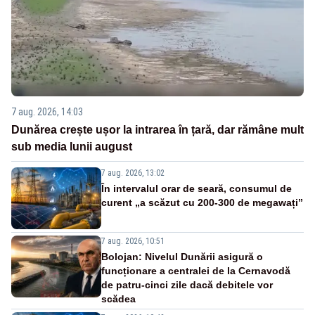
7 aug. 2026, 14:03
Dunărea crește ușor la intrarea în țară, dar rămâne mult
sub media lunii august
7 aug. 2026, 13:02
În intervalul orar de seară, consumul de
curent „a scăzut cu 200-300 de megawați”
7 aug. 2026, 10:51
Bolojan: Nivelul Dunării asigură o
funcționare a centralei de la Cernavodă
de patru-cinci zile dacă debitele vor
scădea