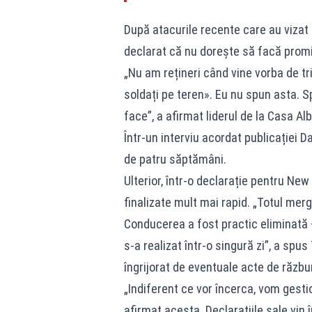
După atacurile recente care au vizat 
declarat că nu dorește să facă promis
„Nu am rețineri când vine vorba de tr
soldați pe teren». Eu nu spun asta. Sp
face”, a afirmat liderul de la Casa Alb
Într-un interviu acordat publicației D
de patru săptămâni.
Ulterior, într-o declarație pentru New
finalizate mult mai rapid. „Totul me
Conducerea a fost practic eliminată 
s-a realizat într-o singură zi”, a sp
îngrijorat de eventuale acte de răzbun
„Indiferent ce vor încerca, vom gesti
afirmat acesta. Declarațiile sale vi