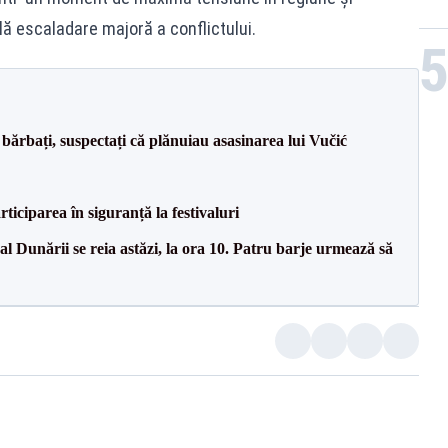
lă escaladare majoră a conflictului.
bărbați, suspectați că plănuiau asasinarea lui Vučić
ciparea în siguranță la festivaluri
l Dunării se reia astăzi, la ora 10. Patru barje urmează să