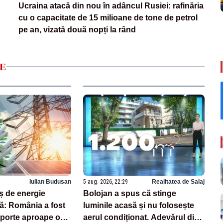
Ucraina atacă din nou în adâncul Rusiei: rafinăria
cu o capacitate de 15 milioane de tone de petrol
pe an, vizată două nopți la rând
E
Iulian Budusan
5 aug. 2026, 22:29
Realitatea de Salaj
 de energie
Bolojan a spus că stinge
ă: România a fost
luminile acasă și nu folosește
mporte aproape o
aerul condiționat. Adevărul din