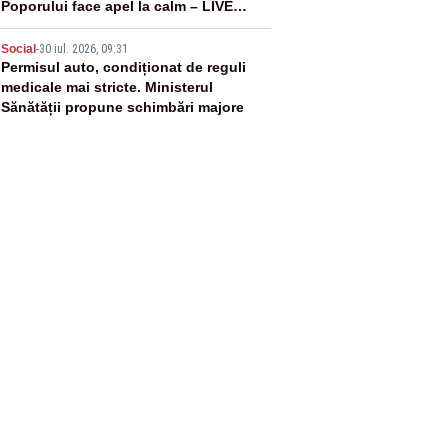
Poporului face apel la calm – LIVE
TEXT
5
Social
-
30 iul. 2026, 09:31
Permisul auto, condiționat de reguli
medicale mai stricte. Ministerul
Sănătății propune schimbări majore