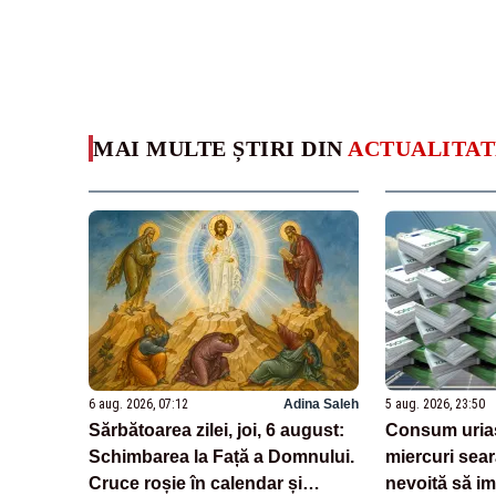
MAI MULTE ȘTIRI DIN
ACTUALITAT
6 aug. 2026, 07:12
Adina Saleh
5 aug. 2026, 23:50
Sărbătoarea zilei, joi, 6 august:
Consum uriaș
Schimbarea la Față a Domnului.
miercuri sear
Cruce roșie în calendar și
nevoită să i