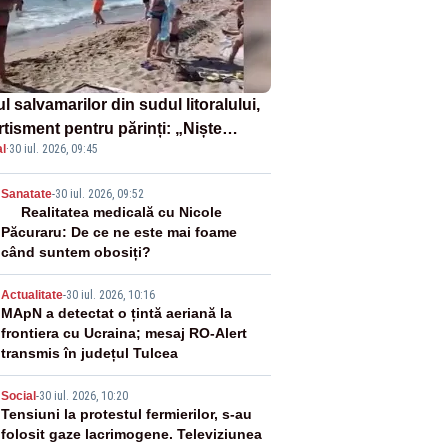
l salvamarilor din sudul litoralului,
rtisment pentru părinți: „Niște
l
·
30 iul. 2026, 09:45
uri de înot la piscină nu sunt
iciente”
2
Sanatate
-
30 iul. 2026, 09:52
Realitatea medicală cu Nicole
Păcuraru: De ce ne este mai foame
când suntem obosiți?
3
Actualitate
-
30 iul. 2026, 10:16
MApN a detectat o țintă aeriană la
frontiera cu Ucraina; mesaj RO-Alert
transmis în județul Tulcea
4
Social
-
30 iul. 2026, 10:20
Tensiuni la protestul fermierilor, s-au
folosit gaze lacrimogene. Televiziunea