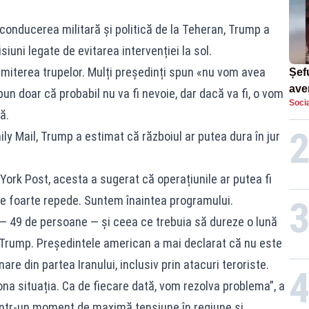
conducerea militară și politică de la Teheran, Trump a
iuni legate de evitarea intervenției la sol.
imiterea trupelor. Mulți președinți spun «nu vom avea
Șefu
ave
un doar că probabil nu va fi nevoie, dar dacă va fi, o vom
Socia
curs
ă.
suf
aily Mail, Trump a estimat că războiul ar putea dura în jur
 York Post, acesta a sugerat că operațiunile ar putea fi
rge foarte repede. Suntem înaintea programului.
— 49 de persoane — și ceea ce trebuia să dureze o lună
us Trump. Președintele american a mai declarat că nu este
are din partea Iranului, inclusiv prin atacuri teroriste.
ona situația. Ca de fiecare dată, vom rezolva problema”, a
n într-un moment de maximă tensiune în regiune și