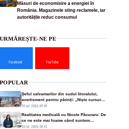
Măsuri de economisire a energiei în
România. Magazinele sting reclamele, iar
autoritățile reduc consumul
URMĂREȘTE-NE PE
Facebook
YouTube
POPULAR
Șeful salvamarilor din sudul litoralului,
avertisment pentru părinți: „Niște cursuri
de înot la piscină nu sunt suficiente”
30 iul. 2026, 09:45
Realitatea medicală cu Nicole Păcuraru: De
ce ne este mai foame când suntem
obosiți?
30 iul. 2026, 09:52