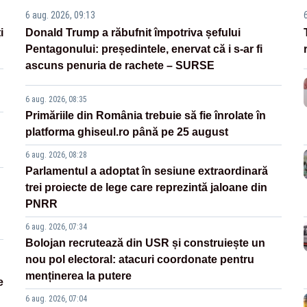
6 aug. 2026, 09:13
i
Donald Trump a răbufnit împotriva șefului
Pentagonului: președintele, enervat că i s-ar fi
ascuns penuria de rachete – SURSE
6 aug. 2026, 08:35
Primăriile din România trebuie să fie înrolate în
platforma ghiseul.ro până pe 25 august
6 aug. 2026, 08:28
Parlamentul a adoptat în sesiune extraordinară
trei proiecte de lege care reprezintă jaloane din
PNRR
6 aug. 2026, 07:34
Bolojan recrutează din USR și construiește un
nou pol electoral: atacuri coordonate pentru
menținerea la putere
e
6 aug. 2026, 07:04