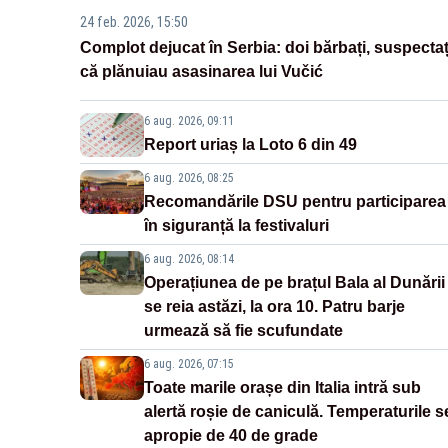
24 feb. 2026, 15:50
Complot dejucat în Serbia: doi bărbați, suspectaț
că plănuiau asasinarea lui Vučić
6 aug. 2026, 09:11
Report uriaș la Loto 6 din 49
6 aug. 2026, 08:25
Recomandările DSU pentru participarea
în siguranță la festivaluri
6 aug. 2026, 08:14
Operațiunea de pe brațul Bala al Dunării
se reia astăzi, la ora 10. Patru barje
urmează să fie scufundate
6 aug. 2026, 07:15
Toate marile orașe din Italia intră sub
alertă roșie de caniculă. Temperaturile s
apropie de 40 de grade