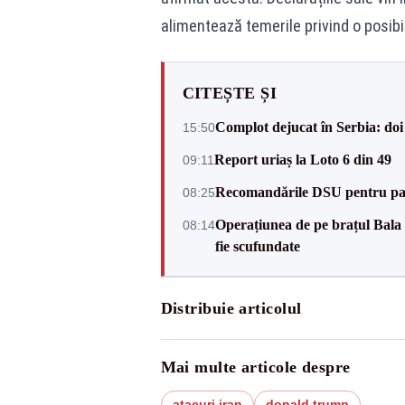
alimentează temerile privind o posibi
CITEȘTE ȘI
Complot dejucat în Serbia: doi 
15:50
Report uriaș la Loto 6 din 49
09:11
Recomandările DSU pentru parti
08:25
Operațiunea de pe brațul Bala a
08:14
fie scufundate
Distribuie articolul
Mai multe articole despre
atacuri iran
donald trump