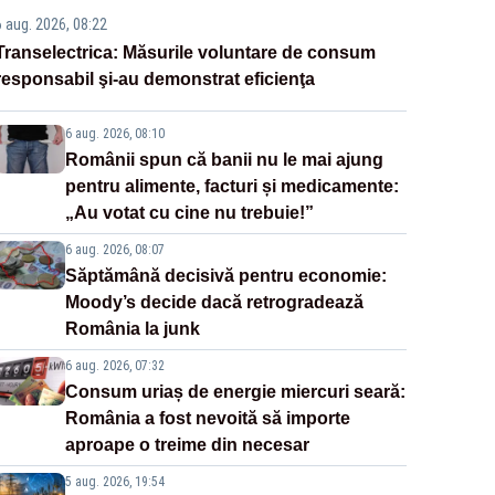
6 aug. 2026, 08:22
Transelectrica: Măsurile voluntare de consum
responsabil şi-au demonstrat eficienţa
6 aug. 2026, 08:10
Românii spun că banii nu le mai ajung
pentru alimente, facturi și medicamente:
„Au votat cu cine nu trebuie!”
6 aug. 2026, 08:07
Săptămână decisivă pentru economie:
Moody’s decide dacă retrogradează
România la junk
6 aug. 2026, 07:32
Consum uriaș de energie miercuri seară:
România a fost nevoită să importe
aproape o treime din necesar
5 aug. 2026, 19:54