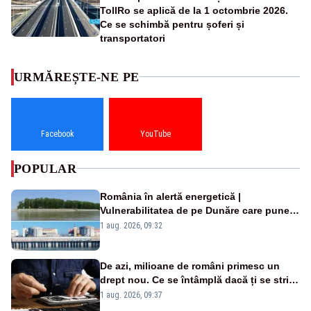
TollRo se aplică de la 1 octombrie 2026.
Ce se schimbă pentru șoferi și
transportatori
URMĂREȘTE-NE PE
Facebook
YouTube
POPULAR
România în alertă energetică |
Vulnerabilitatea de pe Dunăre care pune
în pericol Centrala Cernavodă era
1 aug. 2026, 09:32
cunoscută de pe vremea lui Ceaușescu
De azi, milioane de români primesc un
drept nou. Ce se întâmplă dacă ți se strică
un produs
1 aug. 2026, 09:37