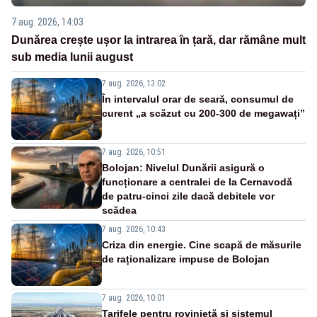
7 aug. 2026, 14:03
Dunărea crește ușor la intrarea în țară, dar rămâne mult
sub media lunii august
7 aug. 2026, 13:02
În intervalul orar de seară, consumul de
curent „a scăzut cu 200-300 de megawați”
7 aug. 2026, 10:51
Bolojan: Nivelul Dunării asigură o
funcționare a centralei de la Cernavodă
de patru-cinci zile dacă debitele vor
scădea
7 aug. 2026, 10:43
Criza din energie. Cine scapă de măsurile
de raționalizare impuse de Bolojan
7 aug. 2026, 10:01
Tarifele pentru rovinietă și sistemul