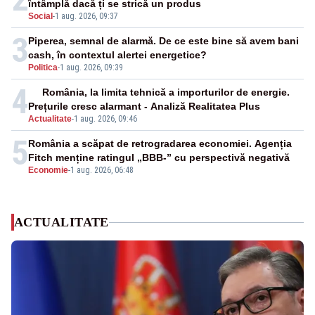
întâmplă dacă ți se strică un produs
Social
-
1 aug. 2026, 09:37
3
Piperea, semnal de alarmă. De ce este bine să avem bani
cash, în contextul alertei energetice?
Politica
-
1 aug. 2026, 09:39
4
România, la limita tehnică a importurilor de energie.
Prețurile cresc alarmant - Analiză Realitatea Plus
Actualitate
-
1 aug. 2026, 09:46
5
România a scăpat de retrogradarea economiei. Agenția
Fitch menține ratingul „BBB-” cu perspectivă negativă
Economie
-
1 aug. 2026, 06:48
ACTUALITATE