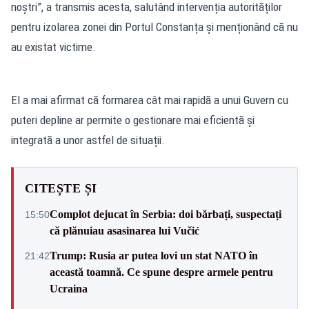
noștri”, a transmis acesta, salutând intervenția autorităților
pentru izolarea zonei din Portul Constanța și menționând că nu
au existat victime.
El a mai afirmat că formarea cât mai rapidă a unui Guvern cu
puteri depline ar permite o gestionare mai eficientă și
integrată a unor astfel de situații.
CITEȘTE ȘI
Complot dejucat în Serbia: doi bărbați, suspectați
15:50
că plănuiau asasinarea lui Vučić
Trump: Rusia ar putea lovi un stat NATO în
21:42
această toamnă. Ce spune despre armele pentru
Ucraina