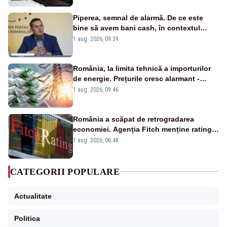
Piperea, semnal de alarmă. De ce este
bine să avem bani cash, în contextul
alertei energetice?
1 aug. 2026, 09:39
România, la limita tehnică a importurilor
de energie. Prețurile cresc alarmant -
Analiză Realitatea Plus
1 aug. 2026, 09:46
România a scăpat de retrogradarea
economiei. Agenția Fitch menține ratingul
„BBB-” cu perspectivă negativă
1 aug. 2026, 06:48
CATEGORII POPULARE
Actualitate
Politica