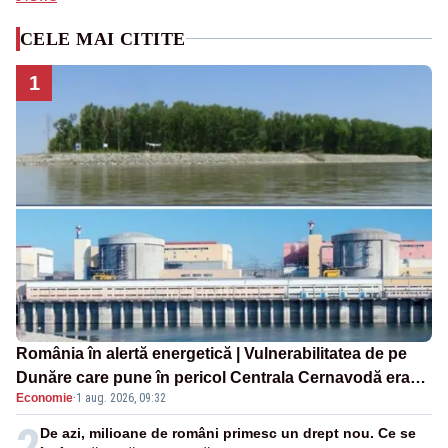
CELE MAI CITITE
1
România în alertă energetică | Vulnerabilitatea de pe
Dunăre care pune în pericol Centrala Cernavodă era
Economie
·
1 aug. 2026, 09:32
cunoscută de pe vremea lui Ceaușescu
2
De azi, milioane de români primesc un drept nou. Ce se