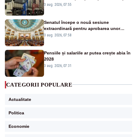
este interzisă luni, între orele 12:00 și
3 aug. 2026, 07:55
20:00
Senatul începe o nouă sesiune
extraordinară pentru aprobarea unor
jaloane din PNRR
3 aug. 2026, 07:58
Pensiile și salariile ar putea crește abia în
2028
3 aug. 2026, 07:31
CATEGORII POPULARE
Actualitate
Politica
Economie