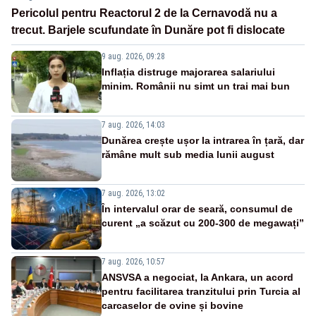
Pericolul pentru Reactorul 2 de la Cernavodă nu a
trecut. Barjele scufundate în Dunăre pot fi dislocate
9 aug. 2026, 09:28
Inflația distruge majorarea salariului
minim. Românii nu simt un trai mai bun
7 aug. 2026, 14:03
Dunărea crește ușor la intrarea în țară, dar
rămâne mult sub media lunii august
7 aug. 2026, 13:02
În intervalul orar de seară, consumul de
curent „a scăzut cu 200-300 de megawați”
7 aug. 2026, 10:57
ANSVSA a negociat, la Ankara, un acord
pentru facilitarea tranzitului prin Turcia al
carcaselor de ovine și bovine