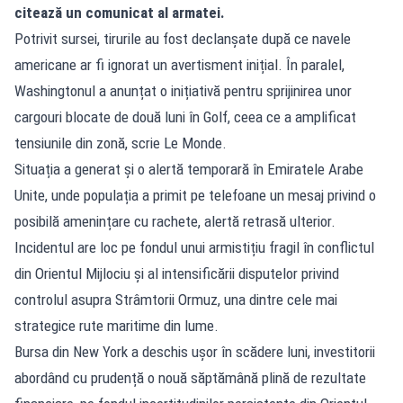
citează un comunicat al armatei.
Potrivit sursei, tirurile au fost declanșate după ce navele
americane ar fi ignorat un avertisment inițial. În paralel,
Washingtonul a anunțat o inițiativă pentru sprijinirea unor
cargouri blocate de două luni în Golf, ceea ce a amplificat
tensiunile din zonă, scrie Le Monde.
Situația a generat și o alertă temporară în Emiratele Arabe
Unite, unde populația a primit pe telefoane un mesaj privind o
posibilă amenințare cu rachete, alertă retrasă ulterior.
Incidentul are loc pe fondul unui armistițiu fragil în conflictul
din Orientul Mijlociu și al intensificării disputelor privind
controlul asupra Strâmtorii Ormuz, una dintre cele mai
strategice rute maritime din lume.
Bursa din New York a deschis ușor în scădere luni, investitorii
abordând cu prudență o nouă săptămână plină de rezultate