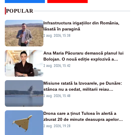
POPULAR
Infrastructura irigațiilor din România,
lăsată în paragină
2 aug. 2026, 15:38
Ana Maria Păcuraru demască planul lui
Bolojan. O nouă ediție explozivă a
emisiunii „Miza Zilei” la Realitatea PLUS
2 aug. 2026, 15:42
Misiune ratată la Izvoarele, pe Dunăre:
stânca nu a cedat, militarii reiau
detonările luni – VIDEO
2 aug. 2026, 15:48
Drona care a ținut Tulcea în alertă a
zburat 20 de minute deasupra apelor
României. Au fost ridicate două F-16
2 aug. 2026, 19:28