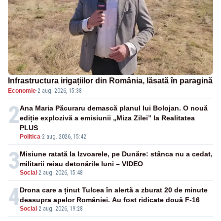
Infrastructura irigațiilor din România, lăsată în paragină
Economie
·
2 aug. 2026, 15:38
2
Ana Maria Păcuraru demască planul lui Bolojan. O nouă
ediție explozivă a emisiunii „Miza Zilei” la Realitatea
PLUS
Politica
-
2 aug. 2026, 15:42
3
Misiune ratată la Izvoarele, pe Dunăre: stânca nu a cedat,
militarii reiau detonările luni – VIDEO
Social
-
2 aug. 2026, 15:48
4
Drona care a ținut Tulcea în alertă a zburat 20 de minute
deasupra apelor României. Au fost ridicate două F-16
Social
-
2 aug. 2026, 19:28