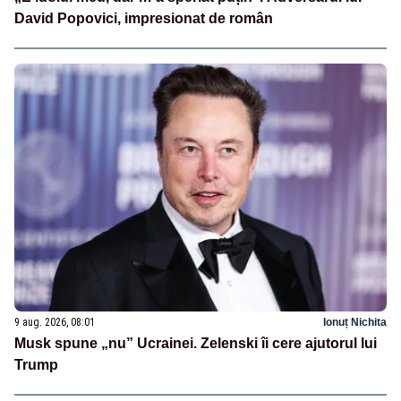
David Popovici, impresionat de român
9 aug. 2026, 08:01
Ionuț Nichita
Musk spune „nu” Ucrainei. Zelenski îi cere ajutorul lui
Trump