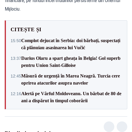
financiare, pe fondul incertitudinilor persistente din Orientul
Mijlociu.
CITEȘTE ȘI
Complot dejucat în Serbia: doi bărbați, suspectați
15:50
că plănuiau asasinarea lui Vučić
Darius Olaru a spart gheața în Belgia! Gol superb
13:37
pentru Union Saint-Gilloise
Măsură de urgență în Marea Neagră. Turcia cere
12:45
oprirea atacurilor asupra navelor
Alertă pe Vârful Moldoveanu. Un bărbat de 80 de
12:16
ani a dispărut în timpul coborârii