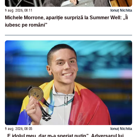
9 aug. 2026, 08:11
Ionuț Nichita
Michele Morrone, apariție surpriză la Summer Well: „Îi
iubesc pe români”
9 aug. 2026, 08:05
Ionuț Nichita
„E idolul meu, dar m-a speriat puțin”. Adversarul lui