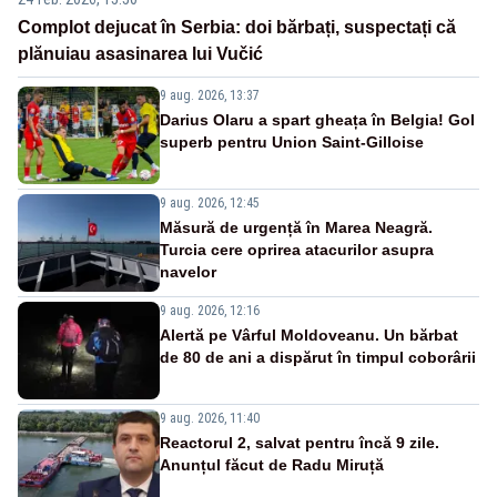
Complot dejucat în Serbia: doi bărbați, suspectați că
plănuiau asasinarea lui Vučić
9 aug. 2026, 13:37
Darius Olaru a spart gheața în Belgia! Gol
superb pentru Union Saint-Gilloise
9 aug. 2026, 12:45
Măsură de urgență în Marea Neagră.
Turcia cere oprirea atacurilor asupra
navelor
9 aug. 2026, 12:16
Alertă pe Vârful Moldoveanu. Un bărbat
de 80 de ani a dispărut în timpul coborârii
9 aug. 2026, 11:40
Reactorul 2, salvat pentru încă 9 zile.
Anunțul făcut de Radu Miruță