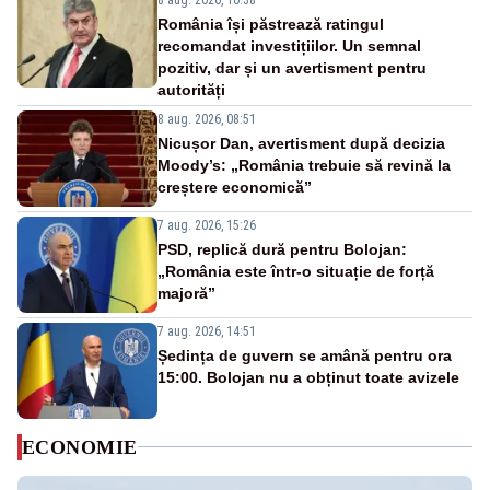
România își păstrează ratingul
recomandat investițiilor. Un semnal
pozitiv, dar și un avertisment pentru
autorități
8 aug. 2026, 08:51
Nicușor Dan, avertisment după decizia
Moody’s: „România trebuie să revină la
creștere economică”
7 aug. 2026, 15:26
PSD, replică dură pentru Bolojan:
„România este într-o situație de forță
majoră”
7 aug. 2026, 14:51
Ședința de guvern se amână pentru ora
15:00. Bolojan nu a obținut toate avizele
ECONOMIE