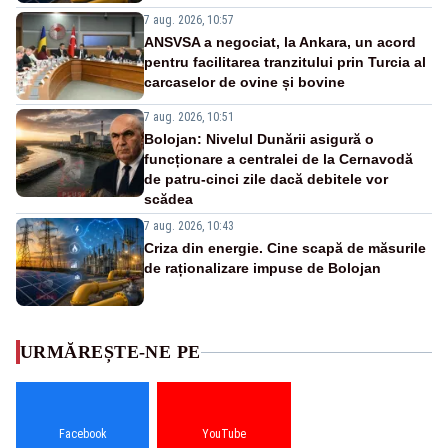
7 aug. 2026, 10:57
ANSVSA a negociat, la Ankara, un acord
pentru facilitarea tranzitului prin Turcia al
carcaselor de ovine și bovine
7 aug. 2026, 10:51
Bolojan: Nivelul Dunării asigură o
funcționare a centralei de la Cernavodă
de patru-cinci zile dacă debitele vor
scădea
7 aug. 2026, 10:43
Criza din energie. Cine scapă de măsurile
de raționalizare impuse de Bolojan
URMĂREȘTE-NE PE
Facebook
YouTube