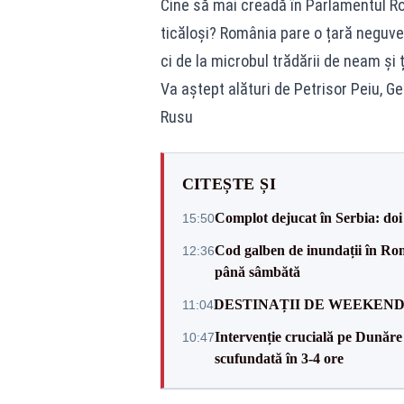
Cine să mai creadă în Parlamentul Rom
ticăloși? România pare o țară neguver
ci de la microbul trădării de neam și 
Va aștept alături de Petrisor Peiu, G
Rusu
CITEȘTE ȘI
Complot dejucat în Serbia: doi 
15:50
Cod galben de inundații în Româ
12:36
până sâmbătă
DESTINAȚII DE WEEKEND: sfâr
11:04
Intervenție crucială pe Dunăr
10:47
scufundată în 3-4 ore