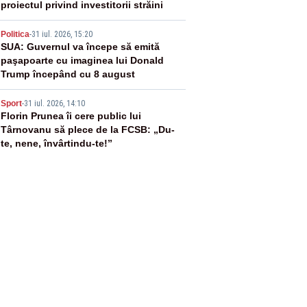
proiectul privind investitorii străini
4
Politica
-
31 iul. 2026, 15:20
SUA: Guvernul va începe să emită
paşapoarte cu imaginea lui Donald
Trump începând cu 8 august
5
Sport
-
31 iul. 2026, 14:10
Florin Prunea îi cere public lui
Târnovanu să plece de la FCSB: „Du-
te, nene, învârtindu-te!”