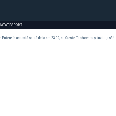
NATATE
SPORT
e Putere în această seară de la ora 23:00, cu Oreste Teodorescu și invitații săi!