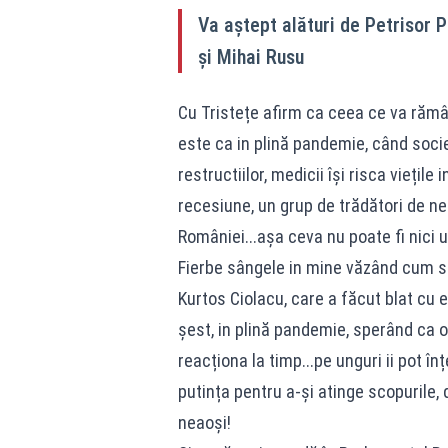
Va aștept alături de Petrisor 
și Mihai Rusu
Cu Tristețe afirm ca ceea ce va rămân
este ca in plină pandemie, când socie
restructiilor, medicii își risca viețil
recesiune, un grup de trădători de ne
României...așa ceva nu poate fi nici uit
Fierbe sângele in mine văzând cum sun
Kurtos Ciolacu, care a făcut blat cu 
șest, in plină pandemie, sperând ca o
reacționa la timp...pe unguri ii pot înț
putința pentru a-și atinge scopurile, 
neaoși!