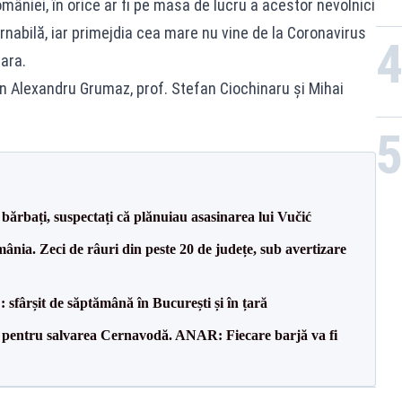
âniei, în orice ar fi pe masa de lucru a acestor nevolnici
nabilă, iar primejdia cea mare nu vine de la Coronavirus
țara.
en Alexandru Grumaz, prof. Stefan Ciochinaru și Mihai
bărbați, suspectați că plănuiau asasinarea lui Vučić
nia. Zeci de râuri din peste 20 de județe, sub avertizare
șit de săptămână în București și în țară
e pentru salvarea Cernavodă. ANAR: Fiecare barjă va fi