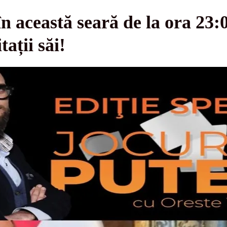
în această seară de la ora 23:
tații săi!