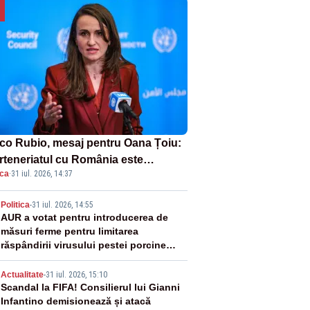
co Rubio, mesaj pentru Oana Țoiu:
rteneriatul cu România este
ica
·
31 iul. 2026, 14:37
rnic și prețuit”
2
Politica
-
31 iul. 2026, 14:55
AUR a votat pentru introducerea de
măsuri ferme pentru limitarea
răspândirii virusului pestei porcine
africane
3
Actualitate
-
31 iul. 2026, 15:10
Scandal la FIFA! Consilierul lui Gianni
Infantino demisionează și atacă