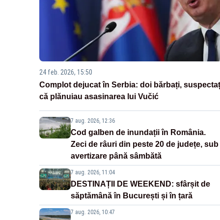
24 feb. 2026, 15:50
Complot dejucat în Serbia: doi bărbați, suspectaț
că plănuiau asasinarea lui Vučić
7 aug. 2026, 12:36
Cod galben de inundații în România.
Zeci de râuri din peste 20 de județe, sub
avertizare până sâmbătă
7 aug. 2026, 11:04
DESTINAȚII DE WEEKEND: sfârșit de
săptămână în București și în țară
7 aug. 2026, 10:47