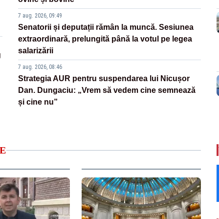
7 aug. 2026, 09:49
Senatorii și deputații rămân la muncă. Sesiunea
extraordinară, prelungită până la votul pe legea
salarizării
g
7 aug. 2026, 08:46
Strategia AUR pentru suspendarea lui Nicușor
Dan. Dungaciu: „Vrem să vedem cine semnează
și cine nu”
E