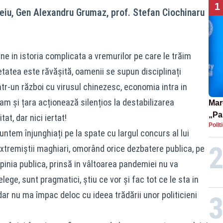
1
Peiu, Gen Alexandru Grumaz, prof. Stefan Ciochinaru
e in istoria complicata a vremurilor pe care le trăim
tatea este răvășită, oamenii se supun disciplinați
e intr-un război cu virusul chinezesc, economia intra in
am și țara acționează silențios la destabilizarea
Mar
„Pa
at, dar nici iertat!
Polit
pute
tem înjunghiați pe la spate cu largul concurs al lui
extremiștii maghiari, omorând orice dezbatere publica, pe
pinia publica, prinsă in vâltoarea pandemiei nu va
elege, sunt pragmatici, știu ce vor și fac tot ce le sta in
dar nu ma împac deloc cu ideea trădării unor politicieni