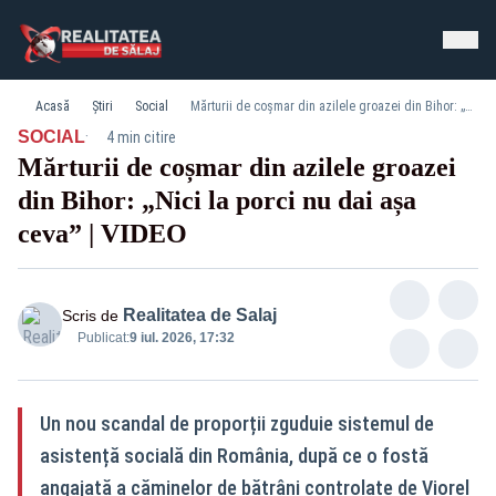
Acasă
Știri
Social
Mărturii de coșmar din azilele groazei din Bihor: „Nici la porci nu dai așa ceva” | VIDEO
·
SOCIAL
4 min citire
Mărturii de coșmar din azilele groazei
din Bihor: „Nici la porci nu dai așa
ceva” | VIDEO
Realitatea de Salaj
Scris de
Publicat:
9 iul. 2026, 17:32
Un nou scandal de proporții zguduie sistemul de
asistență socială din România, după ce o fostă
angajată a căminelor de bătrâni controlate de Viorel