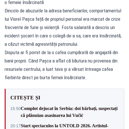
o femeie însărcinată
Dincolo de abuzurile la adresa beneficiarilor, comportamentul
lui Viorel Pașca față de propriul personal era marcat de crize
frecvente de furie și violență. Fosta salariată a descris un
incident șocant în care o colegă de-a sa, care era însărcinată,
a căzut victimă agresivității patronului.
Disputa ar fi pornit de la o cafea cumpărată de angajată din
banii proprii. Când Pașca a aflat că băutura nu provenea din
resursele centrului, a luat tava și a vărsat întreaga cafea
fierbinte direct pe burta femeii însărcinate.
CITEȘTE ȘI
Complot dejucat în Serbia: doi bărbați, suspectați
15:50
că plănuiau asasinarea lui Vučić
Start spectaculos la UNTOLD 2026. Artistul-
20:17