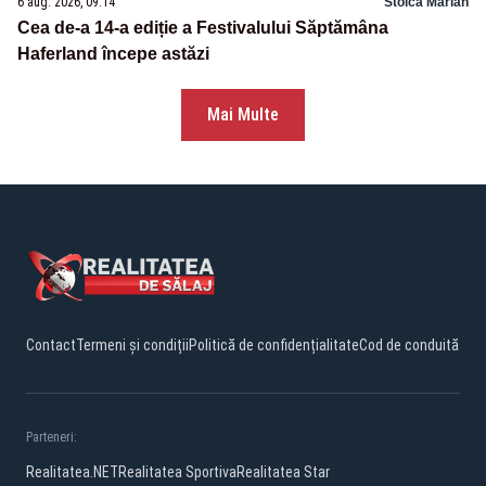
6 aug. 2026, 09:14
Stoica Marian
Cea de-a 14-a ediție a Festivalului Săptămâna
Haferland începe astăzi
Mai Multe
Contact
Termeni și condiții
Politică de confidențialitate
Cod de conduită
Parteneri:
Realitatea.NET
Realitatea Sportiva
Realitatea Star