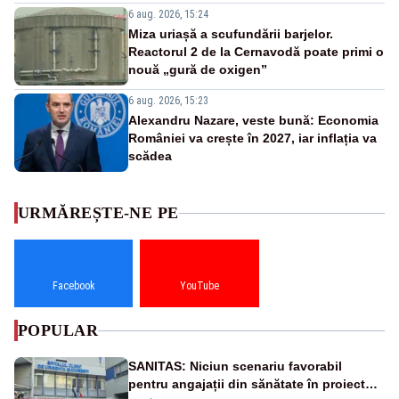
6 aug. 2026, 15:24
Miza uriașă a scufundării barjelor.
Reactorul 2 de la Cernavodă poate primi o
nouă „gură de oxigen”
6 aug. 2026, 15:23
Alexandru Nazare, veste bună: Economia
României va crește în 2027, iar inflația va
scădea
URMĂREȘTE-NE PE
Facebook
YouTube
POPULAR
SANITAS: Niciun scenariu favorabil
pentru angajații din sănătate în proiectul