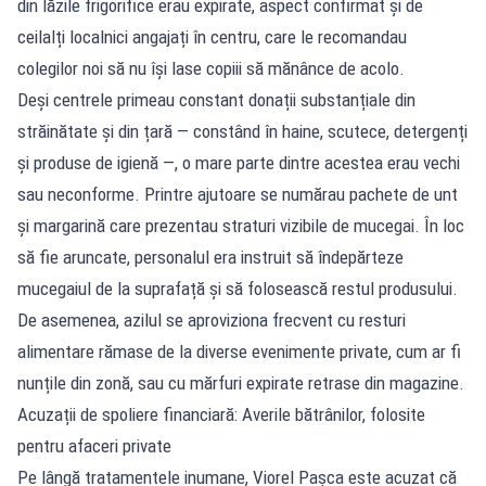
din lăzile frigorifice erau expirate, aspect confirmat și de
ceilalți localnici angajați în centru, care le recomandau
colegilor noi să nu își lase copiii să mănânce de acolo.
Deși centrele primeau constant donații substanțiale din
străinătate și din țară — constând în haine, scutece, detergenți
și produse de igienă —, o mare parte dintre acestea erau vechi
sau neconforme. Printre ajutoare se numărau pachete de unt
și margarină care prezentau straturi vizibile de mucegai. În loc
să fie aruncate, personalul era instruit să îndepărteze
mucegaiul de la suprafață și să folosească restul produsului.
De asemenea, azilul se aproviziona frecvent cu resturi
alimentare rămase de la diverse evenimente private, cum ar fi
nunțile din zonă, sau cu mărfuri expirate retrase din magazine.
Acuzații de spoliere financiară: Averile bătrânilor, folosite
pentru afaceri private
Pe lângă tratamentele inumane, Viorel Pașca este acuzat că