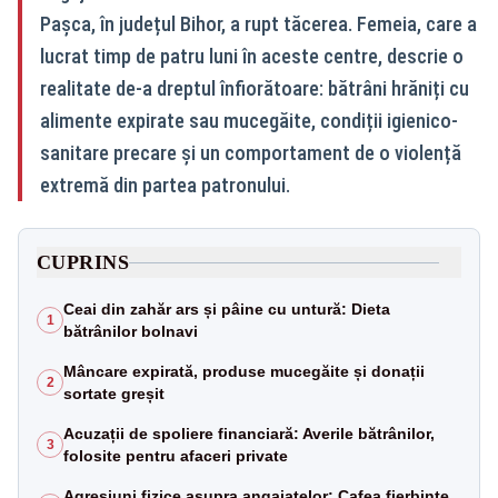
Pașca, în județul Bihor, a rupt tăcerea. Femeia, care a
lucrat timp de patru luni în aceste centre, descrie o
realitate de-a dreptul înfiorătoare: bătrâni hrăniți cu
alimente expirate sau mucegăite, condiții igienico-
sanitare precare și un comportament de o violență
extremă din partea patronului.
CUPRINS
Ceai din zahăr ars și pâine cu untură: Dieta
1
bătrânilor bolnavi
Mâncare expirată, produse mucegăite și donații
2
sortate greșit
Acuzații de spoliere financiară: Averile bătrânilor,
3
folosite pentru afaceri private
Agresiuni fizice asupra angajatelor: Cafea fierbinte