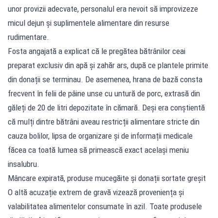
unor provizii adecvate, personalul era nevoit să improvizeze
micul dejun și suplimentele alimentare din resurse
rudimentare.
Fosta angajată a explicat că le pregătea bătrânilor ceai
preparat exclusiv din apă și zahăr ars, după ce plantele primite
din donații se terminau. De asemenea, hrana de bază consta
frecvent în felii de pâine unse cu untură de porc, extrasă din
găleți de 20 de litri depozitate în cămară. Deși era conștientă
că mulți dintre bătrâni aveau restricții alimentare stricte din
cauza bolilor, lipsa de organizare și de informații medicale
făcea ca toată lumea să primească exact același meniu
insalubru.
Mâncare expirată, produse mucegăite și donații sortate greșit
O altă acuzație extrem de gravă vizează proveniența și
valabilitatea alimentelor consumate în azil. Toate produsele