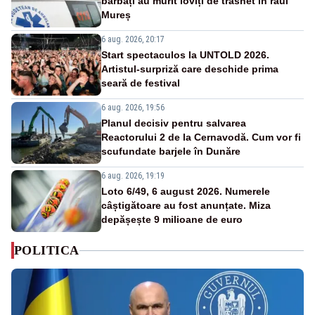
bărbați au murit loviți de trăsnet în râul
Mureș
6 aug. 2026, 20:17
Start spectaculos la UNTOLD 2026.
Artistul-surpriză care deschide prima
seară de festival
6 aug. 2026, 19:56
Planul decisiv pentru salvarea
Reactorului 2 de la Cernavodă. Cum vor fi
scufundate barjele în Dunăre
6 aug. 2026, 19:19
Loto 6/49, 6 august 2026. Numerele
câștigătoare au fost anunțate. Miza
depășește 9 milioane de euro
POLITICA