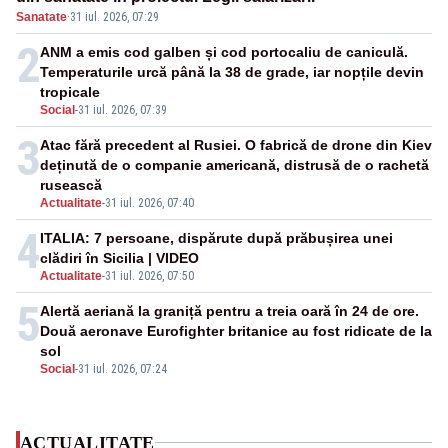
Sanatate
·
31 iul. 2026, 07:29
2
ANM a emis cod galben și cod portocaliu de caniculă.
Temperaturile urcă până la 38 de grade, iar nopțile devin
tropicale
Social
-
31 iul. 2026, 07:39
3
Atac fără precedent al Rusiei. O fabrică de drone din Kiev
deținută de o companie americană, distrusă de o rachetă
rusească
Actualitate
-
31 iul. 2026, 07:40
4
ITALIA: 7 persoane, dispărute după prăbușirea unei
clădiri în Sicilia | VIDEO
Actualitate
-
31 iul. 2026, 07:50
5
Alertă aeriană la graniță pentru a treia oară în 24 de ore.
Două aeronave Eurofighter britanice au fost ridicate de la
sol
Social
-
31 iul. 2026, 07:24
ACTUALITATE