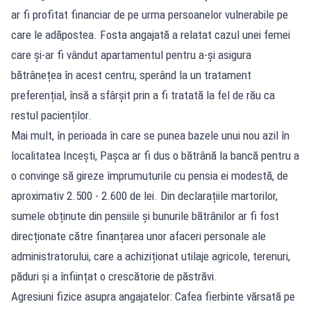
ar fi profitat financiar de pe urma persoanelor vulnerabile pe
care le adăpostea. Fosta angajată a relatat cazul unei femei
care și-ar fi vândut apartamentul pentru a-și asigura
bătrânețea în acest centru, sperând la un tratament
preferențial, însă a sfârșit prin a fi tratată la fel de rău ca
restul pacienților.
Mai mult, în perioada în care se punea bazele unui nou azil în
localitatea Incești, Pașca ar fi dus o bătrână la bancă pentru a
o convinge să gireze împrumuturile cu pensia ei modestă, de
aproximativ 2.500 - 2.600 de lei. Din declarațiile martorilor,
sumele obținute din pensiile și bunurile bătrânilor ar fi fost
direcționate către finanțarea unor afaceri personale ale
administratorului, care a achiziționat utilaje agricole, terenuri,
păduri și a înființat o crescătorie de păstrăvi.
Agresiuni fizice asupra angajatelor: Cafea fierbinte vărsată pe