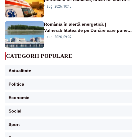
duminică. Temperaturile urcă spre 40°C
1 aug. 2026, 10:15
România în alertă energetică |
Vulnerabilitatea de pe Dunăre care pune
în pericol Centrala Cernavodă era
1 aug. 2026, 09:32
cunoscută de pe vremea lui Ceaușescu
CATEGORII POPULARE
Actualitate
Politica
Economie
Social
Sport