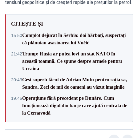
tensiuni geopolitice și de creșteri rapide ale prețurilor la petrol.
CITEȘTE ȘI
Complot dejucat în Serbia: doi bărbați, suspectați
15:50
că plănuiau asasinarea lui Vučić
Trump: Rusia ar putea lovi un stat NATO în
21:42
această toamnă. Ce spune despre armele pentru
Ucraina
Gest superb făcut de Adrian Mutu pentru soția sa,
20:43
Sandra. Zeci de mii de oameni au văzut imaginile
Operațiune fără precedent pe Dunăre. Cum
19:45
funcționează digul din barje care ajută centrala de
la Cernavodă