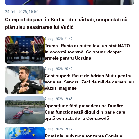
24 feb. 2026, 15:50
Complot dejucat în Serbia: doi bărbați, suspectați că
plănuiau asasinarea lui Vučić
7 aug. 2026, 21:42
Trump: Rusia ar putea lovi un stat NATO
în această toamnă. Ce spune despre
armele pentru Ucraina
7 aug. 2026, 20:43
Gest superb făcut de Adrian Mutu pentru
soția sa, Sandra. Zeci de mii de oameni au
văzut imaginile
7 aug. 2026, 19:45
Operațiune fără precedent pe Dunăre.
Cum funcționează digul din barje care
ajută centrala de la Cernavodă
7 aug. 2026, 19:17
România, sub monitorizarea Comisiei