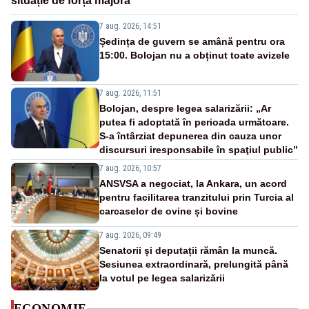
situație de forță majoră”
7 aug. 2026, 14:51
Ședința de guvern se amână pentru ora
15:00. Bolojan nu a obținut toate avizele
7 aug. 2026, 11:51
Bolojan, despre legea salarizării: „Ar
putea fi adoptată în perioada următoare.
S-a întârziat depunerea din cauza unor
discursuri iresponsabile în spaţiul public”
7 aug. 2026, 10:57
ANSVSA a negociat, la Ankara, un acord
pentru facilitarea tranzitului prin Turcia al
carcaselor de ovine și bovine
7 aug. 2026, 09:49
Senatorii și deputații rămân la muncă.
Sesiunea extraordinară, prelungită până
la votul pe legea salarizării
ECONOMIE