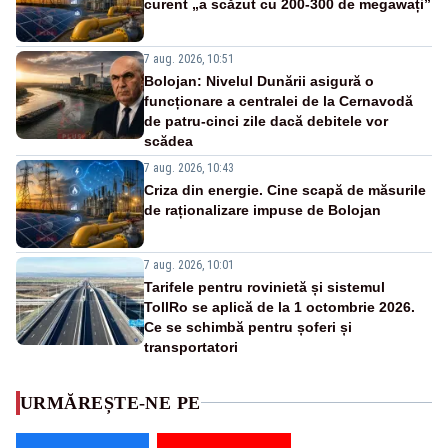
curent „a scăzut cu 200-300 de megawați”
7 aug. 2026, 10:51
Bolojan: Nivelul Dunării asigură o
funcționare a centralei de la Cernavodă
de patru-cinci zile dacă debitele vor
scădea
7 aug. 2026, 10:43
Criza din energie. Cine scapă de măsurile
de raționalizare impuse de Bolojan
7 aug. 2026, 10:01
Tarifele pentru rovinietă și sistemul
TollRo se aplică de la 1 octombrie 2026.
Ce se schimbă pentru șoferi și
transportatori
URMĂREȘTE-NE PE