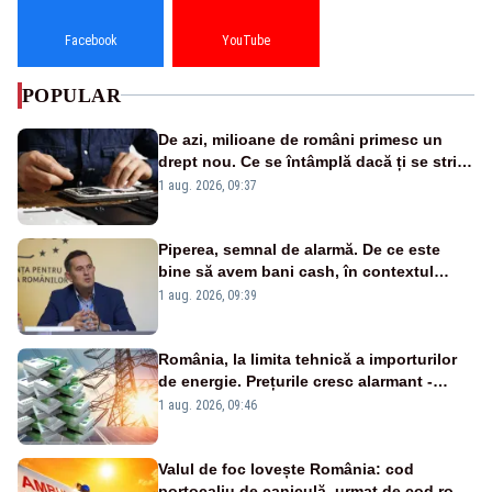
Facebook
YouTube
POPULAR
De azi, milioane de români primesc un
drept nou. Ce se întâmplă dacă ți se strică
un produs
1 aug. 2026, 09:37
Piperea, semnal de alarmă. De ce este
bine să avem bani cash, în contextul
alertei energetice?
1 aug. 2026, 09:39
România, la limita tehnică a importurilor
de energie. Prețurile cresc alarmant -
Analiză Realitatea Plus
1 aug. 2026, 09:46
Valul de foc lovește România: cod
portocaliu de caniculă, urmat de cod roșu