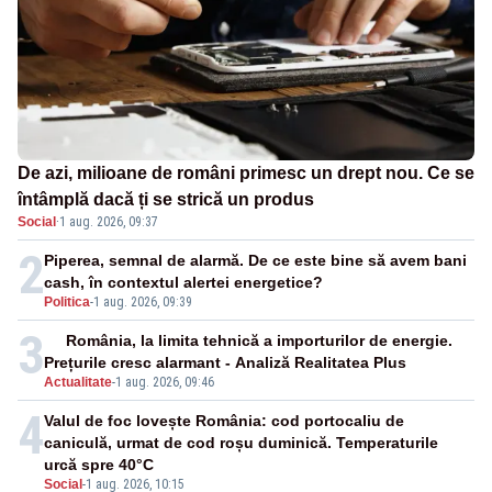
De azi, milioane de români primesc un drept nou. Ce se
întâmplă dacă ți se strică un produs
Social
·
1 aug. 2026, 09:37
2
Piperea, semnal de alarmă. De ce este bine să avem bani
cash, în contextul alertei energetice?
Politica
-
1 aug. 2026, 09:39
3
România, la limita tehnică a importurilor de energie.
Prețurile cresc alarmant - Analiză Realitatea Plus
Actualitate
-
1 aug. 2026, 09:46
4
Valul de foc lovește România: cod portocaliu de
caniculă, urmat de cod roșu duminică. Temperaturile
urcă spre 40°C
Social
-
1 aug. 2026, 10:15