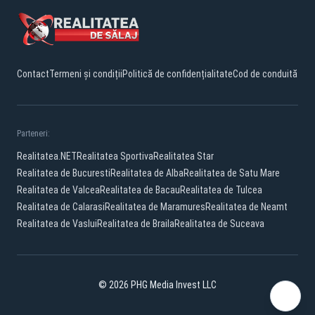
Contact
Termeni și condiții
Politică de confidențialitate
Cod de conduită
Parteneri:
Realitatea.NET
Realitatea Sportiva
Realitatea Star
Realitatea de Bucuresti
Realitatea de Alba
Realitatea de Satu Mare
Realitatea de Valcea
Realitatea de Bacau
Realitatea de Tulcea
Realitatea de Calarasi
Realitatea de Maramures
Realitatea de Neamt
Realitatea de Vaslui
Realitatea de Braila
Realitatea de Suceava
© 2026 PHG Media Invest LLC
Facebook
YouTube