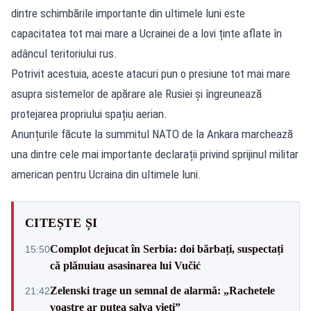
dintre schimbările importante din ultimele luni este
capacitatea tot mai mare a Ucrainei de a lovi ținte aflate în
adâncul teritoriului rus.
Potrivit acestuia, aceste atacuri pun o presiune tot mai mare
asupra sistemelor de apărare ale Rusiei și îngreunează
protejarea propriului spațiu aerian.
Anunțurile făcute la summitul NATO de la Ankara marchează
una dintre cele mai importante declarații privind sprijinul militar
american pentru Ucraina din ultimele luni.
CITEȘTE ȘI
Complot dejucat în Serbia: doi bărbați, suspectați
15:50
că plănuiau asasinarea lui Vučić
Zelenski trage un semnal de alarmă: „Rachetele
21:42
voastre ar putea salva vieți”