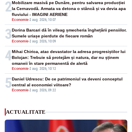
2
Mobilizare masivă pe Dunăre, pentru salvarea producției
la Cernavodă. Armata va detona o stâncă și va devia apa
fluviului - IMAGINI AERIENE
Economie
-
2 aug. 2026, 10:07
3
Dorina Barcari dă în vileag șmecheria înghețării pensiilor.
Sumele uriașe pierdute de fiecare român
Economie
-
2 aug. 2026, 10:09
4
Mihai Chirica, atac devastator la adresa progresiștilor lui
Bolojan: Trebuie să protejăm și natura, dar nu șținem
omaneii în stare permanentă de alertă
Economie
-
2 aug. 2026, 10:12
5
Daniel Udrescu: De ce patrimoniul va deveni conceptul
central al economiei viitoare?
Economie
-
2 aug. 2026, 09:22
ACTUALITATE