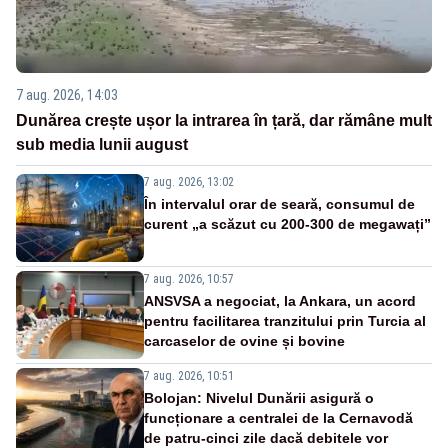
7 aug. 2026, 14:03
Dunărea crește ușor la intrarea în țară, dar rămâne mult
sub media lunii august
7 aug. 2026, 13:02
În intervalul orar de seară, consumul de
curent „a scăzut cu 200-300 de megawați”
7 aug. 2026, 10:57
ANSVSA a negociat, la Ankara, un acord
pentru facilitarea tranzitului prin Turcia al
carcaselor de ovine și bovine
7 aug. 2026, 10:51
Bolojan: Nivelul Dunării asigură o
funcționare a centralei de la Cernavodă
de patru-cinci zile dacă debitele vor