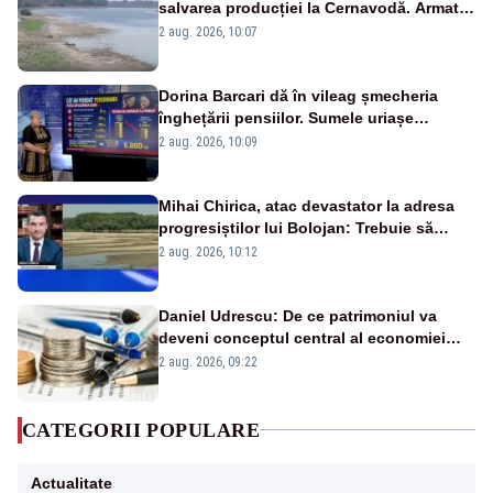
salvarea producției la Cernavodă. Armata
va detona o stâncă și va devia apa
2 aug. 2026, 10:07
fluviului - IMAGINI AERIENE
Dorina Barcari dă în vileag șmecheria
înghețării pensiilor. Sumele uriașe
pierdute de fiecare român
2 aug. 2026, 10:09
Mihai Chirica, atac devastator la adresa
progresiștilor lui Bolojan: Trebuie să
protejăm și natura, dar nu șținem omaneii
2 aug. 2026, 10:12
în stare permanentă de alertă
Daniel Udrescu: De ce patrimoniul va
deveni conceptul central al economiei
viitoare?
2 aug. 2026, 09:22
CATEGORII POPULARE
Actualitate