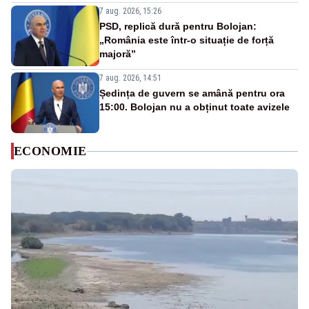
7 aug. 2026, 15:26
PSD, replică dură pentru Bolojan:
„România este într-o situație de forță
majoră”
7 aug. 2026, 14:51
Ședința de guvern se amână pentru ora
15:00. Bolojan nu a obținut toate avizele
ECONOMIE