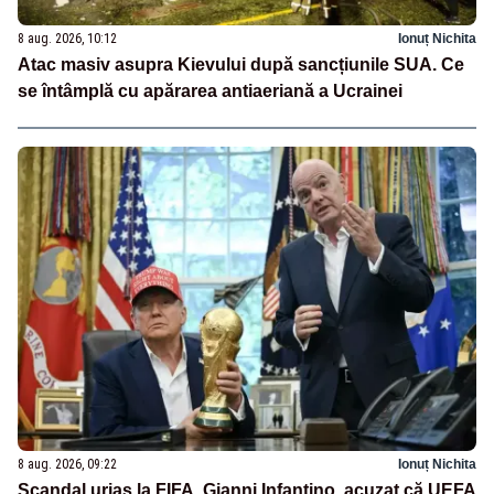
8 aug. 2026, 10:12
Ionuț Nichita
Atac masiv asupra Kievului după sancțiunile SUA. Ce
se întâmplă cu apărarea antiaeriană a Ucrainei
8 aug. 2026, 09:22
Ionuț Nichita
Scandal uriaș la FIFA. Gianni Infantino, acuzat că UEFA