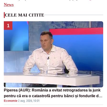
News
CELE MAI CITITE
1
Piperea (AUR): România a evitat retrogradarea la junk
pentru că era o catastrofă pentru bănci și fondurile de
Economie
·
2 aug. 2026, 10:01
pensii