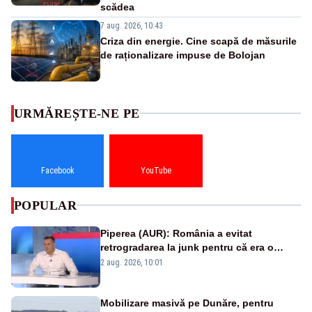
scădea
7 aug. 2026, 10:43
Criza din energie. Cine scapă de măsurile
de raționalizare impuse de Bolojan
URMĂREȘTE-NE PE
Facebook
YouTube
POPULAR
Piperea (AUR): România a evitat
retrogradarea la junk pentru că era o
catastrofă pentru bănci și fondurile de
2 aug. 2026, 10:01
pensii
Mobilizare masivă pe Dunăre, pentru