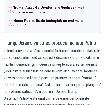
Trump: Atacurile Ucrainei din Rusia schimbă
2
dinamica războiului
Marco Rubio: Rusia întâmpină tot mai multe
3
dificultăți
Trump: Ucraina va putea produce rachete Patriot
Liderul american a făcut anunțul în timpul discuțiilor bilaterale
cu Zelenski, afirmând că această decizie va oferi Kievului mai
multă independență în ceea ce privește apărarea antiaeriană.
„Unul dintre subiectele pe care le vom discuta este faptul că
vă vom acorda o licență pentru a produce rachete Patriot. E
destul de mișto, nu-i așa? Astfel, nu se va mai putea plânge că
nu îi oferim suficient”, a declarat Donald Trump.
Sistemul Patriot este unul dintre cele mai performante
sisteme de apărare antiaeriană din lume, fiind capabil să