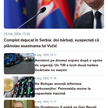
24 feb. 2026, 15:50
Complot dejucat în Serbia: doi bărbați, suspectați că
plănuiau asasinarea lui Vučić
6 aug. 2026, 18:11
Accident pe drumul expres după o oprire
de urgență. Un TIR a lovit două trailere
încărcate cu mașini
6 aug. 2026, 17:38
Ilie Bolojan anunță ieftinirea
carburanților: Petromidia revine la
capacitate maximă
6 aug. 2026, 17:17
Ilie Dumitrescu îl apără pe Gigi Becali: