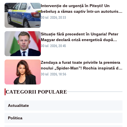
Intervenție de urgență în Pitești! Un
bebeluș a rămas captiv într-un autoturism
din cauza unei defecțiuni
30 iul. 2026, 20:33
Situație fără precedent în Ungaria! Peter
Magyar declară criză energetică după
oprirea centralei de la Paks
30 iul. 2026, 20:45
Zendaya a furat toate privirile la premiera
noului „Spider-Man”! Rochia inspirată de
pânza de păianjen a făcut senzație
30 iul. 2026, 18:56
CATEGORII POPULARE
Actualitate
Politica