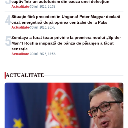
captiv într-un autoturism din cauza unei defecțiuni
Actualitate
-
30 iul. 2026, 20:33
4
Situație fără precedent în Ungaria! Peter Magyar declară
criză energetică după oprirea centralei de la Paks
Actualitate
-
30 iul. 2026, 20:45
5
Zendaya a furat toate privirile la premiera noului „Spider-
Man”! Rochia inspirată de pânza de păianjen a făcut
senzație
Actualitate
-
30 iul. 2026, 18:56
ACTUALITATE