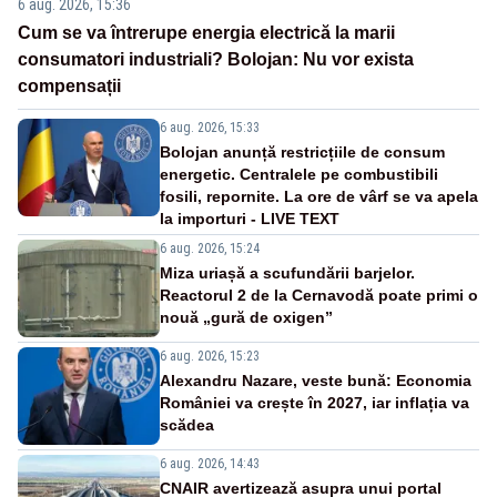
6 aug. 2026, 15:36
Cum se va întrerupe energia electrică la marii
consumatori industriali? Bolojan: Nu vor exista
compensații
6 aug. 2026, 15:33
Bolojan anunță restricțiile de consum
energetic. Centralele pe combustibili
fosili, repornite. La ore de vârf se va apela
la importuri - LIVE TEXT
6 aug. 2026, 15:24
Miza uriașă a scufundării barjelor.
Reactorul 2 de la Cernavodă poate primi o
nouă „gură de oxigen”
6 aug. 2026, 15:23
Alexandru Nazare, veste bună: Economia
României va crește în 2027, iar inflația va
scădea
6 aug. 2026, 14:43
CNAIR avertizează asupra unui portal