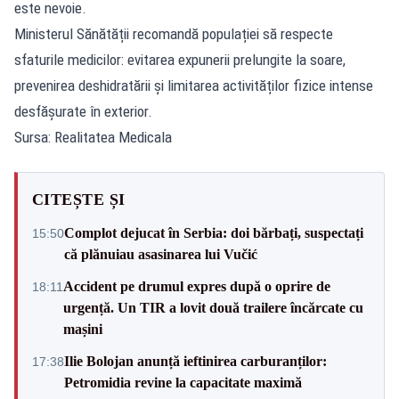
este nevoie.
Ministerul Sănătății recomandă populației să respecte
sfaturile medicilor: evitarea expunerii prelungite la soare,
prevenirea deshidratării și limitarea activităților fizice intense
desfășurate în exterior.
Sursa: Realitatea Medicala
CITEȘTE ȘI
Complot dejucat în Serbia: doi bărbați, suspectați
15:50
că plănuiau asasinarea lui Vučić
Accident pe drumul expres după o oprire de
18:11
urgență. Un TIR a lovit două trailere încărcate cu
mașini
Ilie Bolojan anunță ieftinirea carburanților:
17:38
Petromidia revine la capacitate maximă