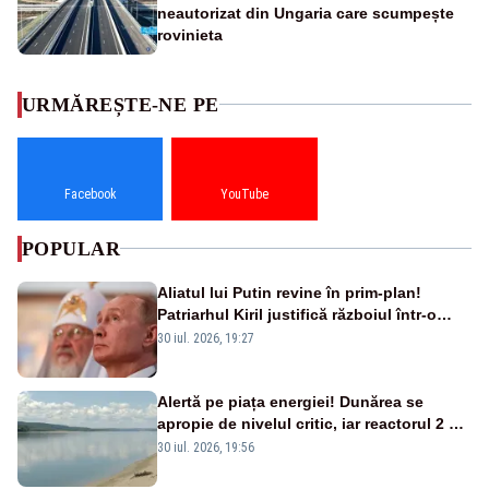
neautorizat din Ungaria care scumpește
rovinieta
URMĂREȘTE-NE PE
Facebook
YouTube
POPULAR
Aliatul lui Putin revine în prim-plan!
Patriarhul Kiril justifică războiul într-o
nouă carte
30 iul. 2026, 19:27
Alertă pe piața energiei! Dunărea se
apropie de nivelul critic, iar reactorul 2 de
la Cernavodă ar putea fi oprit
30 iul. 2026, 19:56