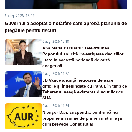
6 aug. 2026, 15:39
Guvernul a adoptat o hotărâre care aprobă planurile de
pregătire pentru riscuri
6 aug. 2026, 15:18
Ana Maria Păcuraru: Televiziunea
Poporului solicită investigarea deciziilor
luate în această perioadă de criză
enegetică
6 aug. 2026, 11:27
JD Vance anunță negocieri de pace
dificile și îndelungate cu Iranul, în timp ce
Teheranul neagă existența discuțiilor cu
SUA
6 aug. 2026, 11:24
Nicușor Dan, suspendat pentru că nu
propune un nume de prim-ministru, așa
cum prevede Constituția!