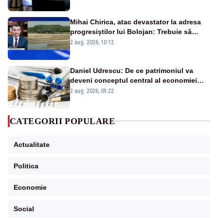
Mihai Chirica, atac devastator la adresa
progresiștilor lui Bolojan: Trebuie să
protejăm și natura, dar nu șținem omaneii
2 aug. 2026, 10:12
în stare permanentă de alertă
Daniel Udrescu: De ce patrimoniul va
deveni conceptul central al economiei
viitoare?
2 aug. 2026, 09:22
CATEGORII POPULARE
Actualitate
Politica
Economie
Social