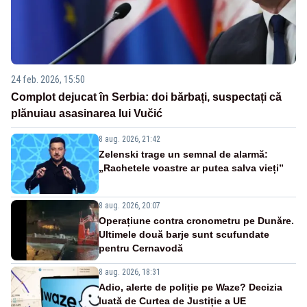
24 feb. 2026, 15:50
Complot dejucat în Serbia: doi bărbați, suspectați că
plănuiau asasinarea lui Vučić
8 aug. 2026, 21:42
Zelenski trage un semnal de alarmă:
„Rachetele voastre ar putea salva vieți”
8 aug. 2026, 20:07
Operațiune contra cronometru pe Dunăre.
Ultimele două barje sunt scufundate
pentru Cernavodă
8 aug. 2026, 18:31
Adio, alerte de poliție pe Waze? Decizia
luată de Curtea de Justiție a UE