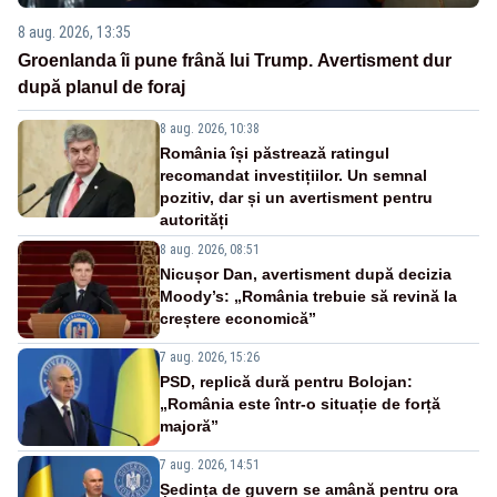
8 aug. 2026, 13:35
Groenlanda îi pune frână lui Trump. Avertisment dur
după planul de foraj
8 aug. 2026, 10:38
România își păstrează ratingul
recomandat investițiilor. Un semnal
pozitiv, dar și un avertisment pentru
autorități
8 aug. 2026, 08:51
Nicușor Dan, avertisment după decizia
Moody’s: „România trebuie să revină la
creștere economică”
7 aug. 2026, 15:26
PSD, replică dură pentru Bolojan:
„România este într-o situație de forță
majoră”
7 aug. 2026, 14:51
Ședința de guvern se amână pentru ora