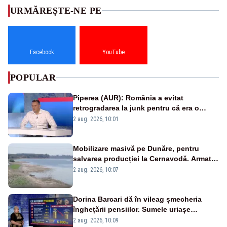
URMĂREȘTE-NE PE
Facebook
YouTube
POPULAR
Piperea (AUR): România a evitat
retrogradarea la junk pentru că era o
catastrofă pentru bănci și fondurile de
2 aug. 2026, 10:01
pensii
Mobilizare masivă pe Dunăre, pentru
salvarea producției la Cernavodă. Armata
va detona o stâncă și va devia apa
2 aug. 2026, 10:07
fluviului - IMAGINI AERIENE
Dorina Barcari dă în vileag șmecheria
înghețării pensiilor. Sumele uriașe
pierdute de fiecare român
2 aug. 2026, 10:09