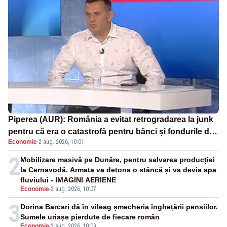
Piperea (AUR): România a evitat retrogradarea la junk
pentru că era o catastrofă pentru bănci și fondurile de
Economie
·
2 aug. 2026, 10:01
pensii
2
Mobilizare masivă pe Dunăre, pentru salvarea producției
la Cernavodă. Armata va detona o stâncă și va devia apa
fluviului - IMAGINI AERIENE
Economie
-
2 aug. 2026, 10:07
3
Dorina Barcari dă în vileag șmecheria înghețării pensiilor.
Sumele uriașe pierdute de fiecare român
Economie
-
2 aug. 2026, 10:09