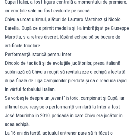
Cupei Italiei, a fost figura centrală a momentului de premiere,
iar emoțiile sale au fost evidente pe scenă.
Chivu a urcat ultimul, alături de Lautaro Martínez și Nicolò
Barella. După ce a primit medalia și l-a îmbrățișat pe Giuseppe
Marotta, s-a retras discret, lăsând echipa să se bucure de
artificiile tricolore.
Performanță istorică pentru Inter
Dincolo de tactică și de evoluțiile jucătorilor, presa italiană
subliniază că Chivu a reușit să revitalizeze o echipă afectată
după finala de Liga Campionilor pierdută și să o readucă rapid
în vârful fotbalului italian.
Se vorbește despre un „event” istoric, campionat și Cupă, iar
ultimul care reușise o performanță similară la Inter a fost
José Mourinho în 2010, perioadă în care Chivu era jucător în
acea echipă.
La 16 ani distanță, actualul antrenor pare să fi făcut o