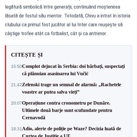
legătură simbolică între generații, continuând moștenirea
lăsată de fostul său mentor. Totodată, Chivu a intrat în istoria
clubului ca primul fost jucător al lui Inter care reușește să
câștige trofee atât ca fotbalist, cât și ca antrenor.
CITEȘTE ȘI
Complot dejucat în Serbia: doi bărbați, suspectați
15:50
că plănuiau asasinarea lui Vučić
Zelenski trage un semnal de alarmă: „Rachetele
21:42
voastre ar putea salva vieți”
Operațiune contra cronometru pe Dunăre.
20:07
Ultimele două barje sunt scufundate pentru
Cernavodă
Adio, alerte de poliție pe Waze? Decizia luată de
18:31
Curtea de Justiție a UE