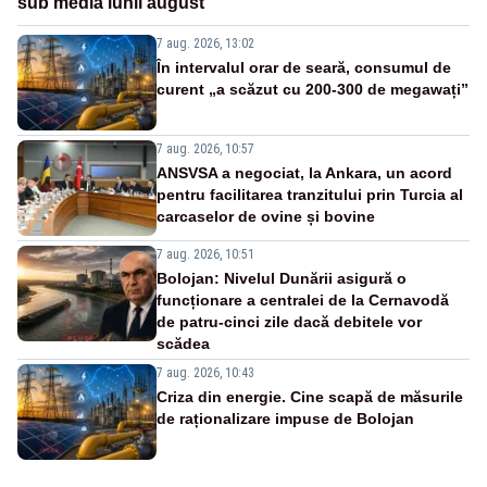
sub media lunii august
7 aug. 2026, 13:02
În intervalul orar de seară, consumul de
curent „a scăzut cu 200-300 de megawați”
7 aug. 2026, 10:57
ANSVSA a negociat, la Ankara, un acord
pentru facilitarea tranzitului prin Turcia al
carcaselor de ovine și bovine
7 aug. 2026, 10:51
Bolojan: Nivelul Dunării asigură o
funcționare a centralei de la Cernavodă
de patru-cinci zile dacă debitele vor
scădea
7 aug. 2026, 10:43
Criza din energie. Cine scapă de măsurile
de raționalizare impuse de Bolojan