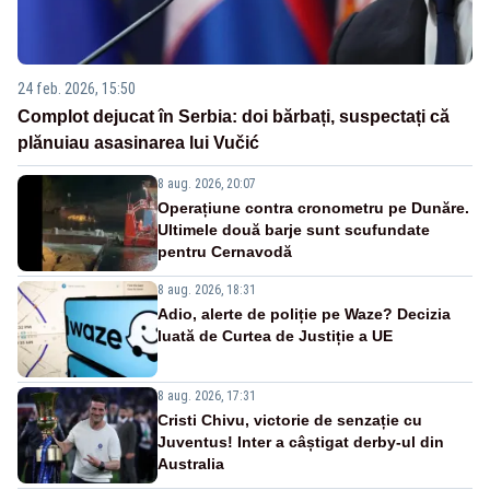
24 feb. 2026, 15:50
Complot dejucat în Serbia: doi bărbați, suspectați că
plănuiau asasinarea lui Vučić
8 aug. 2026, 20:07
Operațiune contra cronometru pe Dunăre.
Ultimele două barje sunt scufundate
pentru Cernavodă
8 aug. 2026, 18:31
Adio, alerte de poliție pe Waze? Decizia
luată de Curtea de Justiție a UE
8 aug. 2026, 17:31
Cristi Chivu, victorie de senzație cu
Juventus! Inter a câștigat derby-ul din
Australia