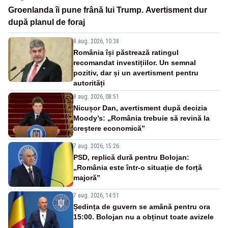
Groenlanda îi pune frână lui Trump. Avertisment dur
după planul de foraj
8 aug. 2026, 10:38
România își păstrează ratingul
recomandat investițiilor. Un semnal
pozitiv, dar și un avertisment pentru
autorități
8 aug. 2026, 08:51
Nicușor Dan, avertisment după decizia
Moody’s: „România trebuie să revină la
creștere economică”
7 aug. 2026, 15:26
PSD, replică dură pentru Bolojan:
„România este într-o situație de forță
majoră”
7 aug. 2026, 14:51
Ședința de guvern se amână pentru ora
15:00. Bolojan nu a obținut toate avizele