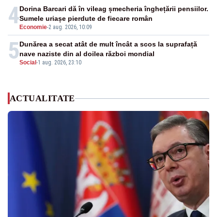
4
Dorina Barcari dă în vileag șmecheria înghețării pensiilor.
Sumele uriașe pierdute de fiecare român
Economie
-
2 aug. 2026, 10:09
5
Dunărea a secat atât de mult încât a scos la suprafață
nave naziste din al doilea război mondial
Social
-
1 aug. 2026, 23:10
ACTUALITATE