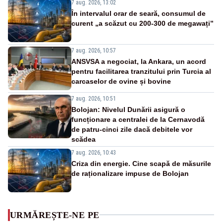
7 aug. 2026, 13:02
În intervalul orar de seară, consumul de
curent „a scăzut cu 200-300 de megawați”
7 aug. 2026, 10:57
ANSVSA a negociat, la Ankara, un acord
pentru facilitarea tranzitului prin Turcia al
carcaselor de ovine și bovine
7 aug. 2026, 10:51
Bolojan: Nivelul Dunării asigură o
funcționare a centralei de la Cernavodă
de patru-cinci zile dacă debitele vor
scădea
7 aug. 2026, 10:43
Criza din energie. Cine scapă de măsurile
de raționalizare impuse de Bolojan
URMĂREȘTE-NE PE