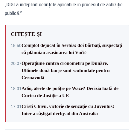
„DIGI a îndeplinit cerințele aplicabile în procesul de achiziție
publică.”
CITEȘTE ȘI
Complot dejucat în Serbia: doi bărbați, suspectați
15:50
că plănuiau asasinarea lui Vučić
Operațiune contra cronometru pe Dunăre.
20:07
Ultimele două barje sunt scufundate pentru
Cernavodă
Adio, alerte de poliție pe Waze? Decizia luată de
18:31
Curtea de Justiție a UE
Cristi Chivu, victorie de senzație cu Juventus!
17:31
Inter a câștigat derby-ul din Australia