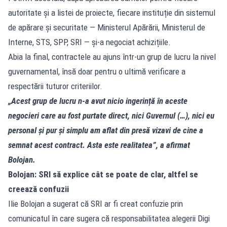
autoritate și a listei de proiecte, fiecare instituție din sistemul
de apărare și securitate — Ministerul Apărării, Ministerul de
Interne, STS, SPP, SRI — și-a negociat achizițiile.
Abia la final, contractele au ajuns într-un grup de lucru la nivel
guvernamental, însă doar pentru o ultimă verificare a
respectării tuturor criteriilor.
„Acest grup de lucru n-a avut nicio ingerință în aceste
negocieri care au fost purtate direct, nici Guvernul (…), nici eu
personal și pur și simplu am aflat din presă vizavi de cine a
semnat acest contract. Asta este realitatea”, a afirmat
Bolojan.
Bolojan: SRI să explice cât se poate de clar, altfel se
creează confuzii
Ilie Bolojan a sugerat că SRI ar fi creat confuzie prin
comunicatul în care sugera că responsabilitatea alegerii Digi