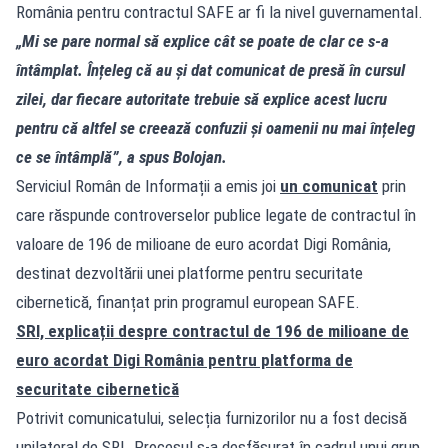
România pentru contractul SAFE ar fi la nivel guvernamental.
„Mi se pare normal să explice cât se poate de clar ce s-a
întâmplat. Înțeleg că au și dat comunicat de presă în cursul
zilei, dar fiecare autoritate trebuie să explice acest lucru
pentru că altfel se creează confuzii și oamenii nu mai înțeleg
ce se întâmplă”, a spus Bolojan.
Serviciul Român de Informații a emis joi
un comunicat
prin
care răspunde controverselor publice legate de contractul în
valoare de 196 de milioane de euro acordat Digi România,
destinat dezvoltării unei platforme pentru securitate
cibernetică, finanțat prin programul european SAFE.
SRI, explicații despre contractul de 196 de milioane de
euro acordat Digi România pentru platforma de
securitate cibernetică
Potrivit comunicatului, selecția furnizorilor nu a fost decisă
unilateral de SRI. Procesul s-a desfășurat în cadrul unui grup