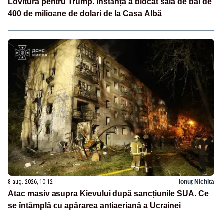
Lovitură pentru Trump. Instanța a blocat sala de bal de
400 de milioane de dolari de la Casa Albă
8 aug. 2026, 10:12
Ionuț Nichita
Atac masiv asupra Kievului după sancțiunile SUA. Ce
se întâmplă cu apărarea antiaeriană a Ucrainei