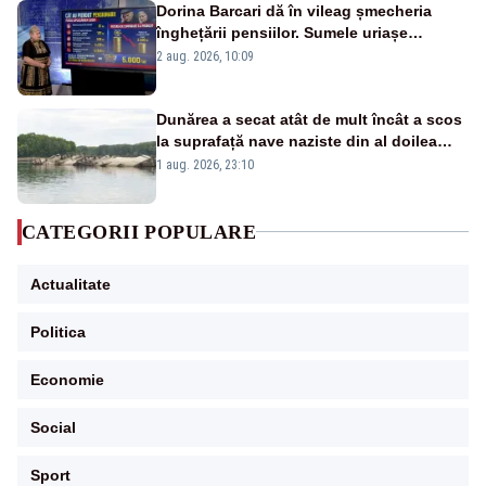
Dorina Barcari dă în vileag șmecheria
înghețării pensiilor. Sumele uriașe
pierdute de fiecare român
2 aug. 2026, 10:09
Dunărea a secat atât de mult încât a scos
la suprafață nave naziste din al doilea
război mondial
1 aug. 2026, 23:10
CATEGORII POPULARE
Actualitate
Politica
Economie
Social
Sport