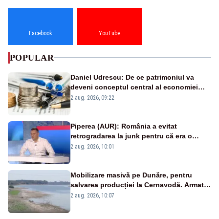
Facebook
YouTube
POPULAR
Daniel Udrescu: De ce patrimoniul va
deveni conceptul central al economiei
viitoare?
2 aug. 2026, 09:22
Piperea (AUR): România a evitat
retrogradarea la junk pentru că era o
catastrofă pentru bănci și fondurile de
2 aug. 2026, 10:01
pensii
Mobilizare masivă pe Dunăre, pentru
salvarea producției la Cernavodă. Armata
va detona o stâncă și va devia apa
2 aug. 2026, 10:07
fluviului - IMAGINI AERIENE