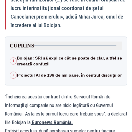
lucru interinstituțional coordonat de șeful
Cancelariei premierului», adică Mihai Jurca, omul de
încredere al lui Bolojan.
CUPRINS
Bolojan: SRI să explice cât se poate de clar, altfel se
1
creează confuzii
Proiectul AI de 196 de milioane, în centrul discuțiilor
2
"Încheierea acestui contract dintre Serviciul Român de
Informații și companie nu are nicio legătură cu Guvernul
României. Asta este primul lucru care trebuie spus”, a declarat
Ilie Bolojan la
Euronews România.
Potrivit acestuia, după aprobarea sumelor pentru fiecare