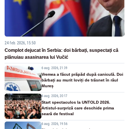
24 feb. 2026, 15:50
Complot dejucat în Serbia: doi bărbați, suspectați că
plănuiau asasinarea lui Vučić
6 aug. 2026, 21:39
Vremea a făcut prăpăd după caniculă. Doi
bărbați au murit loviți de trăsnet în râul
Mureș
6 aug. 2026, 20:17
Start spectaculos la UNTOLD 2026.
Artistul-surpriză care deschide prima
seară de festival
6 aug. 2026, 19:56