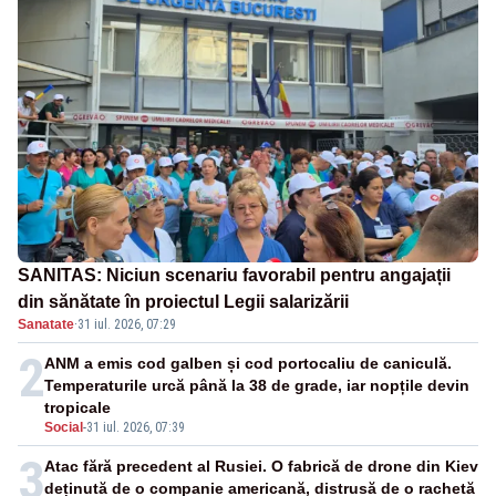
SANITAS: Niciun scenariu favorabil pentru angajații
din sănătate în proiectul Legii salarizării
Sanatate
·
31 iul. 2026, 07:29
2
ANM a emis cod galben și cod portocaliu de caniculă.
Temperaturile urcă până la 38 de grade, iar nopțile devin
tropicale
Social
-
31 iul. 2026, 07:39
3
Atac fără precedent al Rusiei. O fabrică de drone din Kiev
deținută de o companie americană, distrusă de o rachetă