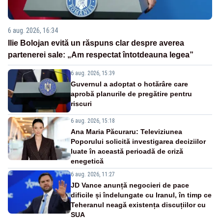
6 aug. 2026, 16:34
Ilie Bolojan evită un răspuns clar despre averea
partenerei sale: „Am respectat întotdeauna legea”
6 aug. 2026, 15:39
Guvernul a adoptat o hotărâre care
aprobă planurile de pregătire pentru
riscuri
6 aug. 2026, 15:18
Ana Maria Păcuraru: Televiziunea
Poporului solicită investigarea deciziilor
luate în această perioadă de criză
enegetică
6 aug. 2026, 11:27
JD Vance anunță negocieri de pace
dificile și îndelungate cu Iranul, în timp ce
Teheranul neagă existența discuțiilor cu
SUA