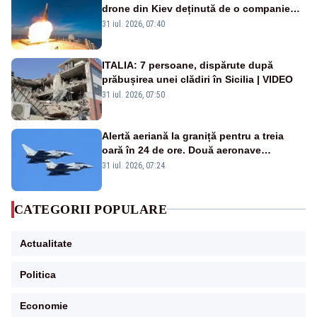
drone din Kiev deținută de o companie
americană, distrusă de o rachetă
31 iul. 2026, 07:40
rusească
ITALIA: 7 persoane, dispărute după
prăbușirea unei clădiri în Sicilia | VIDEO
31 iul. 2026, 07:50
Alertă aeriană la graniță pentru a treia
oară în 24 de ore. Două aeronave
Eurofighter britanice au fost ridicate de la
31 iul. 2026, 07:24
sol
CATEGORII POPULARE
Actualitate
Politica
Economie