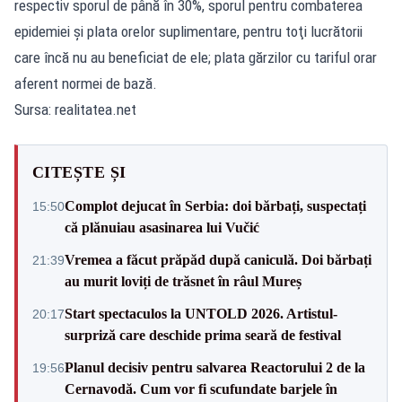
respectiv sporul de până în 30%, sporul pentru combaterea
epidemiei şi plata orelor suplimentare, pentru toţi lucrătorii
care încă nu au beneficiat de ele; plata gărzilor cu tariful orar
aferent normei de bază.
Sursa: realitatea.net
CITEȘTE ȘI
Complot dejucat în Serbia: doi bărbați, suspectați
15:50
că plănuiau asasinarea lui Vučić
Vremea a făcut prăpăd după caniculă. Doi bărbați
21:39
au murit loviți de trăsnet în râul Mureș
Start spectaculos la UNTOLD 2026. Artistul-
20:17
surpriză care deschide prima seară de festival
Planul decisiv pentru salvarea Reactorului 2 de la
19:56
Cernavodă. Cum vor fi scufundate barjele în