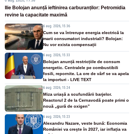
Ilie Bolojan anunță ieftinirea carburanților: Petromidia
revine la capacitate maximă
6 aug. 2026, 15:36
Cum se va întrerupe energia electrică la
marii consumatori industriali? Bolojan:
Nu vor exista compensații
6 aug. 2026, 15:33
Bolojan anunță restricțiile de consum
energetic. Centralele pe combustibili
fosili, repornite. La ore de vârf se va apela
la importuri - LIVE TEXT
6 aug. 2026, 15:24
Miza uriașă a scufundării barjelor.
Reactorul 2 de la Cernavodă poate primi o
nouă „gură de oxigen”
6 aug. 2026, 15:23
Alexandru Nazare, veste bună: Economia
României va crește în 2027, iar inflația va