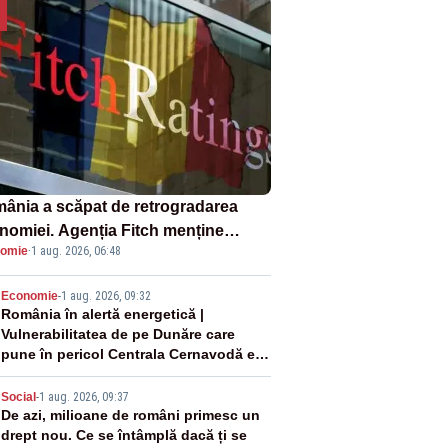
ânia a scăpat de retrogradarea
nomiei. Agenția Fitch menține
omie
·
1 aug. 2026, 06:48
ingul „BBB-” cu perspectivă
ativă
2
Economie
-
1 aug. 2026, 09:32
România în alertă energetică |
Vulnerabilitatea de pe Dunăre care
pune în pericol Centrala Cernavodă era
cunoscută de pe vremea lui Ceaușescu
3
Social
-
1 aug. 2026, 09:37
De azi, milioane de români primesc un
drept nou. Ce se întâmplă dacă ți se