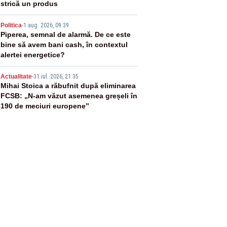
strică un produs
4
Politica
-
1 aug. 2026, 09:39
Piperea, semnal de alarmă. De ce este
bine să avem bani cash, în contextul
alertei energetice?
5
Actualitate
-
31 iul. 2026, 21:35
Mihai Stoica a răbufnit după eliminarea
FCSB: „N-am văzut asemenea greșeli în
190 de meciuri europene”