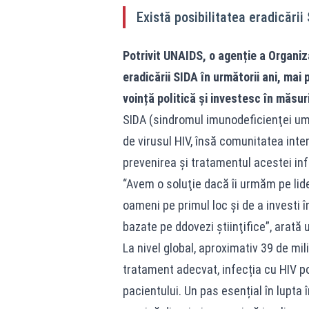
Există posibilitatea eradicării
Potrivit UNAIDS, o agenție a Organiza
eradicării SIDA în următorii ani, ma
voință politică și investesc în măsur
SIDA (sindromul imunodeficienţei um
de virusul HIV, însă comunitatea int
prevenirea și tratamentul acestei infe
“Avem o soluţie dacă îi urmăm pe lider
oameni pe primul loc şi de a investi 
bazate pe ddovezi ştiinţifice”, arată 
La nivel global, aproximativ 39 de mi
tratament adecvat, infecția cu HIV po
pacientului. Un pas esențial în lupta