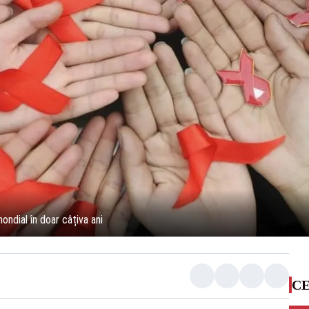
ondial în doar câțiva ani
CE