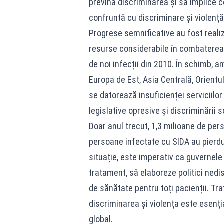
prevină discriminarea și să implice co
confruntă cu discriminare și violență
Progrese semnificative au fost realizat
resurse considerabile în combaterea 
de noi infecții din 2010. În schimb, a
Europa de Est, Asia Centrală, Orientu
se datorează insuficienței serviciilor
legislative opresive și discriminării s
Doar anul trecut, 1,3 milioane de per
persoane infectate cu SIDA au pierdu
situație, este imperativ ca guvernele
tratament, să elaboreze politici nedis
de sănătate pentru toți pacienții. Tr
discriminarea și violența este esenția
global.