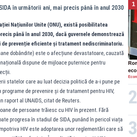
1
 SIDA în următorii ani, mai precis până în anul 2030
ției Națiunilor Unite (ONU), există posibilitatea
i precis până în anul 2030, dacă guvernele demonstrează
i de prevenție eficiente și tratament nediscriminatoriu.
ane dobândite) este o afecțiune devastatoare, cauzată
ernațională dispune de mijloace puternice pentru
Rom
eco
cții.
Econ
rat
ii statelor care au luat decizia politică de a-i pune pe
neg
în programe de prevenire şi de tratament pentru HIV,
un raport al UNAIDS, citat de Reuters.
lioane de persoane trăiesc cu HIV în prezent. Fără
ate progresa în stadiul de SIDA, punând în pericol viața
 împotriva HIV este adoptarea unor reglementări care să