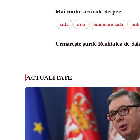
Mai multe articole despre
sida
onu
eradicare sida
cub
Urmărește știrile Realitatea de Sal
ACTUALITATE