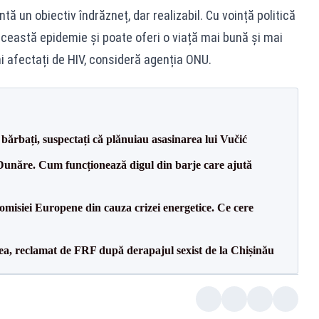
ă un obiectiv îndrăzneț, dar realizabil. Cu voință politică
ceastă epidemie și poate oferi o viață mai bună și mai
 afectați de HIV, consideră agenția ONU.
bărbați, suspectați că plănuiau asasinarea lui Vučić
Dunăre. Cum funcționează digul din barje care ajută
isiei Europene din cauza crizei energetice. Ce cere
a, reclamat de FRF după derapajul sexist de la Chișinău