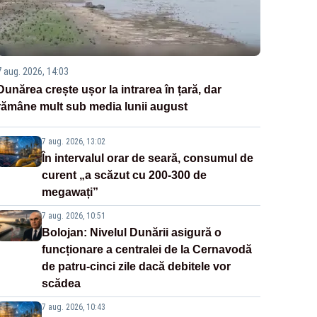
7 aug. 2026, 14:03
Dunărea crește ușor la intrarea în țară, dar
rămâne mult sub media lunii august
7 aug. 2026, 13:02
În intervalul orar de seară, consumul de
curent „a scăzut cu 200-300 de
megawați”
7 aug. 2026, 10:51
Bolojan: Nivelul Dunării asigură o
funcționare a centralei de la Cernavodă
de patru-cinci zile dacă debitele vor
scădea
7 aug. 2026, 10:43