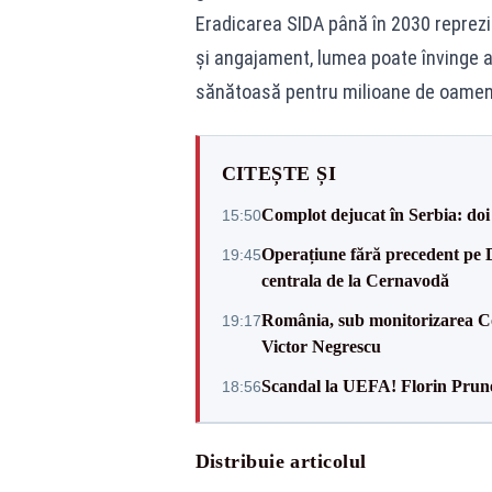
Eradicarea SIDA până în 2030 reprezint
și angajament, lumea poate învinge a
sănătoasă pentru milioane de oameni
CITEȘTE ȘI
Complot dejucat în Serbia: doi 
15:50
Operațiune fără precedent pe 
19:45
centrala de la Cernavodă
România, sub monitorizarea Com
19:17
Victor Negrescu
Scandal la UEFA! Florin Prune
18:56
Distribuie articolul