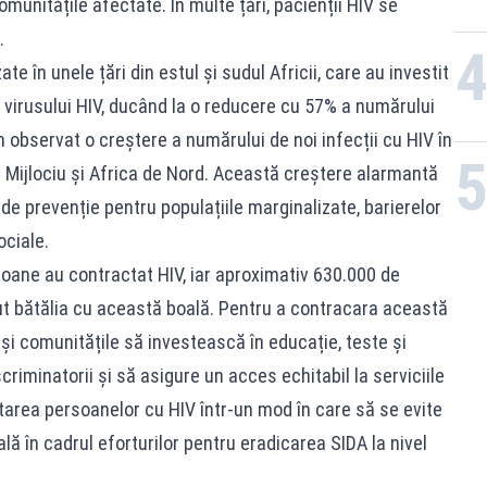
munitățile afectate. În multe țări, pacienții HIV se
.
e în unele țări din estul și sudul Africii, care au investit
virusului HIV, ducând la o reducere cu 57% a numărului
m observat o creștere a numărului de noi infecții cu HIV în
l Mijlociu și Africa de Nord. Această creștere alarmantă
 de prevenție pentru populațiile marginalizate, barierelor
ociale.
soane au contractat HIV, iar aproximativ 630.000 de
t bătălia cu această boală. Pentru a contracara această
 și comunitățile să investească în educație, teste și
criminatorii și să asigure un acces echitabil la serviciile
atarea persoanelor cu HIV într-un mod în care să se evite
lă în cadrul eforturilor pentru eradicarea SIDA la nivel