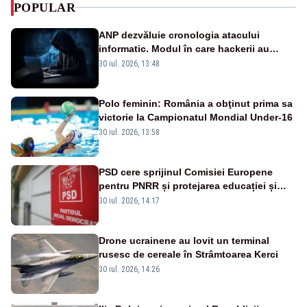
POPULAR
ANP dezvăluie cronologia atacului
informatic. Modul în care hackerii au
pătruns în rețea rămâne necunoscut
30 iul. 2026, 13:48
Polo feminin: România a obţinut prima sa
victorie la Campionatul Mondial Under-16
30 iul. 2026, 13:58
PSD cere sprijinul Comisiei Europene
pentru PNRR și protejarea educației și
sănătății
30 iul. 2026, 14:17
Drone ucrainene au lovit un terminal
rusesc de cereale în Strâmtoarea Kerci
30 iul. 2026, 14:26