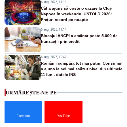
6 aug. 2026, 11:18
Cât a ajuns să coste o cazare la Cluj-
Napoca în weekendul UNTOLD 2026:
Prețuri record pe noapte
6 aug. 2026, 11:14
Blocajul ANCPI a amânat peste 5.000 de
tranzacții prin credit
6 aug. 2026, 10:42
Românii cumpără tot mai puțin. Consumul
a ajuns la cel mai scăzut nivel din ultimele
11 luni: datele INS
URMĂREȘTE-NE PE
Facebook
YouTube