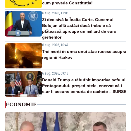
cum prevede Constituția!
6 aug. 2026, 11:05
Zi decisivă la Înalta Curte. Guvernul
Bolojan află astăzi dacă trebuie să
plătească aproape un miliard de euro
grefierilor
6 aug. 2026, 10:47
Trei morți în urma unui atac rusesc asupra
regiunii Harkov
6 aug. 2026, 09:13
Donald Trump a răbufnit împotriva șefului
Pentagonului: președintele, enervat că i
s-ar fi ascuns penuria de rachete – SURSE
ECONOMIE