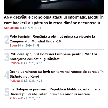
ANP dezvăluie cronologia atacului informatic. Modul în
care hackerii au pătruns în rețea rămâne necunoscut
Actualitate
·
30 iul. 2026, 13:48
2
Polo feminin: România a obţinut prima sa victorie la
Campionatul Mondial Under-16
Sport
-
30 iul. 2026, 13:58
3
PSD cere sprijinul Comisiei Europene pentru PNRR și
protejarea educației și sănătății
Politica
-
30 iul. 2026, 14:17
4
Drone ucrainene au lovit un terminal rusesc de cereale în
Strâmtoarea Kerci
Politica
-
30 iul. 2026, 14:26
5
Ilie Bolojan și premierul Republicii Moldova, întâlnire la
București. Vasile Tofan, primit cu onoruri militare
Politica
-
30 iul. 2026, 13:36