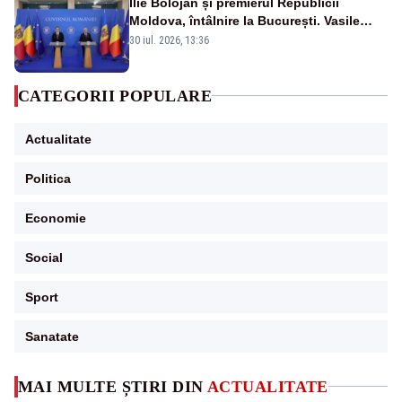
Ilie Bolojan și premierul Republicii
Moldova, întâlnire la București. Vasile
Tofan, primit cu onoruri militare
30 iul. 2026, 13:36
CATEGORII POPULARE
Actualitate
Politica
Economie
Social
Sport
Sanatate
MAI MULTE ȘTIRI DIN
ACTUALITATE