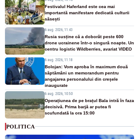
Festivalul Haferland este cea mai
importantă manifestare dedicată culturii
săsești
6 aug. 2026, 11:43
Rusia susține că a doborât peste 600
drone ucrainene într-o singură noapte. Un
centru logistic Wildberries, avariat VIDEO
6 aug. 2026, 11:18
Bolojan: Vom aproba în maximum două
săptămâni un memorandum pentru
angajarea personalului din creșele
inaugurate
6 aug. 2026, 10:50
Operațiunea de pe brațul Bala intră în faza
decisivă. Prima barjă ar putea fi
scufundată la ora 15:00
POLITICA