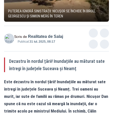
PUTEREA IGNORĂ SINISTRAȚII: NICUȘOR SE ÎNCHIDE ÎN BIROU,
GEORGESCU ȘI SIMION MERG ÎN TEREN
Realitatea de Salaj
Scris de
Publicat:
31 iul. 2025, 08:17
Dezastru în nordul țării! Inundațiile au măturat sate
întregi în județele Suceava și Neamț
Este dezastru în nordul țării! Inundațiile au măturat sate
întregi în județele Suceava și Neamț. Trei oameni au
murit, iar sute de familii au rămas pe drumuri. Nicușor Dan
spune că nu este cazul să meargă la inundații, dar o
trimite acolo pe ministrul Mediului. În schimb,
Călin