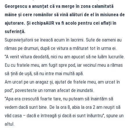
Georgescu
a anunțat că va merge în zona calamitată
mâine și cere românilor să vină alături de el în misiunea de
ajutorare. Și echipa
AUR
va fi acolo pentru cei aflați în
suferință.
Supraviețuitorii se îneacă acum în lacrimi. Sute de oameni au
rămas pe drumuri, după ce viitura a măturat tot în urma ei.
"A venit viitura deodată, nici nu am apucat să ne luăm lucrurile.
Eu cu fratele meu, am fugit spre pod, iar vecinul meu a rămas
să țină de ușă, să nu intre mai multă apă.
Am urcat pe un aragaz și, ajutat de fratele meu, am urcat în
pod", povesteste un roman afecat de inundatii.
"Apa era crescută foarte tare, nu puteam să înaintăm să
vedem dacă sunt bine. De la ora 8, abia la ora 2 am reușit să
văd casa – dacă e întreagă și dacă ei sunt înăuntru", spune un
altul.