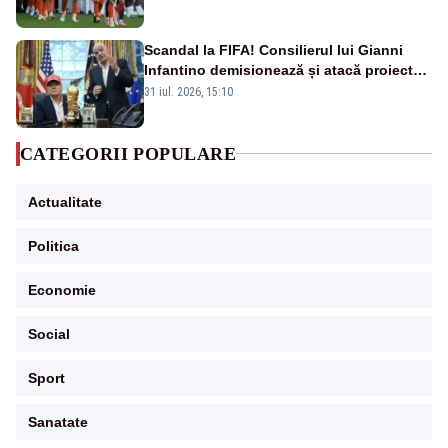
Scandal la FIFA! Consilierul lui Gianni
Infantino demisionează și atacă proiectul
privind investitorii străini
31 iul. 2026, 15:10
CATEGORII POPULARE
Actualitate
Politica
Economie
Social
Sport
Sanatate