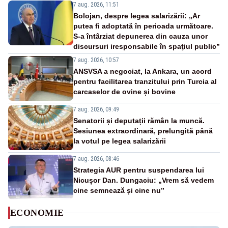
7 aug. 2026, 11:51
Bolojan, despre legea salarizării: „Ar
putea fi adoptată în perioada următoare.
S-a întârziat depunerea din cauza unor
discursuri iresponsabile în spaţiul public”
7 aug. 2026, 10:57
ANSVSA a negociat, la Ankara, un acord
pentru facilitarea tranzitului prin Turcia al
carcaselor de ovine și bovine
7 aug. 2026, 09:49
Senatorii și deputații rămân la muncă.
Sesiunea extraordinară, prelungită până
la votul pe legea salarizării
7 aug. 2026, 08:46
Strategia AUR pentru suspendarea lui
Nicușor Dan. Dungaciu: „Vrem să vedem
cine semnează și cine nu”
ECONOMIE