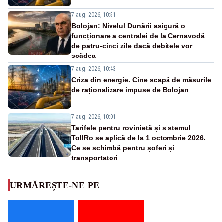
7 aug. 2026, 10:51
Bolojan: Nivelul Dunării asigură o
funcționare a centralei de la Cernavodă
de patru-cinci zile dacă debitele vor
scădea
7 aug. 2026, 10:43
Criza din energie. Cine scapă de măsurile
de raționalizare impuse de Bolojan
7 aug. 2026, 10:01
Tarifele pentru rovinietă și sistemul
TollRo se aplică de la 1 octombrie 2026.
Ce se schimbă pentru șoferi și
transportatori
URMĂREȘTE-NE PE