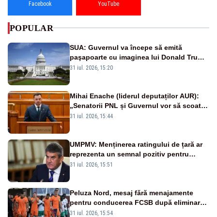
Facebook
YouTube
POPULAR
SUA: Guvernul va începe să emită
paşapoarte cu imaginea lui Donald Trump
începând cu 8 august
31 iul. 2026, 15:20
Mihai Enache (liderul deputaților AUR):
„Senatorii PNL și Guvernul vor să scoată
la vânzare bunuri publice pentru a stinge
31 iul. 2026, 15:44
datoriile pentru vaccinurile Pfizer!”
UMPMV: Menținerea ratingului de țară ar
reprezenta un semnal pozitiv pentru
România. Autoritățile trebuie să continue
31 iul. 2026, 15:51
consolidarea stabilității economice și
financiare
Peluza Nord, mesaj fără menajamente
pentru conducerea FCSB după eliminarea
rușinoasă din Conference League
31 iul. 2026, 15:54