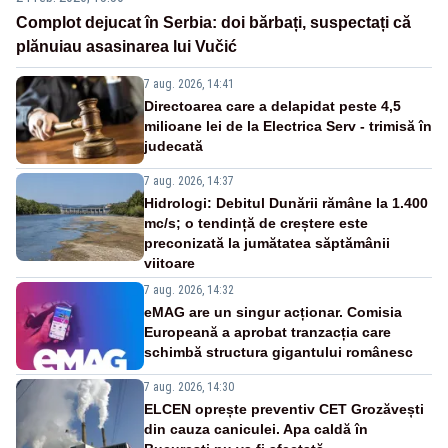
Complot dejucat în Serbia: doi bărbați, suspectați că
plănuiau asasinarea lui Vučić
7 aug. 2026, 14:41
Directoarea care a delapidat peste 4,5
milioane lei de la Electrica Serv - trimisă în
judecată
7 aug. 2026, 14:37
Hidrologi: Debitul Dunării rămâne la 1.400
mc/s; o tendință de creștere este
preconizată la jumătatea săptămânii
viitoare
7 aug. 2026, 14:32
eMAG are un singur acționar. Comisia
Europeană a aprobat tranzacția care
schimbă structura gigantului românesc
7 aug. 2026, 14:30
ELCEN oprește preventiv CET Grozăvești
din cauza caniculei. Apa caldă în