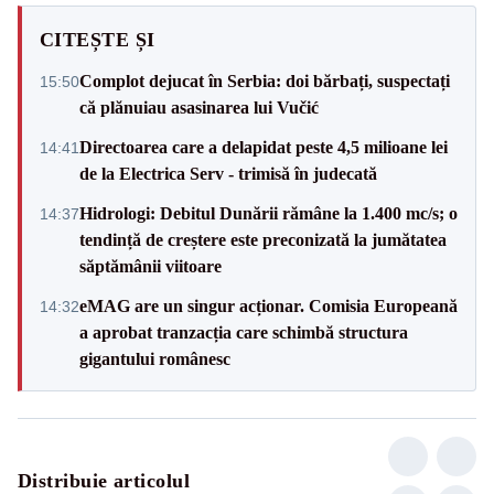
CITEȘTE ȘI
Complot dejucat în Serbia: doi bărbați, suspectați
15:50
că plănuiau asasinarea lui Vučić
Directoarea care a delapidat peste 4,5 milioane lei
14:41
de la Electrica Serv - trimisă în judecată
Hidrologi: Debitul Dunării rămâne la 1.400 mc/s; o
14:37
tendință de creștere este preconizată la jumătatea
săptămânii viitoare
eMAG are un singur acționar. Comisia Europeană
14:32
a aprobat tranzacția care schimbă structura
gigantului românesc
Distribuie articolul