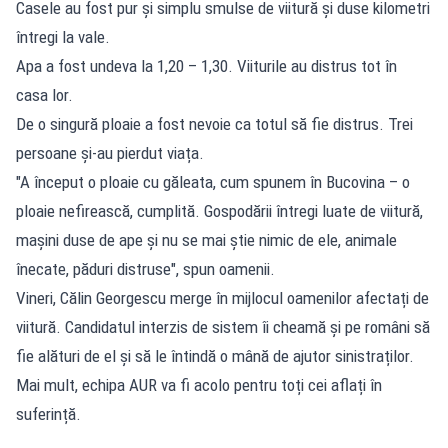
Casele au fost pur și simplu smulse de viitură și duse kilometri
întregi la vale.
Apa a fost undeva la 1,20 – 1,30. Viiturile au distrus tot în
casa lor.
De o singură ploaie a fost nevoie ca totul să fie distrus. Trei
persoane și-au pierdut viața.
"A început o ploaie cu găleata, cum spunem în Bucovina – o
ploaie nefirească, cumplită. Gospodării întregi luate de viitură,
mașini duse de ape și nu se mai știe nimic de ele, animale
înecate, păduri distruse", spun oamenii.
Vineri, Călin Georgescu merge în mijlocul oamenilor afectați de
viitură. Candidatul interzis de sistem îi cheamă și pe români să
fie alături de el și să le întindă o mână de ajutor sinistraților.
Mai mult, echipa AUR va fi acolo pentru toți cei aflați în
suferință.