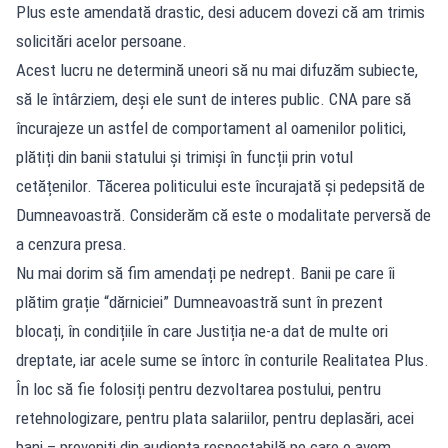
Plus este amendată drastic, desi aducem dovezi că am trimis
solicitări acelor persoane.
Acest lucru ne determină uneori să nu mai difuzăm subiecte,
să le întârziem, deși ele sunt de interes public. CNA pare să
încurajeze un astfel de comportament al oamenilor politici,
plătiți din banii statului și trimiși în funcții prin votul
cetățenilor. Tăcerea politicului este încurajată și pedepsită de
Dumneavoastră. Considerăm că este o modalitate perversă de
a cenzura presa.
Nu mai dorim să fim amendați pe nedrept. Banii pe care îi
plătim grație “dărniciei” Dumneavoastră sunt în prezent
blocați, în condițiile în care Justiția ne-a dat de multe ori
dreptate, iar acele sume se întorc în conturile Realitatea Plus.
În loc să fie folosiți pentru dezvoltarea postului, pentru
retehnologizare, pentru plata salariilor, pentru deplasări, acei
bani – proveniți din audiența respectabilă pe care o avem