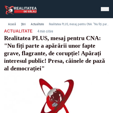
Acasă
Știri
Actualitate
Realitatea PLUS, mesaj pentru CNA: "Nu fiți parte a apărării unor fapte grave, flagrante, de corupție! Apărați interesul public! Presa, câinele de pază al democrației"
·
ACTUALITATE
4 min citire
Realitatea PLUS, mesaj pentru CNA:
"Nu fiți parte a apărării unor fapte
grave, flagrante, de corupție! Apărați
interesul public! Presa, câinele de pază
al democrației"