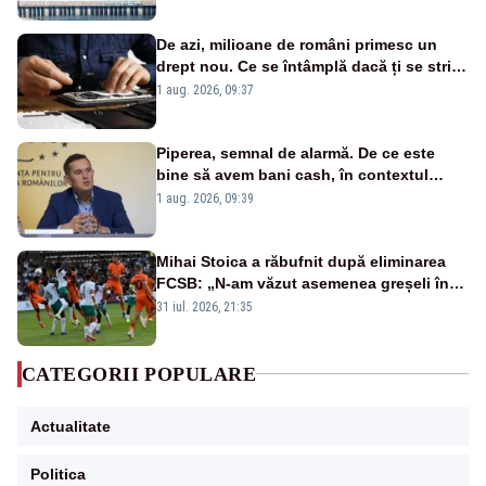
cunoscută de pe vremea lui Ceaușescu
De azi, milioane de români primesc un
drept nou. Ce se întâmplă dacă ți se strică
un produs
1 aug. 2026, 09:37
Piperea, semnal de alarmă. De ce este
bine să avem bani cash, în contextul
alertei energetice?
1 aug. 2026, 09:39
Mihai Stoica a răbufnit după eliminarea
FCSB: „N-am văzut asemenea greșeli în
190 de meciuri europene”
31 iul. 2026, 21:35
CATEGORII POPULARE
Actualitate
Politica