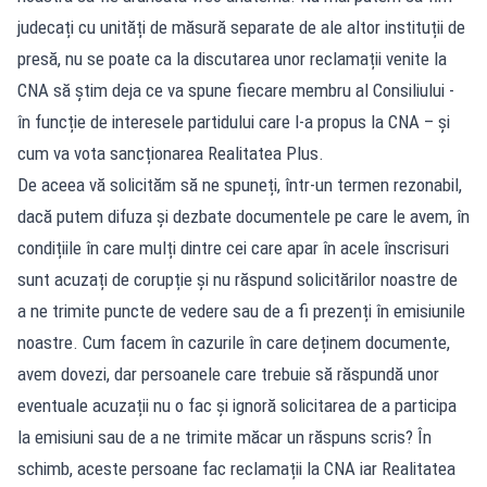
judecați cu unități de măsură separate de ale altor instituții de
presă, nu se poate ca la discutarea unor reclamații venite la
CNA să știm deja ce va spune fiecare membru al Consiliului -
în funcție de interesele partidului care l-a propus la CNA – și
cum va vota sancționarea Realitatea Plus.
De aceea vă solicităm să ne spuneți, într-un termen rezonabil,
dacă putem difuza și dezbate documentele pe care le avem, în
condițiile în care mulți dintre cei care apar în acele înscrisuri
sunt acuzați de corupție și nu răspund solicitărilor noastre de
a ne trimite puncte de vedere sau de a fi prezenți în emisiunile
noastre. Cum facem în cazurile în care deținem documente,
avem dovezi, dar persoanele care trebuie să răspundă unor
eventuale acuzații nu o fac și ignoră solicitarea de a participa
la emisiuni sau de a ne trimite măcar un răspuns scris? În
schimb, aceste persoane fac reclamații la CNA iar Realitatea