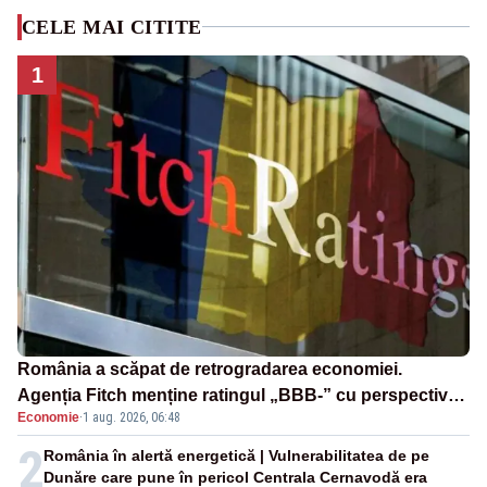
CELE MAI CITITE
1
România a scăpat de retrogradarea economiei.
Agenția Fitch menține ratingul „BBB-” cu perspectivă
Economie
·
1 aug. 2026, 06:48
negativă
2
România în alertă energetică | Vulnerabilitatea de pe
Dunăre care pune în pericol Centrala Cernavodă era