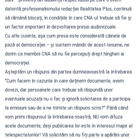
datorită profesionalismului redacției Realitatea Plus, continuă
să rămână blocați, în condițiile în care CNA-ul trebuie să fie și
un factor important în dezvoltarea presei audiovizuale.
Cu alte cuvinte, așa cum presa este considerată câinele de
pază al democrației – și suntem mândri de acest renume, ne
dorim ca membrii CNA să nu fie percepuți drept hingheri ai
democrației.
Așteptăm un răspuns din partea dumneavoastră la întrebarea
"Cum facem în cazurile în care deținem documente, avem
dovezi, dar persoanele care trebuie să răspundă unor
eventuale acuzații nu o fac și ignoră solicitarea de a participa
la emisiuni sau de a ne trimite un răspuns scris?" Până când
vom primi răspunsul la întrebarea noastră, NU vom difuza
acele documente, deși publicarea lor este în interesul major al
telespectatorilor! Vă solicităm să nu fiți parte a apărării unor