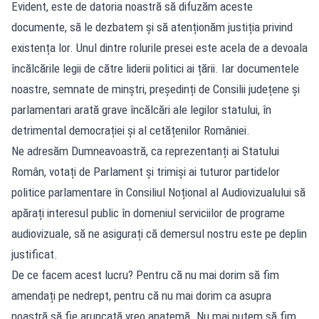
Evident, este de datoria noastră să difuzăm aceste
documente, să le dezbatem și să atenționăm justiția privind
existența lor. Unul dintre rolurile presei este acela de a devoala
încălcările legii de către liderii politici ai țării. Iar documentele
noastre, semnate de minștri, președinți de Consilii județene și
parlamentari arată grave încălcări ale legilor statului, în
detrimental democrației și al cetățenilor României.
Ne adresăm Dumneavoastră, ca reprezentanți ai Statului
Român, votați de Parlament și trimiși ai tuturor partidelor
politice parlamentare în Consiliul Noțional al Audiovizualului să
apărați interesul public în domeniul serviciilor de programe
audiovizuale, să ne asigurați că demersul nostru este pe deplin
justificat.
De ce facem acest lucru? Pentru că nu mai dorim să fim
amendați pe nedrept, pentru că nu mai dorim ca asupra
noastră să fie aruncată vreo anatemă. Nu mai putem să fim