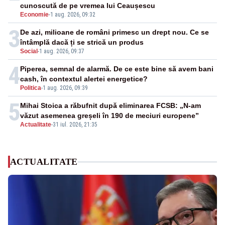
cunoscută de pe vremea lui Ceaușescu
Economie
-
1 aug. 2026, 09:32
3
De azi, milioane de români primesc un drept nou. Ce se
întâmplă dacă ți se strică un produs
Social
-
1 aug. 2026, 09:37
4
Piperea, semnal de alarmă. De ce este bine să avem bani
cash, în contextul alertei energetice?
Politica
-
1 aug. 2026, 09:39
5
Mihai Stoica a răbufnit după eliminarea FCSB: „N-am
văzut asemenea greșeli în 190 de meciuri europene”
Actualitate
-
31 iul. 2026, 21:35
ACTUALITATE