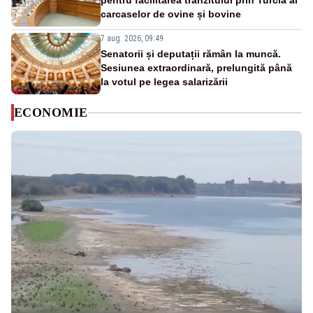
pentru facilitarea tranzitului prin Turcia al
carcaselor de ovine și bovine
7 aug. 2026, 09:49
Senatorii și deputații rămân la muncă.
Sesiunea extraordinară, prelungită până
la votul pe legea salarizării
ECONOMIE