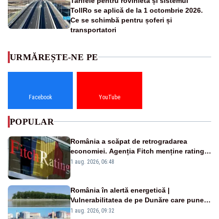
Tarifele pentru rovinietă și sistemul
TollRo se aplică de la 1 octombrie 2026.
Ce se schimbă pentru șoferi și
transportatori
URMĂREȘTE-NE PE
Facebook
YouTube
POPULAR
România a scăpat de retrogradarea
economiei. Agenția Fitch menține ratingul
„BBB-” cu perspectivă negativă
1 aug. 2026, 06:48
România în alertă energetică |
Vulnerabilitatea de pe Dunăre care pune
în pericol Centrala Cernavodă era
1 aug. 2026, 09:32