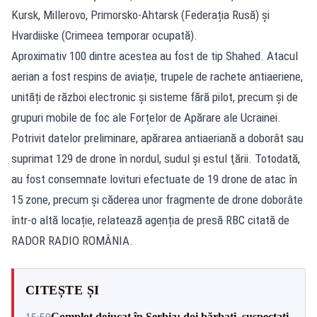
Kursk, Millerovo, Primorsko-Ahtarsk (Federația Rusă) și
Hvardiiske (Crimeea temporar ocupată).
Aproximativ 100 dintre acestea au fost de tip Shahed. Atacul
aerian a fost respins de aviație, trupele de rachete antiaeriene,
unități de război electronic și sisteme fără pilot, precum și de
grupuri mobile de foc ale Forțelor de Apărare ale Ucrainei.
Potrivit datelor preliminare, apărarea antiaeriană a doborât sau
suprimat 129 de drone în nordul, sudul și estul ţării. Totodată,
au fost consemnate lovituri efectuate de 19 drone de atac în
15 zone, precum și căderea unor fragmente de drone doborâte
într-o altă locație, relatează agenția de presă RBC citată de
RADOR RADIO ROMÂNIA.
CITEȘTE ȘI
Complot dejucat în Serbia: doi bărbați, suspectați
15:50