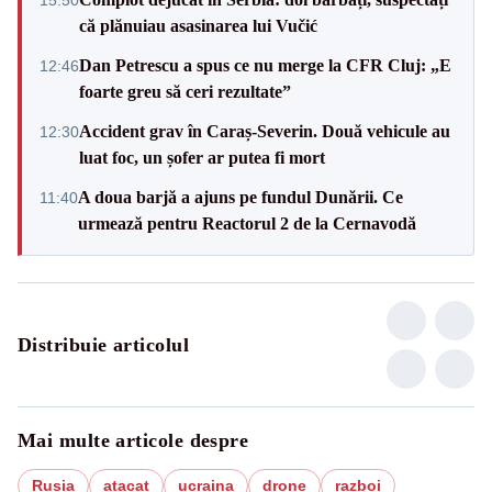
că plănuiau asasinarea lui Vučić
Dan Petrescu a spus ce nu merge la CFR Cluj: „E
12:46
foarte greu să ceri rezultate”
Accident grav în Caraș-Severin. Două vehicule au
12:30
luat foc, un șofer ar putea fi mort
A doua barjă a ajuns pe fundul Dunării. Ce
11:40
urmează pentru Reactorul 2 de la Cernavodă
Distribuie articolul
Mai multe articole despre
Rusia
atacat
ucraina
drone
razboi