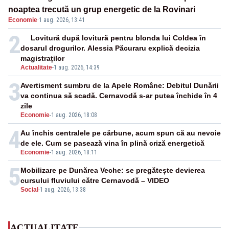
noaptea trecută un grup energetic de la Rovinari
Economie
·
1 aug. 2026, 13:41
2
Lovitură după lovitură pentru blonda lui Coldea în
dosarul drogurilor. Alessia Păcuraru explică decizia
magistraților
Actualitate
-
1 aug. 2026, 14:39
3
Avertisment sumbru de la Apele Române: Debitul Dunării
va continua să scadă. Cernavodă s-ar putea închide în 4
zile
Economie
-
1 aug. 2026, 18:08
4
Au închis centralele pe cărbune, acum spun că au nevoie
de ele. Cum se pasează vina în plină criză energetică
Economie
-
1 aug. 2026, 18:11
5
Mobilizare pe Dunărea Veche: se pregătește devierea
cursului fluviului către Cernavodă – VIDEO
Social
-
1 aug. 2026, 13:38
ACTUALITATE