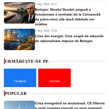
7 aug. 2026, 10:51
Bolojan: Nivelul Dunării asigură o
funcționare a centralei de la Cernavodă
de patru-cinci zile dacă debitele vor
scădea
7 aug. 2026, 10:43
Criza din energie. Cine scapă de măsurile
de raționalizare impuse de Bolojan
URMĂREȘTE-NE PE
Facebook
YouTube
POPULAR
Criza energetică se acutizează. CE Oltenia
a oprit noaptea trecută un grup energetic