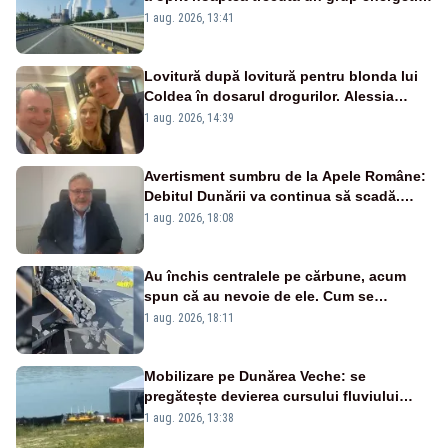
de la Rovinari
1 aug. 2026, 13:41
Lovitură după lovitură pentru blonda lui
Coldea în dosarul drogurilor. Alessia
Păcuraru explică decizia magistraților
1 aug. 2026, 14:39
Avertisment sumbru de la Apele Române:
Debitul Dunării va continua să scadă.
Cernavodă s-ar putea închide în 4 zile
1 aug. 2026, 18:08
Au închis centralele pe cărbune, acum
spun că au nevoie de ele. Cum se
pasează vina în plină criză energetică
1 aug. 2026, 18:11
Mobilizare pe Dunărea Veche: se
pregătește devierea cursului fluviului
către Cernavodă – VIDEO
1 aug. 2026, 13:38