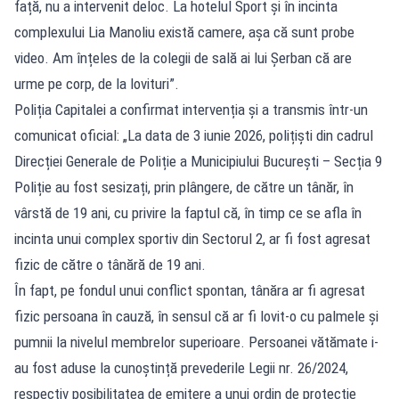
față, nu a intervenit deloc. La hotelul Sport și în incinta
complexului Lia Manoliu există camere, așa că sunt probe
video. Am înțeles de la colegii de sală ai lui Șerban că are
urme pe corp, de la lovituri”.
Poliția Capitalei a confirmat intervenția și a transmis într-un
comunicat oficial: „La data de 3 iunie 2026, polițiști din cadrul
Direcției Generale de Poliție a Municipiului București – Secția 9
Poliție au fost sesizați, prin plângere, de către un tânăr, în
vârstă de 19 ani, cu privire la faptul că, în timp ce se afla în
incinta unui complex sportiv din Sectorul 2, ar fi fost agresat
fizic de către o tânără de 19 ani.
În fapt, pe fondul unui conflict spontan, tânăra ar fi agresat
fizic persoana în cauză, în sensul că ar fi lovit-o cu palmele și
pumnii la nivelul membrelor superioare. Persoanei vătămate i-
au fost aduse la cunoștință prevederile Legii nr. 26/2024,
respectiv posibilitatea de emitere a unui ordin de protecție