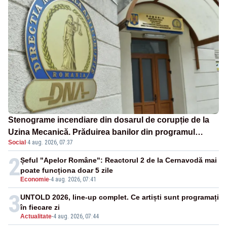
Stenograme incendiare din dosarul de corupție de la
Uzina Mecanică. Prăduirea banilor din programul
Social
·
4 aug. 2026, 07:37
SAFE, interceptată de DNA
2
Șeful "Apelor Române": Reactorul 2 de la Cernavodă mai
poate funcționa doar 5 zile
Economie
-
4 aug. 2026, 07:41
3
UNTOLD 2026, line-up complet. Ce artiști sunt programați
în fiecare zi
Actualitate
-
4 aug. 2026, 07:44