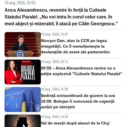
10 aug. 2026, 22:02
Anca Alexandrescu, revenire în forță la Culisele
Statului Paralel: „Nu voi intra în corul celor care, în
mod abject și mizerabil, îl atacă pe Călin Georgescu.”
10 aug. 2026, 16:47
Nicușor Dan, atac la CCR pe legea
integrității. Ce îl nemulțumește la
declarațiile de avere ale partenerilor
10 aug. 2026, 16:13
20:55 – Anca Alexandrescu revine cu o
ediție explozivă "Culisele Statului Paralel”
10 aug. 2026, 15:05
Ședință extraordinară de guvern la ora
16:00. Bolojan îi convoacă de urgență
astăzi pe miniștrii
10 aug. 2026, 14:58
Val de reacții după atacul de la Cluj: