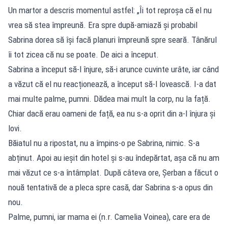
Un martor a descris momentul astfel: „Îi tot reproșa că el nu
vrea să stea împreună. Era spre după-amiază și probabil
Sabrina dorea să își facă planuri împreună spre seară. Tânărul
îi tot zicea că nu se poate. De aici a început.
Sabrina a început să-l înjure, să-i arunce cuvinte urâte, iar când
a văzut că el nu reacționează, a început să-l lovească. I-a dat
mai multe palme, pumni. Dădea mai mult la corp, nu la față.
Chiar dacă erau oameni de față, ea nu s-a oprit din a-l înjura și
lovi.
Băiatul nu a ripostat, nu a împins-o pe Sabrina, nimic. S-a
abținut. Apoi au ieșit din hotel și s-au îndepărtat, așa că nu am
mai văzut ce s-a întâmplat. După câteva ore, Șerban a făcut o
nouă tentativă de a pleca spre casă, dar Sabrina s-a opus din
nou.
Palme, pumni, iar mama ei (n.r. Camelia Voinea), care era de