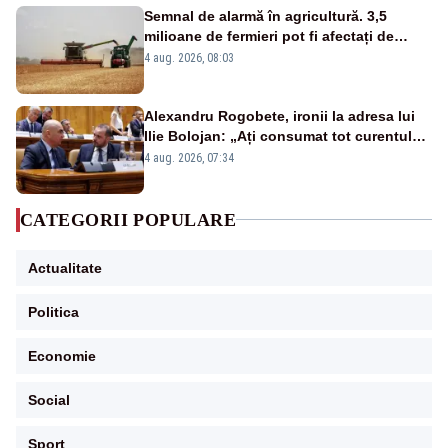
Semnal de alarmă în agricultură. 3,5
milioane de fermieri pot fi afectați de
strategia pentru conservarea
4 aug. 2026, 08:03
biodiversității
Alexandru Rogobete, ironii la adresa lui
Ilie Bolojan: „Ați consumat tot curentul
urmărind șobolani imaginari”
4 aug. 2026, 07:34
CATEGORII POPULARE
Actualitate
Politica
Economie
Social
Sport