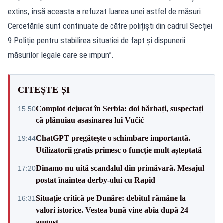
extins, însă aceasta a refuzat luarea unei astfel de măsuri.
Cercetările sunt continuate de către polițiști din cadrul Secției
9 Poliție pentru stabilirea situației de fapt și dispunerii
măsurilor legale care se impun”.
CITEȘTE ȘI
Complot dejucat în Serbia: doi bărbați, suspectați
15:50
că plănuiau asasinarea lui Vučić
ChatGPT pregătește o schimbare importantă.
19:44
Utilizatorii gratis primesc o funcție mult așteptată
Dinamo nu uită scandalul din primăvară. Mesajul
17:20
postat înaintea derby-ului cu Rapid
Situație critică pe Dunăre: debitul rămâne la
16:31
valori istorice. Vestea bună vine abia după 24
august