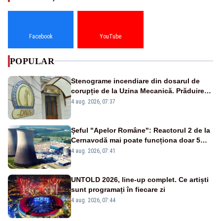
Facebook
YouTube
POPULAR
Stenograme incendiare din dosarul de
corupție de la Uzina Mecanică. Prăduirea
banilor din programul SAFE, interceptată
4 aug. 2026, 07:37
de DNA
Șeful "Apelor Române": Reactorul 2 de la
Cernavodă mai poate funcționa doar 5
zile
4 aug. 2026, 07:41
UNTOLD 2026, line-up complet. Ce artiști
sunt programați în fiecare zi
4 aug. 2026, 07:44