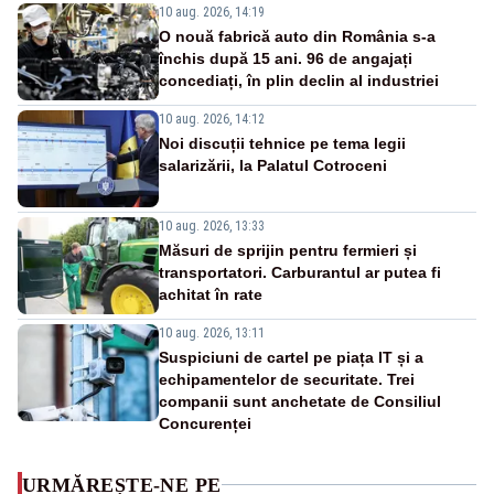
10 aug. 2026, 14:19
O nouă fabrică auto din România s-a
închis după 15 ani. 96 de angajați
concediați, în plin declin al industriei
10 aug. 2026, 14:12
Noi discuții tehnice pe tema legii
salarizării, la Palatul Cotroceni
10 aug. 2026, 13:33
Măsuri de sprijin pentru fermieri și
transportatori. Carburantul ar putea fi
achitat în rate
10 aug. 2026, 13:11
Suspiciuni de cartel pe piața IT și a
echipamentelor de securitate. Trei
companii sunt anchetate de Consiliul
Concurenței
URMĂREȘTE-NE PE