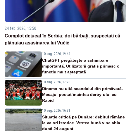
24 feb. 2026, 15:50
Complot dejucat în Serbia: doi bărbați, suspectați că
plănuiau asasinarea lui Vučić
10 aug. 2026, 19:44
ChatGPT pregătește o schimbare
importantă. Utilizatorii gratis primesc o
funcție mult așteptată
10 aug. 2026, 17:20
Dinamo nu uită scandalul din primăvară.
Mesajul postat înaintea derby-ului cu
Rapid
10 aug. 2026, 16:31
Situație critică pe Dunăre: debitul rămâne
la valori istorice. Vestea bună vine abia
după 24 august