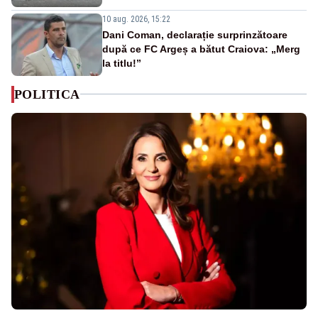
10 aug. 2026, 15:22
Dani Coman, declarație surprinzătoare
după ce FC Argeș a bătut Craiova: „Merg
la titlu!”
POLITICA