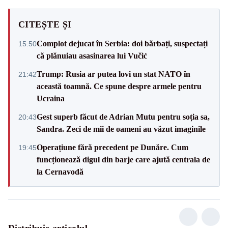
CITEȘTE ȘI
Complot dejucat în Serbia: doi bărbați, suspectați
15:50
că plănuiau asasinarea lui Vučić
Trump: Rusia ar putea lovi un stat NATO în
21:42
această toamnă. Ce spune despre armele pentru
Ucraina
Gest superb făcut de Adrian Mutu pentru soția sa,
20:43
Sandra. Zeci de mii de oameni au văzut imaginile
Operațiune fără precedent pe Dunăre. Cum
19:45
funcționează digul din barje care ajută centrala de
la Cernavodă
Distribuie articolul