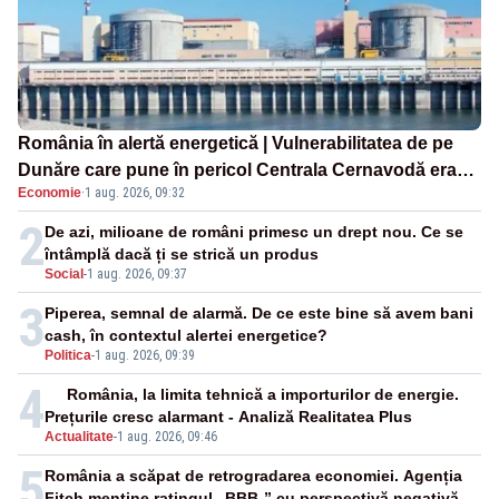
România în alertă energetică | Vulnerabilitatea de pe
Dunăre care pune în pericol Centrala Cernavodă era
Economie
·
1 aug. 2026, 09:32
cunoscută de pe vremea lui Ceaușescu
2
De azi, milioane de români primesc un drept nou. Ce se
întâmplă dacă ți se strică un produs
Social
-
1 aug. 2026, 09:37
3
Piperea, semnal de alarmă. De ce este bine să avem bani
cash, în contextul alertei energetice?
Politica
-
1 aug. 2026, 09:39
4
România, la limita tehnică a importurilor de energie.
Prețurile cresc alarmant - Analiză Realitatea Plus
Actualitate
-
1 aug. 2026, 09:46
5
România a scăpat de retrogradarea economiei. Agenția
Fitch menține ratingul „BBB-” cu perspectivă negativă