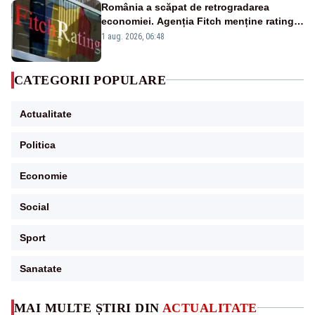
România a scăpat de retrogradarea
economiei. Agenția Fitch menține ratingul
„BBB-” cu perspectivă negativă
1 aug. 2026, 06:48
CATEGORII POPULARE
Actualitate
Politica
Economie
Social
Sport
Sanatate
MAI MULTE ȘTIRI DIN
ACTUALITATE