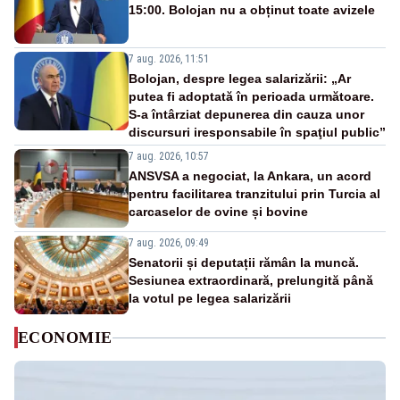
15:00. Bolojan nu a obținut toate avizele
7 aug. 2026, 11:51
Bolojan, despre legea salarizării: „Ar
putea fi adoptată în perioada următoare.
S-a întârziat depunerea din cauza unor
discursuri iresponsabile în spaţiul public”
7 aug. 2026, 10:57
ANSVSA a negociat, la Ankara, un acord
pentru facilitarea tranzitului prin Turcia al
carcaselor de ovine și bovine
7 aug. 2026, 09:49
Senatorii și deputații rămân la muncă.
Sesiunea extraordinară, prelungită până
la votul pe legea salarizării
ECONOMIE