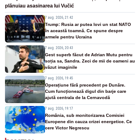
plănuiau asasinarea lui Vučić
7 aug. 2026, 21:42
Trump: Rusia ar putea lovi un stat NATO
în această toamnă. Ce spune despre
armele pentru Ucraina
7 aug. 2026, 20:43
Gest superb făcut de Adrian Mutu pentru
soția sa, Sandra. Zeci de mii de oameni au
văzut imaginile
7 aug. 2026, 19:45
Operațiune fără precedent pe Dunăre.
Cum funcționează digul din barje care
ajută centrala de la Cernavodă
7 aug. 2026, 19:17
România, sub monitorizarea Comisiei
Europene din cauza crizei energetice. Ce
cere Victor Negrescu