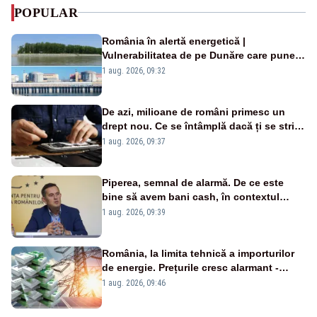
POPULAR
România în alertă energetică |
Vulnerabilitatea de pe Dunăre care pune
în pericol Centrala Cernavodă era
1 aug. 2026, 09:32
cunoscută de pe vremea lui Ceaușescu
De azi, milioane de români primesc un
drept nou. Ce se întâmplă dacă ți se strică
un produs
1 aug. 2026, 09:37
Piperea, semnal de alarmă. De ce este
bine să avem bani cash, în contextul
alertei energetice?
1 aug. 2026, 09:39
România, la limita tehnică a importurilor
de energie. Prețurile cresc alarmant -
Analiză Realitatea Plus
1 aug. 2026, 09:46