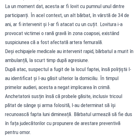
La un moment dat, acesta ar fi lovit cu pumnul unul dintre
participanți. În acel context, un alt bărbat, în vârstă de 34 de
ani, ar fi intervenit și l-ar fi atacat cu un cuțit. Lovitura i-a
provocat victimei o rană gravă în zona coapsei, existând
suspiciunea că a fost afectată artera femurală.
Deși echipajele medicale au intervenit rapid, bărbatul a murit în
ambulanță, la scurt timp după agresiune.
După atac, suspectul a fugit de la locul faptei, însă polițiștii l-
au identificat și l-au găsit ulterior la domiciliu. În timpul
primelor audieri, acesta a negat implicarea în crimă.
Anchetatorii susțin însă că probele găsite, inclusiv tricoul
pătat de sânge și arma folosită, l-au determinat să își
recunoască fapta luni dimineață. Bărbatul urmează să fie dus
în fața judecătorilor cu propunere de arestare preventivă
pentru omor.