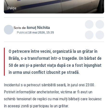
Poliție
Ionuț Nichita
Scris de
Publicat:
18 mai 2026, 15:35
O petrecere între vecini, organizată la un grătar în
Brăila, s-a transformat într-o tragedie. Un bărbat de
50 de ani și-a pierdut viața după ce a fost înjunghiat
în urma unui conflict izbucnit pe stradă.
Incidentul s-a petrecut sâmbătă seară, în jurul orei 23:00.
Potrivit informațiilor anchetatorilor, victima ar fi avut un
schimb tensionat de replici cu mai mulți bărbați care locuiesc
în aceeași zonă și participau la un grătar.