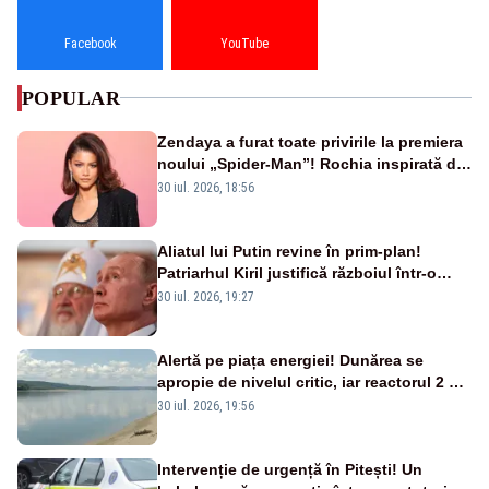
Facebook
YouTube
POPULAR
Zendaya a furat toate privirile la premiera
noului „Spider-Man”! Rochia inspirată de
pânza de păianjen a făcut senzație
30 iul. 2026, 18:56
Aliatul lui Putin revine în prim-plan!
Patriarhul Kiril justifică războiul într-o
nouă carte
30 iul. 2026, 19:27
Alertă pe piața energiei! Dunărea se
apropie de nivelul critic, iar reactorul 2 de
la Cernavodă ar putea fi oprit
30 iul. 2026, 19:56
Intervenție de urgență în Pitești! Un