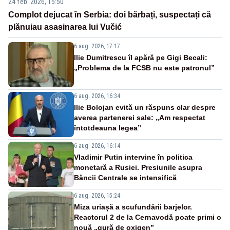
24 feb. 2026, 15:50
Complot dejucat în Serbia: doi bărbați, suspectați că
plănuiau asasinarea lui Vučić
6 aug. 2026, 17:17
Ilie Dumitrescu îl apără pe Gigi Becali:
„Problema de la FCSB nu este patronul”
6 aug. 2026, 16:34
Ilie Bolojan evită un răspuns clar despre
averea partenerei sale: „Am respectat
întotdeauna legea”
6 aug. 2026, 16:14
Vladimir Putin intervine în politica
monetară a Rusiei. Presiunile asupra
Băncii Centrale se intensifică
6 aug. 2026, 15:24
Miza uriașă a scufundării barjelor.
Reactorul 2 de la Cernavodă poate primi o
nouă „gură de oxigen”