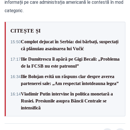
informații pe care administrația americană le contestă în mod
categoric.
CITEȘTE ȘI
Complot dejucat în Serbia: doi bărbați, suspectați
15:50
că plănuiau asasinarea lui Vučić
Ilie Dumitrescu îl apără pe Gigi Becali: „Problema
17:17
de la FCSB nu este patronul”
Ilie Bolojan evită un răspuns clar despre averea
16:34
partenerei sale: „Am respectat întotdeauna legea”
Vladimir Putin intervine în politica monetară a
16:14
Rusiei. Presiunile asupra Băncii Centrale se
intensifică