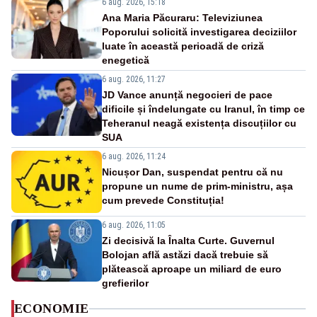
6 aug. 2026, 15:18
Ana Maria Păcuraru: Televiziunea
Poporului solicită investigarea deciziilor
luate în această perioadă de criză
enegetică
6 aug. 2026, 11:27
JD Vance anunță negocieri de pace
dificile și îndelungate cu Iranul, în timp ce
Teheranul neagă existența discuțiilor cu
SUA
6 aug. 2026, 11:24
Nicușor Dan, suspendat pentru că nu
propune un nume de prim-ministru, așa
cum prevede Constituția!
6 aug. 2026, 11:05
Zi decisivă la Înalta Curte. Guvernul
Bolojan află astăzi dacă trebuie să
plătească aproape un miliard de euro
grefierilor
ECONOMIE