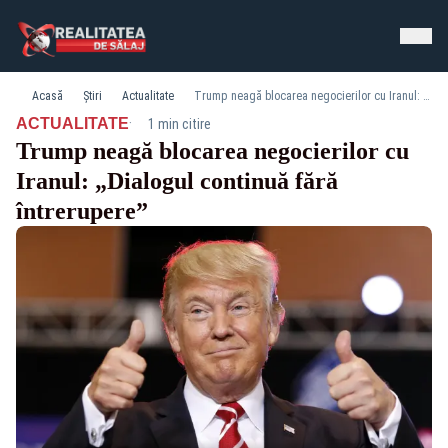
Acasă
Știri
Actualitate
Trump neagă blocarea negocierilor cu Iranul: „Dialogul continuă fără întrerupere”
·
ACTUALITATE
1 min citire
Trump neagă blocarea negocierilor cu
Iranul: „Dialogul continuă fără
întrerupere”