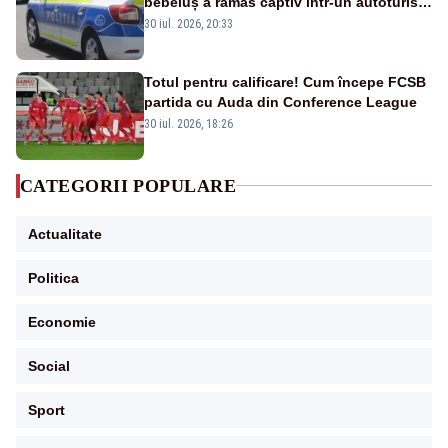
bebeluș a rămas captiv într-un autoturism
din cauza unei defecțiuni
30 iul. 2026, 20:33
Totul pentru calificare! Cum începe FCSB
partida cu Auda din Conference League
30 iul. 2026, 18:26
CATEGORII POPULARE
Actualitate
Politica
Economie
Social
Sport