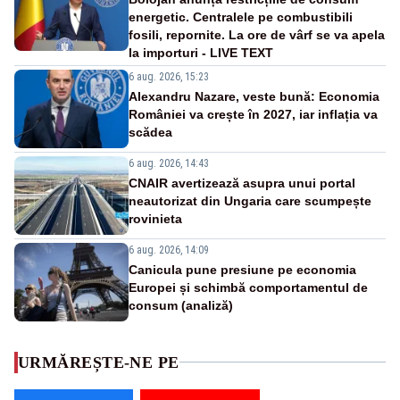
energetic. Centralele pe combustibili
fosili, repornite. La ore de vârf se va apela
la importuri - LIVE TEXT
6 aug. 2026, 15:23
Alexandru Nazare, veste bună: Economia
României va crește în 2027, iar inflația va
scădea
6 aug. 2026, 14:43
CNAIR avertizează asupra unui portal
neautorizat din Ungaria care scumpește
rovinieta
6 aug. 2026, 14:09
Canicula pune presiune pe economia
Europei și schimbă comportamentul de
consum (analiză)
URMĂREȘTE-NE PE