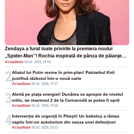
Zendaya a furat toate privirile la premiera noului
„Spider-Man”! Rochia inspirată de pânza de păianjen a
Actualitate
·
30 iul. 2026, 18:56
făcut senzație
2
Aliatul lui Putin revine în prim-plan! Patriarhul Kiril
justifică războiul într-o nouă carte
Actualitate
-
30 iul. 2026, 19:27
3
Alertă pe piața energiei! Dunărea se apropie de nivelul
critic, iar reactorul 2 de la Cernavodă ar putea fi oprit
Actualitate
-
30 iul. 2026, 19:56
4
Intervenție de urgență în Pitești! Un bebeluș a rămas
captiv într-un autoturism din cauza unei defecțiuni
Actualitate
-
30 iul. 2026, 20:33