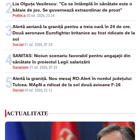
2
Lia Olguța Vasilescu: ”Ce se întâmplă în sănătate este o
bătaie de joc. Se guvernează extraordinar de prost”
Politica
-
30 iul. 2026, 23:24
3
Alertă aeriană la graniță pentru a treia oară în 24 de ore.
Două aeronave Eurofighter britanice au fost ridicate de la
sol
Social
-
31 iul. 2026, 07:24
4
SANITAS: Niciun scenariu favorabil pentru angajații din
sănătate în proiectul Legii salarizării
Sanatate
-
31 iul. 2026, 07:29
5
Alertă la graniță. Nou mesaj RO-Alert în nordul județului
Tulcea. MApN a ridicat de la sol două avioane F-16
Social
-
30 iul. 2026, 22:12
ACTUALITATE