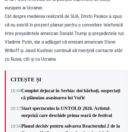
europeni ai Ucrainei.
Cât despre medierea realizată de SUA, Dmitri Peskov a spus
că nu există în prezent planuri pentru o convorbire telefonică
între preşedintele american Donald Trump şi preşedintele rus
Vladimir Putin, dar a adăugat că emisarii americani Steve
Witkoff şi Jared Kushner continuă să menţină contacte atât
cu Rusia, cât şi cu Ucraina.
CITEȘTE ȘI
Complot dejucat în Serbia: doi bărbați, suspectați
15:50
că plănuiau asasinarea lui Vučić
Start spectaculos la UNTOLD 2026. Artistul-
20:17
surpriză care deschide prima seară de festival
Planul decisiv pentru salvarea Reactorului 2 de la
19:56