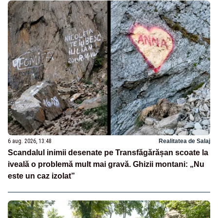
6 aug. 2026, 13:48
Realitatea de Salaj
Scandalul inimii desenate pe Transfăgărășan scoate la
iveală o problemă mult mai gravă. Ghizii montani: „Nu
este un caz izolat”