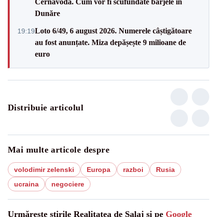
Cernavodă. Cum vor fi scufundate barjele în
Dunăre
Loto 6/49, 6 august 2026. Numerele câștigătoare
19:19
au fost anunțate. Miza depășește 9 milioane de
euro
Distribuie articolul
Mai multe articole despre
volodimir zelenski
Europa
razboi
Rusia
ucraina
negociere
Urmărește știrile Realitatea de Salaj și pe
Google