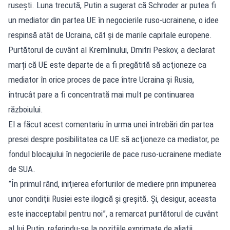
ruseşti. Luna trecută, Putin a sugerat că Schroder ar putea fi
un mediator din partea UE în negocierile ruso-ucrainene, o idee
respinsă atât de Ucraina, cât şi de marile capitale europene.
Purtătorul de cuvânt al Kremlinului, Dmitri Peskov, a declarat
marți că UE este departe de a fi pregătită să acţioneze ca
mediator în orice proces de pace între Ucraina şi Rusia,
întrucât pare a fi concentrată mai mult pe continuarea
războiului.
El a făcut acest comentariu în urma unei întrebări din partea
presei despre posibilitatea ca UE să acţioneze ca mediator, pe
fondul blocajului în negocierile de pace ruso-ucrainene mediate
de SUA.
”În primul rând, iniţierea eforturilor de mediere prin impunerea
unor condiţii Rusiei este ilogică şi greşită. Şi, desigur, aceasta
este inacceptabil pentru noi”, a remarcat purtătorul de cuvânt
al lui Putin, referindu-se la poziţiile exprimate de aliaţii