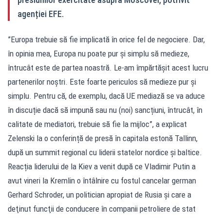
agenției EFE.
”Europa trebuie să fie implicată în orice fel de negociere. Dar,
în opinia mea, Europa nu poate pur și simplu să medieze,
întrucât este de partea noastră. Le-am împărtășit acest lucru
partenerilor noștri. Este foarte periculos să medieze pur și
simplu. Pentru că, de exemplu, dacă UE mediază se va aduce
în discuție dacă să impună sau nu (noi) sancțiuni, întrucât, în
calitate de mediatori, trebuie să fie la mijloc”, a explicat
Zelenski la o conferință de presă în capitala estonă Tallinn,
după un summit regional cu liderii statelor nordice și baltice.
Reacția liderului de la Kiev a venit după ce Vladimir Putin a
avut vineri la Kremlin o întâlnire cu fostul cancelar german
Gerhard Schroder, un politician apropiat de Rusia şi care a
deţinut funcţii de conducere în companii petroliere de stat