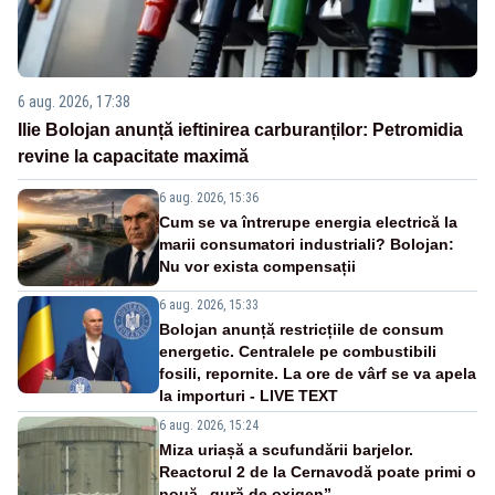
6 aug. 2026, 17:38
Ilie Bolojan anunță ieftinirea carburanților: Petromidia
revine la capacitate maximă
6 aug. 2026, 15:36
Cum se va întrerupe energia electrică la
marii consumatori industriali? Bolojan:
Nu vor exista compensații
6 aug. 2026, 15:33
Bolojan anunță restricțiile de consum
energetic. Centralele pe combustibili
fosili, repornite. La ore de vârf se va apela
la importuri - LIVE TEXT
6 aug. 2026, 15:24
Miza uriașă a scufundării barjelor.
Reactorul 2 de la Cernavodă poate primi o
nouă „gură de oxigen”