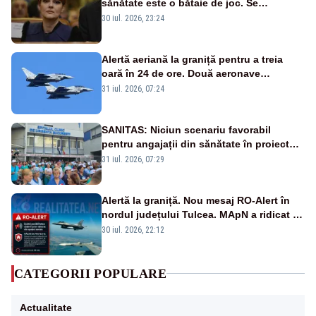
sănătate este o bătaie de joc. Se
guvernează extraordinar de prost”
30 iul. 2026, 23:24
Alertă aeriană la graniță pentru a treia
oară în 24 de ore. Două aeronave
Eurofighter britanice au fost ridicate de la
31 iul. 2026, 07:24
sol
SANITAS: Niciun scenariu favorabil
pentru angajații din sănătate în proiectul
Legii salarizării
31 iul. 2026, 07:29
Alertă la graniță. Nou mesaj RO-Alert în
nordul județului Tulcea. MApN a ridicat de
la sol două avioane F-16
30 iul. 2026, 22:12
CATEGORII POPULARE
Actualitate