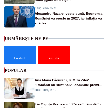
6 aug. 2026, 15:23
Alexandru Nazare, veste bună: Economia
României va crește în 2027, iar inflația va
scădea
URMĂREȘTE-NE PE
Facebook
YouTube
POPULAR
Ana Maria Păcuraru, la Miza Zilei:
”Românii nu sunt naivi, domnule premier
Bolojan”
30 iul. 2026, 22:15
Lia Olguța Vasilescu: ”Ce se întâmplă în