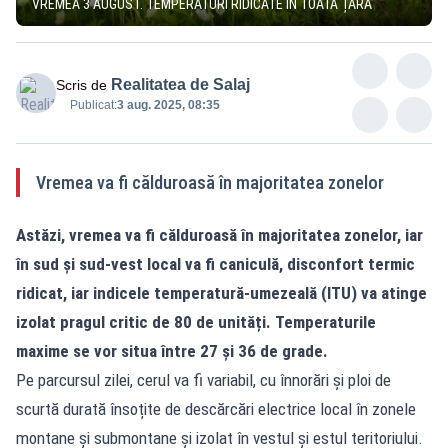
VREMEA 3 AUGUST. TEMPERATURI RIDICATE ÎN TOATĂ ȚARA
Realitatea de Salaj
Scris de
Publicat:
3 aug. 2025, 08:35
Vremea va fi călduroasă în majoritatea zonelor
Astăzi, vremea va fi călduroasă în majoritatea zonelor, iar
în sud și sud-vest local va fi caniculă, disconfort termic
ridicat, iar indicele temperatură-umezeală (ITU) va atinge
izolat pragul critic de 80 de unități. Temperaturile
maxime se vor situa între 27 și 36 de grade.
Pe parcursul zilei, cerul va fi variabil, cu înnorări și ploi de
scurtă durată însoțite de descărcări electrice local în zonele
montane și submontane și izolat în vestul și estul teritoriului.