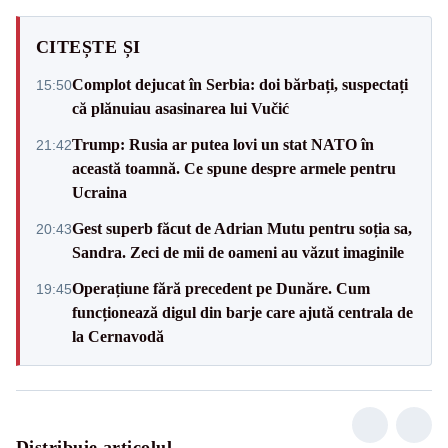
CITEȘTE ȘI
Complot dejucat în Serbia: doi bărbați, suspectați
15:50
că plănuiau asasinarea lui Vučić
Trump: Rusia ar putea lovi un stat NATO în
21:42
această toamnă. Ce spune despre armele pentru
Ucraina
Gest superb făcut de Adrian Mutu pentru soția sa,
20:43
Sandra. Zeci de mii de oameni au văzut imaginile
Operațiune fără precedent pe Dunăre. Cum
19:45
funcționează digul din barje care ajută centrala de
la Cernavodă
Distribuie articolul