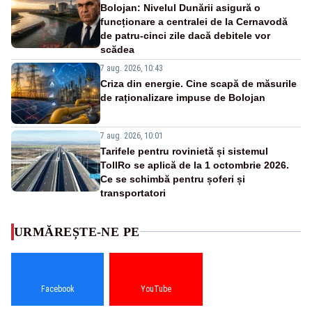
Bolojan: Nivelul Dunării asigură o
funcționare a centralei de la Cernavodă
de patru-cinci zile dacă debitele vor
scădea
7 aug. 2026, 10:43
Criza din energie. Cine scapă de măsurile
de raționalizare impuse de Bolojan
7 aug. 2026, 10:01
Tarifele pentru rovinietă și sistemul
TollRo se aplică de la 1 octombrie 2026.
Ce se schimbă pentru șoferi și
transportatori
URMĂREȘTE-NE PE
Facebook
YouTube