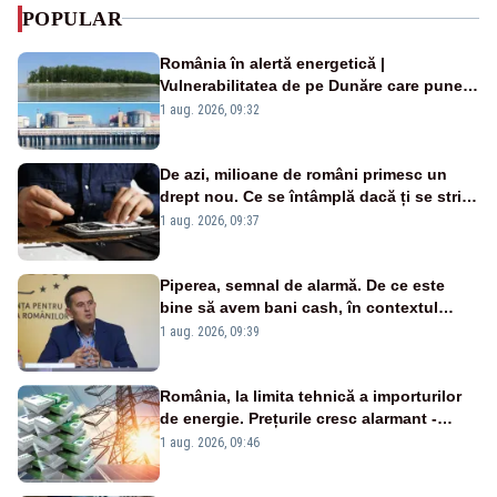
POPULAR
România în alertă energetică |
Vulnerabilitatea de pe Dunăre care pune
în pericol Centrala Cernavodă era
1 aug. 2026, 09:32
cunoscută de pe vremea lui Ceaușescu
De azi, milioane de români primesc un
drept nou. Ce se întâmplă dacă ți se strică
un produs
1 aug. 2026, 09:37
Piperea, semnal de alarmă. De ce este
bine să avem bani cash, în contextul
alertei energetice?
1 aug. 2026, 09:39
România, la limita tehnică a importurilor
de energie. Prețurile cresc alarmant -
Analiză Realitatea Plus
1 aug. 2026, 09:46