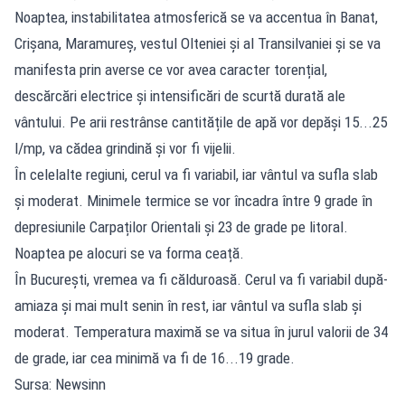
Noaptea, instabilitatea atmosferică se va accentua în Banat,
Crișana, Maramureș, vestul Olteniei și al Transilvaniei și se va
manifesta prin averse ce vor avea caracter torențial,
descărcări electrice și intensificări de scurtă durată ale
vântului. Pe arii restrânse cantitățile de apă vor depăși 15...25
l/mp, va cădea grindină și vor fi vijelii.
În celelalte regiuni, cerul va fi variabil, iar vântul va sufla slab
și moderat. Minimele termice se vor încadra între 9 grade în
depresiunile Carpaților Orientali și 23 de grade pe litoral.
Noaptea pe alocuri se va forma ceață.
În București, vremea va fi călduroasă. Cerul va fi variabil după-
amiaza și mai mult senin în rest, iar vântul va sufla slab și
moderat. Temperatura maximă se va situa în jurul valorii de 34
de grade, iar cea minimă va fi de 16...19 grade.
Sursa: Newsinn