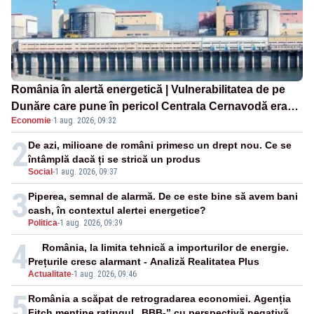
România în alertă energetică | Vulnerabilitatea de pe
Dunăre care pune în pericol Centrala Cernavodă era
Economie
·
1 aug. 2026, 09:32
cunoscută de pe vremea lui Ceaușescu
2
De azi, milioane de români primesc un drept nou. Ce se
întâmplă dacă ți se strică un produs
Social
-
1 aug. 2026, 09:37
3
Piperea, semnal de alarmă. De ce este bine să avem bani
cash, în contextul alertei energetice?
Politica
-
1 aug. 2026, 09:39
4
România, la limita tehnică a importurilor de energie.
Prețurile cresc alarmant - Analiză Realitatea Plus
Actualitate
-
1 aug. 2026, 09:46
5
România a scăpat de retrogradarea economiei. Agenția
Fitch menține ratingul „BBB-” cu perspectivă negativă