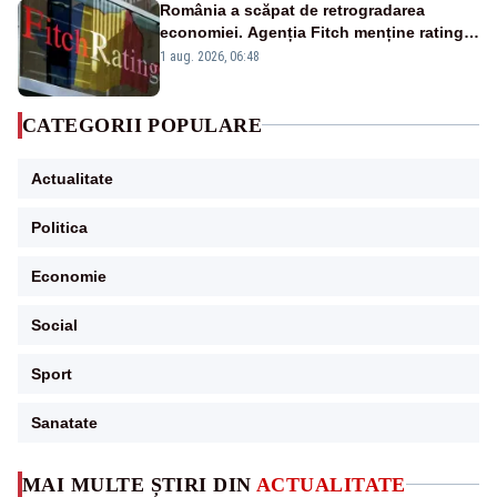
România a scăpat de retrogradarea
economiei. Agenția Fitch menține ratingul
„BBB-” cu perspectivă negativă
1 aug. 2026, 06:48
CATEGORII POPULARE
Actualitate
Politica
Economie
Social
Sport
Sanatate
MAI MULTE ȘTIRI DIN
ACTUALITATE