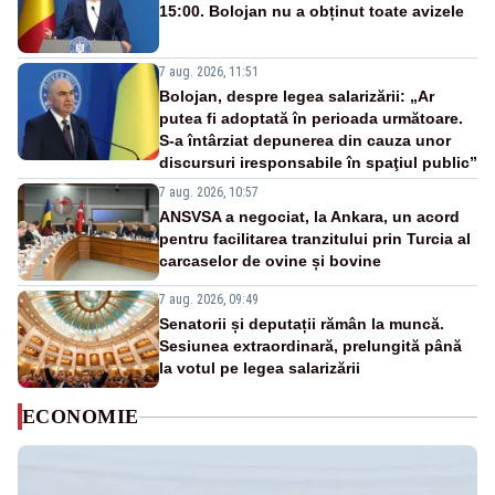
15:00. Bolojan nu a obținut toate avizele
7 aug. 2026, 11:51
Bolojan, despre legea salarizării: „Ar
putea fi adoptată în perioada următoare.
S-a întârziat depunerea din cauza unor
discursuri iresponsabile în spaţiul public”
7 aug. 2026, 10:57
ANSVSA a negociat, la Ankara, un acord
pentru facilitarea tranzitului prin Turcia al
carcaselor de ovine și bovine
7 aug. 2026, 09:49
Senatorii și deputații rămân la muncă.
Sesiunea extraordinară, prelungită până
la votul pe legea salarizării
ECONOMIE