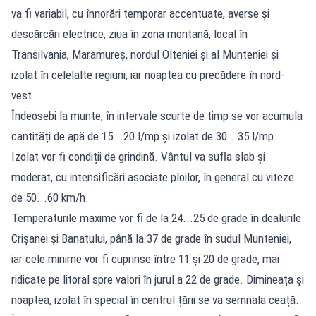
va fi variabil, cu înnorări temporar accentuate, averse și
descărcări electrice, ziua în zona montană, local în
Transilvania, Maramureș, nordul Olteniei și al Munteniei și
izolat în celelalte regiuni, iar noaptea cu precădere în nord-
vest.
Îndeosebi la munte, în intervale scurte de timp se vor acumula
cantități de apă de 15...20 l/mp și izolat de 30...35 l/mp.
Izolat vor fi condiții de grindină. Vântul va sufla slab și
moderat, cu intensificări asociate ploilor, în general cu viteze
de 50...60 km/h.
Temperaturile maxime vor fi de la 24...25 de grade în dealurile
Crișanei și Banatului, până la 37 de grade în sudul Munteniei,
iar cele minime vor fi cuprinse între 11 și 20 de grade, mai
ridicate pe litoral spre valori în jurul a 22 de grade. Dimineața și
noaptea, izolat în special în centrul țării se va semnala ceață.