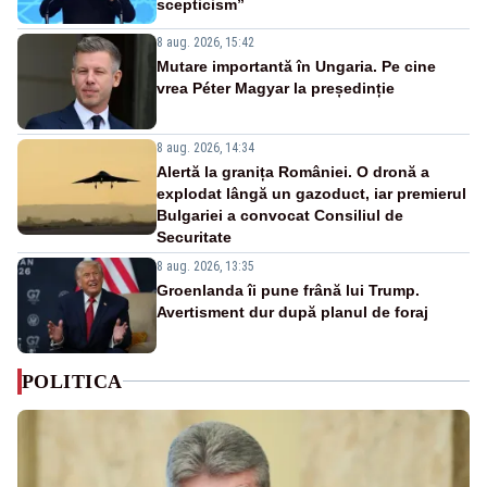
scepticism”
8 aug. 2026, 15:42
Mutare importantă în Ungaria. Pe cine
vrea Péter Magyar la președinție
8 aug. 2026, 14:34
Alertă la granița României. O dronă a
explodat lângă un gazoduct, iar premierul
Bulgariei a convocat Consiliul de
Securitate
8 aug. 2026, 13:35
Groenlanda îi pune frână lui Trump.
Avertisment dur după planul de foraj
POLITICA