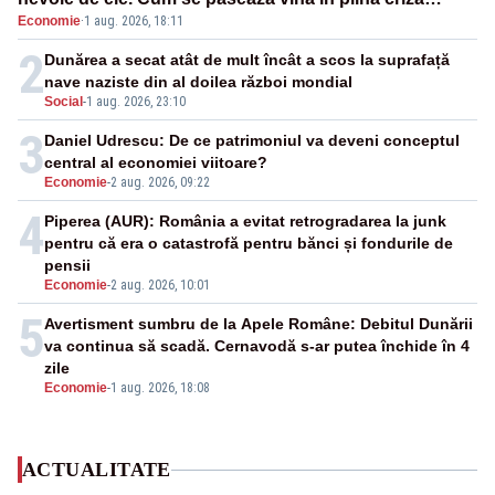
Economie
·
1 aug. 2026, 18:11
energetică
2
Dunărea a secat atât de mult încât a scos la suprafață
nave naziste din al doilea război mondial
Social
-
1 aug. 2026, 23:10
3
Daniel Udrescu: De ce patrimoniul va deveni conceptul
central al economiei viitoare?
Economie
-
2 aug. 2026, 09:22
4
Piperea (AUR): România a evitat retrogradarea la junk
pentru că era o catastrofă pentru bănci și fondurile de
pensii
Economie
-
2 aug. 2026, 10:01
5
Avertisment sumbru de la Apele Române: Debitul Dunării
va continua să scadă. Cernavodă s-ar putea închide în 4
zile
Economie
-
1 aug. 2026, 18:08
ACTUALITATE