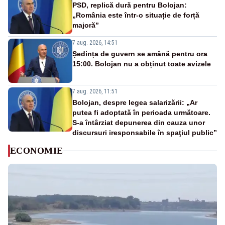
PSD, replică dură pentru Bolojan:
„România este într-o situație de forță
majoră”
7 aug. 2026, 14:51
Ședința de guvern se amână pentru ora
15:00. Bolojan nu a obținut toate avizele
7 aug. 2026, 11:51
Bolojan, despre legea salarizării: „Ar
putea fi adoptată în perioada următoare.
S-a întârziat depunerea din cauza unor
discursuri iresponsabile în spaţiul public”
ECONOMIE