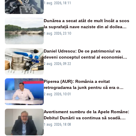
pasează vina în plină criză energetică
1 aug. 2026, 18:11
Dunărea a secat atât de mult încât a scos
la suprafață nave naziste din al doilea
război mondial
1 aug. 2026, 23:10
Daniel Udrescu: De ce patrimoniul va
deveni conceptul central al economiei
viitoare?
2 aug. 2026, 09:22
Piperea (AUR): România a evitat
retrogradarea la junk pentru că era o
catastrofă pentru bănci și fondurile de
2 aug. 2026, 10:01
pensii
Avertisment sumbru de la Apele Române:
Debitul Dunării va continua să scadă.
Cernavodă s-ar putea închide în 4 zile
1 aug. 2026, 18:08