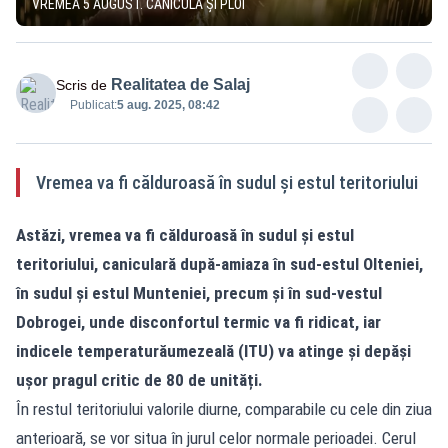
VREMEA 5 AUGUST. CANICULĂ ȘI PLOI
Realitatea de Salaj
Scris de
Publicat:
5 aug. 2025, 08:42
Vremea va fi călduroasă în sudul și estul teritoriului
Astăzi, vremea va fi călduroasă în sudul și estul
teritoriului, caniculară după-amiaza în sud-estul Olteniei,
în sudul și estul Munteniei, precum și în sud-vestul
Dobrogei, unde disconfortul termic va fi ridicat, iar
indicele temperaturăumezeală (ITU) va atinge și depăși
ușor pragul critic de 80 de unități.
În restul teritoriului valorile diurne, comparabile cu cele din ziua
anterioară, se vor situa în jurul celor normale perioadei. Cerul