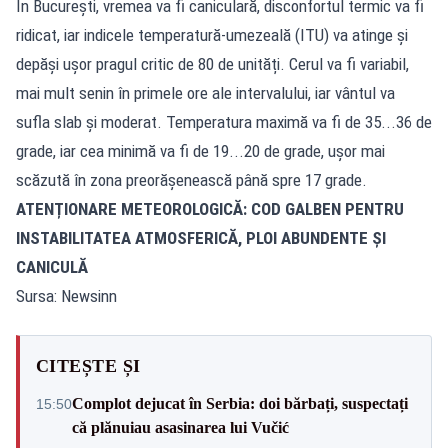
În București, vremea va fi caniculară, disconfortul termic va fi
ridicat, iar indicele temperatură-umezeală (ITU) va atinge și
depăși ușor pragul critic de 80 de unități. Cerul va fi variabil,
mai mult senin în primele ore ale intervalului, iar vântul va
sufla slab și moderat. Temperatura maximă va fi de 35...36 de
grade, iar cea minimă va fi de 19...20 de grade, ușor mai
scăzută în zona preorășenească până spre 17 grade.
ATENȚIONARE METEOROLOGICĂ: COD GALBEN PENTRU
INSTABILITATEA ATMOSFERICĂ, PLOI ABUNDENTE ȘI
CANICULĂ
Sursa: Newsinn
CITEȘTE ȘI
Complot dejucat în Serbia: doi bărbați, suspectați
15:50
că plănuiau asasinarea lui Vučić