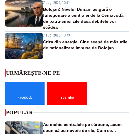
7 aug. 2026, 10:51
Bolojan: Nivelul Dunării asigură o
funcționare a centralei de la Cernavodă
de patru-cinci zile dacă debitele vor
scădea
7 aug. 2026, 10:43
Criza din energie. Cine scapă de măsurile
de raționalizare impuse de Bolojan
URMĂREȘTE-NE PE
Facebook
YouTube
POPULAR
Au închis centralele pe cărbune, acum
spun că au nevoie de ele. Cum se