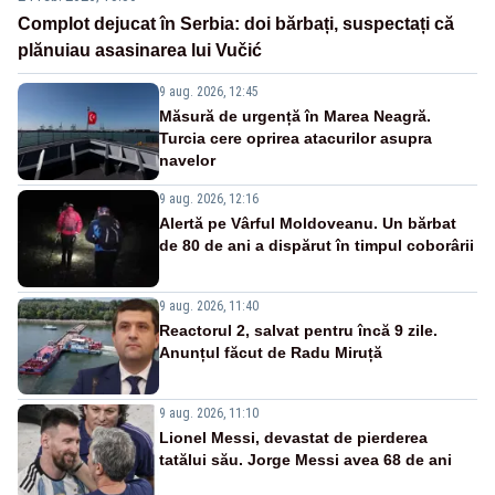
Complot dejucat în Serbia: doi bărbați, suspectați că
plănuiau asasinarea lui Vučić
9 aug. 2026, 12:45
Măsură de urgență în Marea Neagră.
Turcia cere oprirea atacurilor asupra
navelor
9 aug. 2026, 12:16
Alertă pe Vârful Moldoveanu. Un bărbat
de 80 de ani a dispărut în timpul coborârii
9 aug. 2026, 11:40
Reactorul 2, salvat pentru încă 9 zile.
Anunțul făcut de Radu Miruță
9 aug. 2026, 11:10
Lionel Messi, devastat de pierderea
tatălui său. Jorge Messi avea 68 de ani