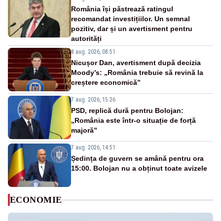
România își păstrează ratingul
recomandat investițiilor. Un semnal
pozitiv, dar și un avertisment pentru
autorități
8 aug. 2026, 08:51
Nicușor Dan, avertisment după decizia
Moody’s: „România trebuie să revină la
creștere economică”
7 aug. 2026, 15:26
PSD, replică dură pentru Bolojan:
„România este într-o situație de forță
majoră”
7 aug. 2026, 14:51
Ședința de guvern se amână pentru ora
15:00. Bolojan nu a obținut toate avizele
ECONOMIE