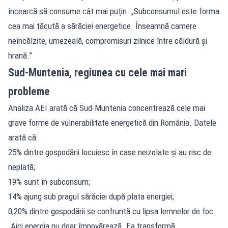
încearcă să consume cât mai puțin. „Subconsumul este forma
cea mai tăcută a sărăciei energetice. Înseamnă camere
neîncălzite, umezeală, compromisuri zilnice între căldură și
hrană.”
Sud-Muntenia, regiunea cu cele mai mari
probleme
Analiza AEI arată că Sud-Muntenia concentrează cele mai
grave forme de vulnerabilitate energetică din România. Datele
arată că:
25% dintre gospodării locuiesc în case neizolate și au risc de
neplată;
19% sunt în subconsum;
14% ajung sub pragul sărăciei după plata energiei;
0,20% dintre gospodării se confruntă cu lipsa lemnelor de foc.
„Aici energia nu doar împovărează. Ea transformă