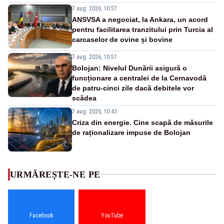
7 aug. 2026, 10:57
ANSVSA a negociat, la Ankara, un acord
pentru facilitarea tranzitului prin Turcia al
carcaselor de ovine și bovine
7 aug. 2026, 10:51
Bolojan: Nivelul Dunării asigură o
funcționare a centralei de la Cernavodă
de patru-cinci zile dacă debitele vor
scădea
7 aug. 2026, 10:43
Criza din energie. Cine scapă de măsurile
de raționalizare impuse de Bolojan
URMĂREȘTE-NE PE
Facebook
YouTube