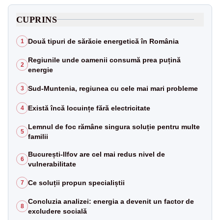
CUPRINS
Două tipuri de sărăcie energetică în România
1
Regiunile unde oamenii consumă prea puțină
2
energie
Sud-Muntenia, regiunea cu cele mai mari probleme
3
Există încă locuințe fără electricitate
4
Lemnul de foc rămâne singura soluție pentru multe
5
familii
București-Ilfov are cel mai redus nivel de
6
vulnerabilitate
Ce soluții propun specialiștii
7
Concluzia analizei: energia a devenit un factor de
8
excludere socială