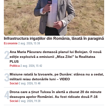
Infrastructura irigațiilor din România, lăsată în paragină
Economie
·
2 aug. 2026, 15:38
2
Ana Maria Păcuraru demască planul lui Bolojan. O nouă
ediție explozivă a emisiunii „Miza Zilei” la Realitatea
PLUS
Politica
-
2 aug. 2026, 15:42
3
Misiune ratată la Izvoarele, pe Dunăre: stânca nu a cedat,
militarii reiau detonările luni – VIDEO
Social
-
2 aug. 2026, 15:48
4
Drona care a ținut Tulcea în alertă a zburat 20 de minute
deasupra apelor României. Au fost ridicate două F-16
Social
-
2 aug. 2026, 19:28