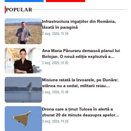
POPULAR
Infrastructura irigațiilor din România,
lăsată în paragină
2 aug. 2026, 15:38
Ana Maria Păcuraru demască planul lui
Bolojan. O nouă ediție explozivă a
emisiunii „Miza Zilei” la Realitatea PLUS
2 aug. 2026, 15:42
Misiune ratată la Izvoarele, pe Dunăre:
stânca nu a cedat, militarii reiau
detonările luni – VIDEO
2 aug. 2026, 15:48
Drona care a ținut Tulcea în alertă a
zburat 20 de minute deasupra apelor
României. Au fost ridicate două F-16
2 aug. 2026, 19:28