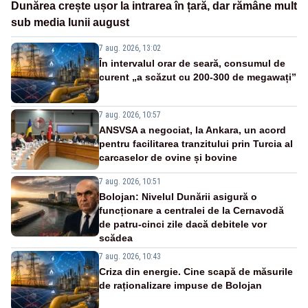
Dunărea crește ușor la intrarea în țară, dar rămâne mult
sub media lunii august
7 aug. 2026, 13:02
În intervalul orar de seară, consumul de
curent „a scăzut cu 200-300 de megawați”
7 aug. 2026, 10:57
ANSVSA a negociat, la Ankara, un acord
pentru facilitarea tranzitului prin Turcia al
carcaselor de ovine și bovine
7 aug. 2026, 10:51
Bolojan: Nivelul Dunării asigură o
funcționare a centralei de la Cernavodă
de patru-cinci zile dacă debitele vor
scădea
7 aug. 2026, 10:43
Criza din energie. Cine scapă de măsurile
de raționalizare impuse de Bolojan