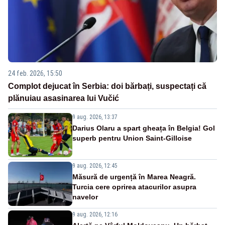
24 feb. 2026, 15:50
Complot dejucat în Serbia: doi bărbați, suspectați că
plănuiau asasinarea lui Vučić
9 aug. 2026, 13:37
Darius Olaru a spart gheața în Belgia! Gol
superb pentru Union Saint-Gilloise
9 aug. 2026, 12:45
Măsură de urgență în Marea Neagră.
Turcia cere oprirea atacurilor asupra
navelor
9 aug. 2026, 12:16