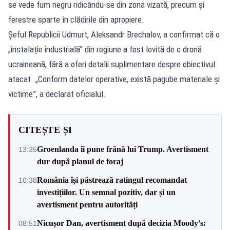
se vede fum negru ridicându-se din zona vizată, precum și
ferestre sparte în clădirile din apropiere.
Șeful Republicii Udmurt, Aleksandr Brechalov, a confirmat că o
„instalație industrială” din regiune a fost lovită de o dronă
ucraineană, fără a oferi detalii suplimentare despre obiectivul
atacat. „Conform datelor operative, există pagube materiale și
victime”, a declarat oficialul.
CITEȘTE ȘI
Groenlanda îi pune frână lui Trump. Avertisment
13:35
dur după planul de foraj
România își păstrează ratingul recomandat
10:38
investițiilor. Un semnal pozitiv, dar și un
avertisment pentru autorități
Nicușor Dan, avertisment după decizia Moody’s:
08:51