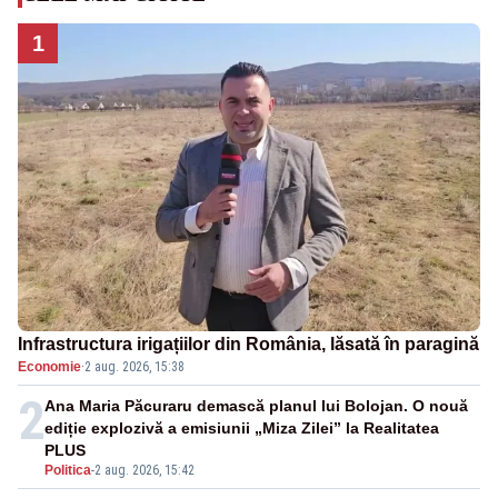
1
Infrastructura irigațiilor din România, lăsată în paragină
Economie
·
2 aug. 2026, 15:38
2
Ana Maria Păcuraru demască planul lui Bolojan. O nouă
ediție explozivă a emisiunii „Miza Zilei” la Realitatea
PLUS
Politica
-
2 aug. 2026, 15:42