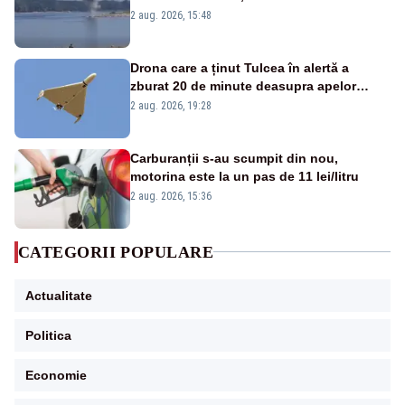
detonările luni – VIDEO
2 aug. 2026, 15:48
Drona care a ținut Tulcea în alertă a
zburat 20 de minute deasupra apelor
României. Au fost ridicate două F-16
2 aug. 2026, 19:28
Carburanții s-au scumpit din nou,
motorina este la un pas de 11 lei/litru
2 aug. 2026, 15:36
CATEGORII POPULARE
Actualitate
Politica
Economie