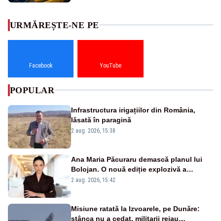
URMĂREȘTE-NE PE
Facebook
YouTube
POPULAR
Infrastructura irigațiilor din România,
lăsată în paragină
2 aug. 2026, 15:38
Ana Maria Păcuraru demască planul lui
Bolojan. O nouă ediție explozivă a
emisiunii „Miza Zilei” la Realitatea PLUS
2 aug. 2026, 15:42
Misiune ratată la Izvoarele, pe Dunăre:
stânca nu a cedat, militarii reiau