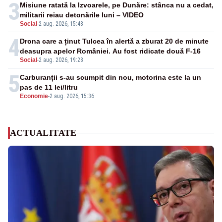
3
Misiune ratată la Izvoarele, pe Dunăre: stânca nu a cedat,
militarii reiau detonările luni – VIDEO
Social
-
2 aug. 2026, 15:48
4
Drona care a ținut Tulcea în alertă a zburat 20 de minute
deasupra apelor României. Au fost ridicate două F-16
Social
-
2 aug. 2026, 19:28
5
Carburanții s-au scumpit din nou, motorina este la un
pas de 11 lei/litru
Economie
-
2 aug. 2026, 15:36
ACTUALITATE