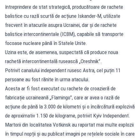
întreprindere de stat strategică, producătoare de rachete
balistice cu rază scurtă de acțiune Iskander-M, utilizate
frecvent în atacurile asupra Ucrainei, dar și de rachete
balistice intercontinentale (ICBM), capabile să transporte
focoase nucleare până în Statele Unite.
Uzina este, de asemenea, suspectată că produce noua
rachetă intercontinentală rusească „Oreshnik”.
Potrivit canalului independent rusesc Astra, cel puțin 11
persoane au fost rănite în urma atacului.
Acesta ar fi fost executat cu rachete de croazieră de
fabricație ucraineană „Flamingo”, care ar avea o rază de
acțiune de până la 3.000 de kilometri și o încărcătură explozivă
de aproximativ 1.150 de kilograme, potrivit
Kyiv Independent
.
Martorii din localitatea Votkinsk au raportat mai multe explozii
în timpul nopții și au publicat imagini pe rețelele sociale în care