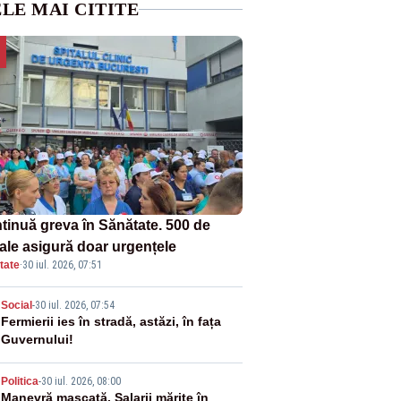
LE MAI CITITE
tinuă greva în Sănătate. 500 de
tale asigură doar urgențele
tate
·
30 iul. 2026, 07:51
2
Social
-
30 iul. 2026, 07:54
Fermierii ies în stradă, astăzi, în fața
Guvernului!
3
Politica
-
30 iul. 2026, 08:00
Manevră mascată. Salarii mărite în