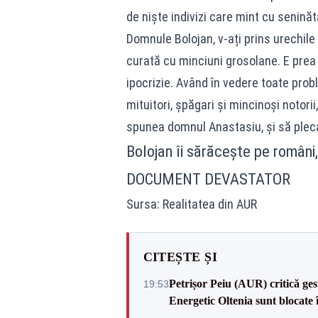
de niște indivizi care mint cu senină
Domnule Bolojan, v-ați prins urechile 
curată cu minciuni grosolane. E prea t
ipocrizie. Având în vedere toate pro
mituitori, șpăgari și mincinoși notori
spunea domnul Anastasiu, și să pleca
Bolojan îi sărăcește pe români,
DOCUMENT DEVASTATOR
Sursa: Realitatea din AUR
CITEȘTE ȘI
Petrișor Peiu (AUR) critică ges
19:53
Energetic Oltenia sunt blocate în 