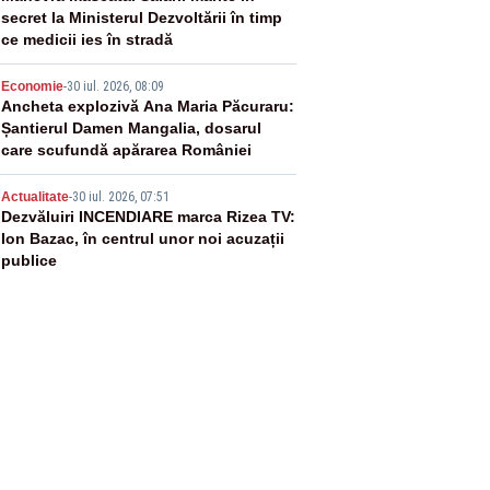
secret la Ministerul Dezvoltării în timp
ce medicii ies în stradă
4
Economie
-
30 iul. 2026, 08:09
Ancheta explozivă Ana Maria Păcuraru:
Șantierul Damen Mangalia, dosarul
care scufundă apărarea României
5
Actualitate
-
30 iul. 2026, 07:51
Dezvăluiri INCENDIARE marca Rizea TV:
Ion Bazac, în centrul unor noi acuzații
publice