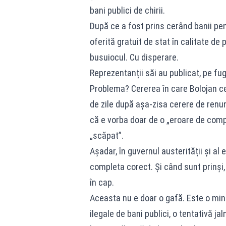
bani publici de chirii.
După ce a fost prins cerând banii pen
oferită gratuit de stat în calitate de
busuiocul. Cu disperare.
Reprezentanții săi au publicat, pe fug
Problema? Cererea în care Bolojan cer
de zile după așa-zisa cerere de renun
că e vorba doar de o „eroare de comple
„scăpat”.
Așadar, în guvernul austerității și al 
completa corect. Și când sunt prinși, v
în cap.
Aceasta nu e doar o gafă. Este o minc
ilegale de bani publici, o tentativă ja