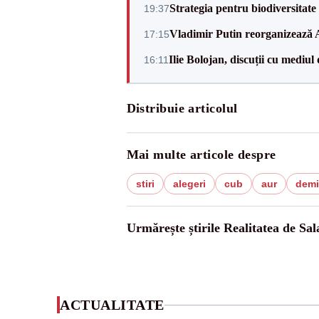
Strategia pentru biodiversitat
19:37
Vladimir Putin reorganizează A
17:15
Ilie Bolojan, discuții cu mediul
16:11
Distribuie articolul
Mai multe articole despre
stiri
alegeri
cub
aur
demis
Urmărește știrile Realitatea de Sal
ACTUALITATE