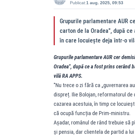
Publicat:
1 aug. 2025, 09:53
Grupurile parlamentare AUR cer
carton de la Oradea", după ce a
în care locuiește deja într-o v
Grupurile parlamentare AUR cer demisia
Oradea", după ce a fost prins cerând ban
vilă RA APPS.
"Nu trece o zi fără ca „guvernarea au
dispreț. Ilie Bolojan, reformatorul de
cazarea acestuia, în timp ce locuiește
că ocupă funcția de Prim-ministru.
Așadar, românul de rând trebuie să pl
și pensia, dar clientela de partid a lu