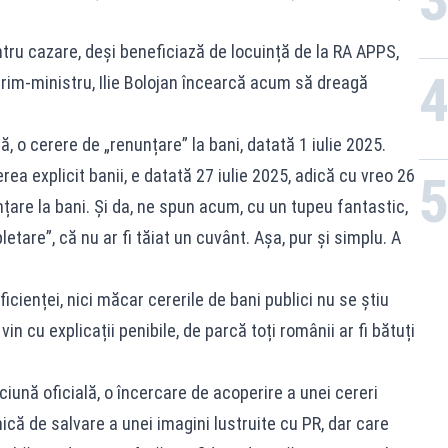
tru cazare, deși beneficiază de locuință de la RA APPS,
 prim-ministru, Ilie Bolojan încearcă acum să dreagă
ă, o cerere de „renunțare” la bani, datată 1 iulie 2025.
ea explicit banii, e datată 27 iulie 2025, adică cu vreo 26
țare la bani. Și da, ne spun acum, cu un tupeu fantastic,
tare”, că nu ar fi tăiat un cuvânt. Așa, pur și simplu. A
eficienței, nici măcar cererile de bani publici nu se știu
in cu explicații penibile, de parcă toți românii ar fi bătuți
iună oficială, o încercare de acoperire a unei cereri
lnică de salvare a unei imagini lustruite cu PR, dar care