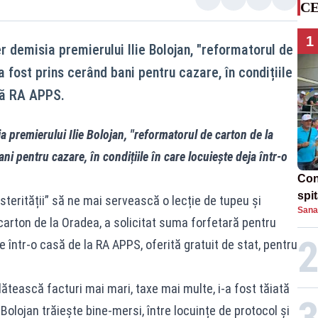
CE
1
 demisia premierului Ilie Bolojan, "reformatorul de
 fost prins cerând bani pentru cazare, în condițiile
ilă RA APPS.
 premierului Ilie Bolojan, "reformatorul de carton de la
i pentru cazare, în condițiile în care locuiește deja într-o
Con
spi
sterității” să ne mai servească o lecție de tupeu și
Sana
 carton de la Oradea, a solicitat suma forfetară pentru
 într-o casă de la RA APPS, oferită gratuit de stat, pentru
ătească facturi mai mari, taxe mai multe, i-a fost tăiată
i Bolojan trăiește bine-mersi, între locuințe de protocol și