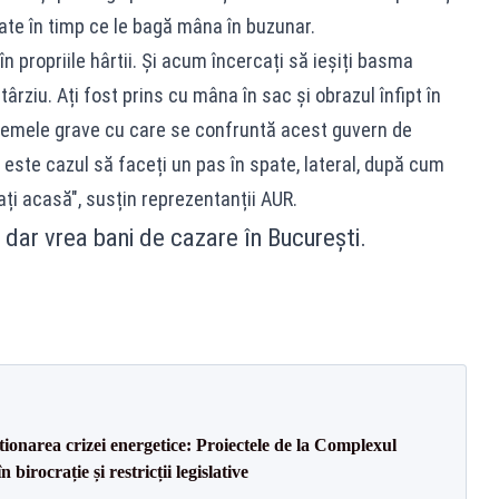
tate în timp ce le bagă mâna în buzunar.
în propriile hârtii. Și acum încercați să ieșiți basma
ârziu. Ați fost prins cu mâna în sac și obrazul înfipt în
blemele grave cu care se confruntă acest guvern de
i, este cazul să faceți un pas în spate, lateral, după cum
ți acasă", susțin reprezentanții AUR.
 dar vrea bani de cazare în București.
tionarea crizei energetice: Proiectele de la Complexul
birocrație și restricții legislative