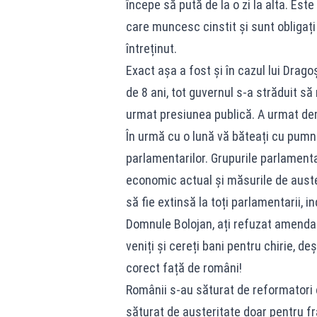
începe să pută de la o zi la alta. Este
care muncesc cinstit și sunt obligați
întreținut.
Exact așa a fost și în cazul lui Drag
de 8 ani, tot guvernul s-a străduit să
urmat presiunea publică. A urmat dem
În urmă cu o lună vă băteați cu pumnul
parlamentarilor. Grupurile parlament
economic actual și măsurile de aust
să fie extinsă la toți parlamentarii, i
Domnule Bolojan, ați refuzat amenda
veniți și cereți bani pentru chirie, de
corect față de români!
Românii s-au săturat de reformatori c
săturat de austeritate doar pentru frai