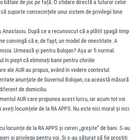
 o bătaie de joc pe față. O sfidare directă a tuturor celor
 să suporte consecințele unui sistem de privilegii bine
oș Anastasiu. După ce a recunoscut că a plătit șpagă timp
 ne convingă că e, de fapt, un model de onestitate. A
isia. Urmează și pentru Bolojan? Așa ar fi normal.
 în piept că eliminați banii pentru chiriile
are ale AUR au propus, având în vedere contextul
eritate anunțate de Guvernul Bolojan, ca această măsură
ndiferent de domiciliu.
mentul AUR care propunea acest lucru, iar acum tot voi
și aveți locuințele de la RA APPS. Nu este nici moral și nici
u locuințe de la RA APPS și cereri „greșite” de bani. S-au
eri și privilegii pentru voi. Și s-au săturat să fie prostiți