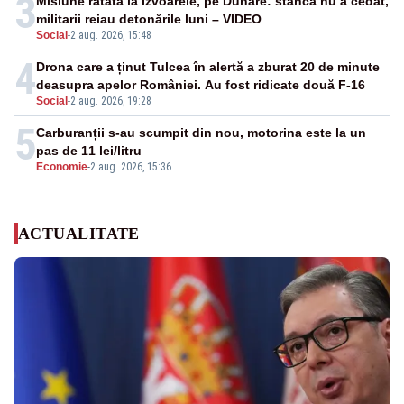
3
Misiune ratată la Izvoarele, pe Dunăre: stânca nu a cedat,
militarii reiau detonările luni – VIDEO
Social
-
2 aug. 2026, 15:48
4
Drona care a ținut Tulcea în alertă a zburat 20 de minute
deasupra apelor României. Au fost ridicate două F-16
Social
-
2 aug. 2026, 19:28
5
Carburanții s-au scumpit din nou, motorina este la un
pas de 11 lei/litru
Economie
-
2 aug. 2026, 15:36
ACTUALITATE