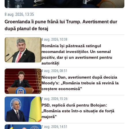
8 aug. 2026, 13:35
Groenlanda îi pune frână lui Trump. Avertisment dur
după planul de foraj
8 aug. 2026, 10:38
România își păstrează ratingul
recomandat investițiilor. Un semnal
pozitiv, dar și un avertisment pentru
autorități
8 aug. 2026, 08:51
Nicușor Dan, avertisment după decizia
Moody’s: „România trebuie să revină la
creștere economică”
7 aug. 2026, 15:26
PSD, replică dură pentru Bolojan:
„România este într-o situație de forță
majoră”
7 aug. 2026, 14:51