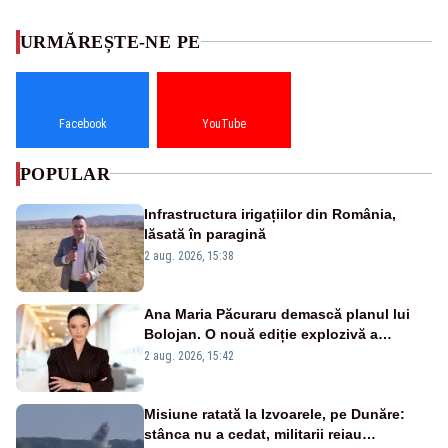
URMĂREȘTE-NE PE
Facebook
YouTube
POPULAR
Infrastructura irigațiilor din România,
lăsată în paragină
2 aug. 2026, 15:38
Ana Maria Păcuraru demască planul lui
Bolojan. O nouă ediție explozivă a
emisiunii „Miza Zilei” la Realitatea PLUS
2 aug. 2026, 15:42
Misiune ratată la Izvoarele, pe Dunăre:
stânca nu a cedat, militarii reiau