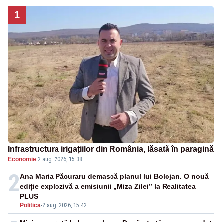
1
Infrastructura irigațiilor din România, lăsată în paragină
Economie
·
2 aug. 2026, 15:38
2
Ana Maria Păcuraru demască planul lui Bolojan. O nouă
ediție explozivă a emisiunii „Miza Zilei” la Realitatea
PLUS
Politica
-
2 aug. 2026, 15:42