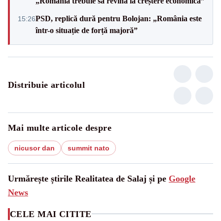
„România trebuie să revină la creștere economică”
PSD, replică dură pentru Bolojan: „România este
15:26
într-o situație de forță majoră”
Distribuie articolul
Mai multe articole despre
nicusor dan
summit nato
Urmărește știrile Realitatea de Salaj și pe
Google
News
CELE MAI CITITE