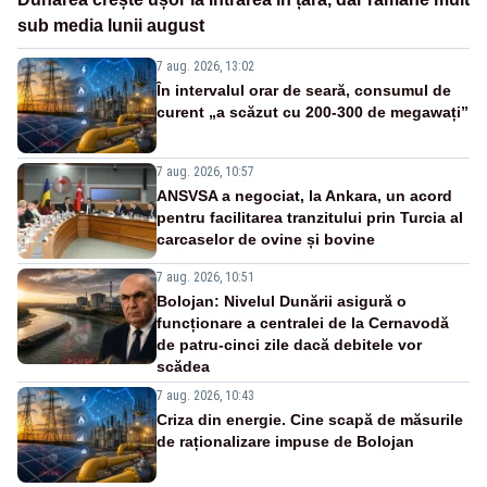
sub media lunii august
7 aug. 2026, 13:02
În intervalul orar de seară, consumul de
curent „a scăzut cu 200-300 de megawați”
7 aug. 2026, 10:57
ANSVSA a negociat, la Ankara, un acord
pentru facilitarea tranzitului prin Turcia al
carcaselor de ovine și bovine
7 aug. 2026, 10:51
Bolojan: Nivelul Dunării asigură o
funcționare a centralei de la Cernavodă
de patru-cinci zile dacă debitele vor
scădea
7 aug. 2026, 10:43
Criza din energie. Cine scapă de măsurile
de raționalizare impuse de Bolojan