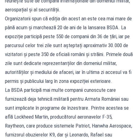
reunește sute de companii internaționale din domeniul militar,
aerospațial și al securității.
Organizatorii spun că ediția din acest an este cea mai mare de
până acum și marchează 20 de ani de la lansarea BSDA. La
expoziție participă peste 550 de companii din 36 de țări, iar pe
parcursul celor trei zile sunt așteptați aproximativ 30.000 de
vizitatori și peste 350 de oficiali români și străini. Primele două
zile sunt dedicate reprezentanților din domeniul militar,
autorităților și mediului de afaceri, iar în ultima zi accesul va fi
permis și publicului larg în zona expoziției exterioare.
La BSDA participă mai multe companii cunoscute care
furnizează deja tehnică militară pentru Armata României sau
sunt implicate în programe de înzestrare. Printre acestea se
află Lockheed Martin, producătorul aeronavelor F-35,
Raytheon, care produce sistemele Patriot, Hanwha Aerospace,
furnizorul obuzierelor K9, dar și Leonardo, Rafael sau