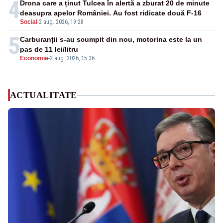
4
Drona care a ținut Tulcea în alertă a zburat 20 de minute
deasupra apelor României. Au fost ridicate două F-16
Social
-
2 aug. 2026, 19:28
5
Carburanții s-au scumpit din nou, motorina este la un
pas de 11 lei/litru
Economie
-
2 aug. 2026, 15:36
ACTUALITATE