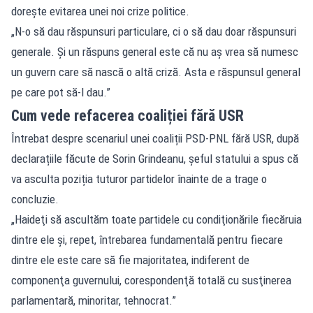
dorește evitarea unei noi crize politice.
„N-o să dau răspunsuri particulare, ci o să dau doar răspunsuri
generale. Şi un răspuns general este că nu aş vrea să numesc
un guvern care să nască o altă criză. Asta e răspunsul general
pe care pot să-l dau.”
Cum vede refacerea coaliției fără USR
Întrebat despre scenariul unei coaliții PSD-PNL fără USR, după
declarațiile făcute de Sorin Grindeanu, șeful statului a spus că
va asculta poziția tuturor partidelor înainte de a trage o
concluzie.
„Haideţi să ascultăm toate partidele cu condiţionările fiecăruia
dintre ele şi, repet, întrebarea fundamentală pentru fiecare
dintre ele este care să fie majoritatea, indiferent de
componenţa guvernului, corespondenţă totală cu susţinerea
parlamentară, minoritar, tehnocrat.”