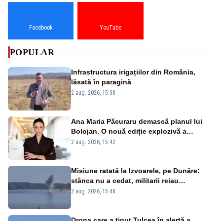
Facebook
YouTube
POPULAR
Infrastructura irigațiilor din România,
lăsată în paragină
2 aug. 2026, 15:38
Ana Maria Păcuraru demască planul lui
Bolojan. O nouă ediție explozivă a
emisiunii „Miza Zilei” la Realitatea PLUS
2 aug. 2026, 15:42
Misiune ratată la Izvoarele, pe Dunăre:
stânca nu a cedat, militarii reiau
detonările luni – VIDEO
2 aug. 2026, 15:48
Drona care a ținut Tulcea în alertă a