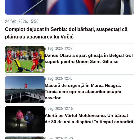
24 feb. 2026, 15:50
Complot dejucat în Serbia: doi bărbați, suspectați că
plănuiau asasinarea lui Vučić
9 aug. 2026, 13:37
Darius Olaru a spart gheața în Belgia! Gol
superb pentru Union Saint-Gilloise
9 aug. 2026, 12:45
Măsură de urgență în Marea Neagră.
Turcia cere oprirea atacurilor asupra
navelor
9 aug. 2026, 12:16
Alertă pe Vârful Moldoveanu. Un bărbat
de 80 de ani a dispărut în timpul coborârii
9 aug. 2026, 11:40