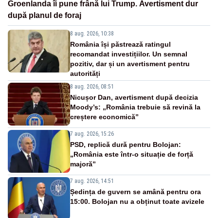
Groenlanda îi pune frână lui Trump. Avertisment dur
după planul de foraj
8 aug. 2026, 10:38
România își păstrează ratingul
recomandat investițiilor. Un semnal
pozitiv, dar și un avertisment pentru
autorități
8 aug. 2026, 08:51
Nicușor Dan, avertisment după decizia
Moody’s: „România trebuie să revină la
creștere economică”
7 aug. 2026, 15:26
PSD, replică dură pentru Bolojan:
„România este într-o situație de forță
majoră”
7 aug. 2026, 14:51
Ședința de guvern se amână pentru ora
15:00. Bolojan nu a obținut toate avizele