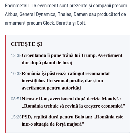
Rheinmetall. La eveniment sunt prezente și companii precum
Airbus, General Dynamics, Thales, Damen sau producători de
armament precum Glock, Beretta și Colt.
CITEȘTE ȘI
Groenlanda îi pune frână lui Trump. Avertisment
13:35
dur după planul de foraj
România își păstrează ratingul recomandat
10:38
investițiilor. Un semnal pozitiv, dar și un
avertisment pentru autorități
Nicușor Dan, avertisment după decizia Moody’s:
08:51
„România trebuie să revină la creștere economică”
PSD, replică dură pentru Bolojan: „România este
15:26
într-o situație de forță majoră”