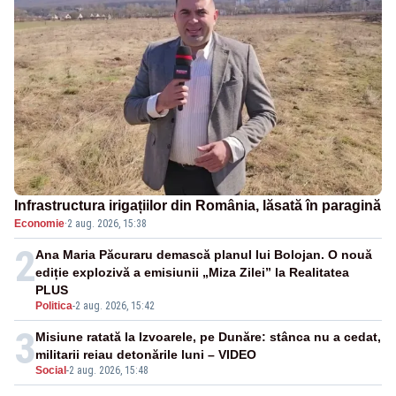
Infrastructura irigațiilor din România, lăsată în paragină
Economie
·
2 aug. 2026, 15:38
2
Ana Maria Păcuraru demască planul lui Bolojan. O nouă
ediție explozivă a emisiunii „Miza Zilei” la Realitatea
PLUS
Politica
-
2 aug. 2026, 15:42
3
Misiune ratată la Izvoarele, pe Dunăre: stânca nu a cedat,
militarii reiau detonările luni – VIDEO
Social
-
2 aug. 2026, 15:48