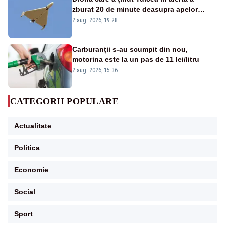
zburat 20 de minute deasupra apelor
României. Au fost ridicate două F-16
2 aug. 2026, 19:28
Carburanții s-au scumpit din nou,
motorina este la un pas de 11 lei/litru
2 aug. 2026, 15:36
CATEGORII POPULARE
Actualitate
Politica
Economie
Social
Sport