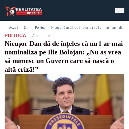
Acasă
Știri
Politica
Nicușor Dan dă de înțeles că nu l-ar mai nominaliza pe Ilie Bolojan: „Nu aș vrea să numesc un Guvern care să nască o altă criză!”
·
POLITICA
7 min citire
Nicușor Dan dă de înțeles că nu l-ar mai
nominaliza pe Ilie Bolojan: „Nu aș vrea
să numesc un Guvern care să nască o
altă criză!”