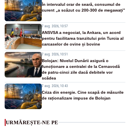
În intervalul orar de seară, consumul de
curent „a scăzut cu 200-300 de megawați”
7 aug. 2026, 10:57
ANSVSA a negociat, la Ankara, un acord
pentru facilitarea tranzitului prin Turcia al
carcaselor de ovine și bovine
7 aug. 2026, 10:51
Bolojan: Nivelul Dunării asigură o
funcționare a centralei de la Cernavodă
de patru-cinci zile dacă debitele vor
scădea
7 aug. 2026, 10:43
Criza din energie. Cine scapă de măsurile
de raționalizare impuse de Bolojan
URMĂREȘTE-NE PE