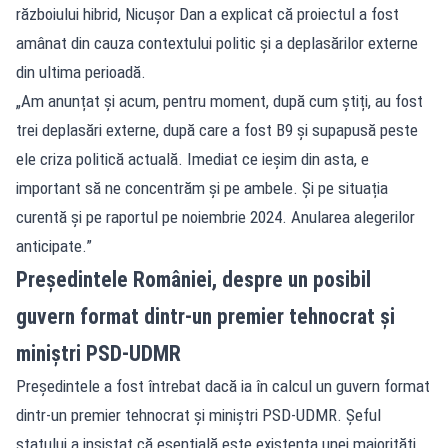
războiului hibrid, Nicușor Dan a explicat că proiectul a fost
amânat din cauza contextului politic și a deplasărilor externe
din ultima perioadă.
„Am anunțat și acum, pentru moment, după cum știți, au fost
trei deplasări externe, după care a fost B9 și supapusă peste
ele criza politică actuală. Imediat ce ieșim din asta, e
important să ne concentrăm și pe ambele. Și pe situația
curentă și pe raportul pe noiembrie 2024. Anularea alegerilor
anticipate.”
Președintele României, despre un posibil
guvern format dintr-un premier tehnocrat și
miniștri PSD-UDMR
Președintele a fost întrebat dacă ia în calcul un guvern format
dintr-un premier tehnocrat și miniștri PSD-UDMR. Șeful
statului a insistat că esențială este existența unei majorități