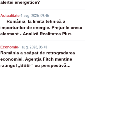
alertei energetice?
4
Actualitate
-
1 aug. 2026, 09:46
România, la limita tehnică a
importurilor de energie. Prețurile cresc
alarmant - Analiză Realitatea Plus
5
Economie
-
1 aug. 2026, 06:48
România a scăpat de retrogradarea
economiei. Agenția Fitch menține
ratingul „BBB-” cu perspectivă
negativă