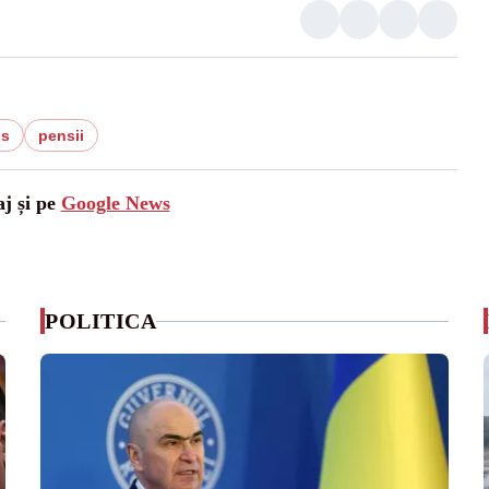
ss
pensii
aj și pe
Google News
POLITICA