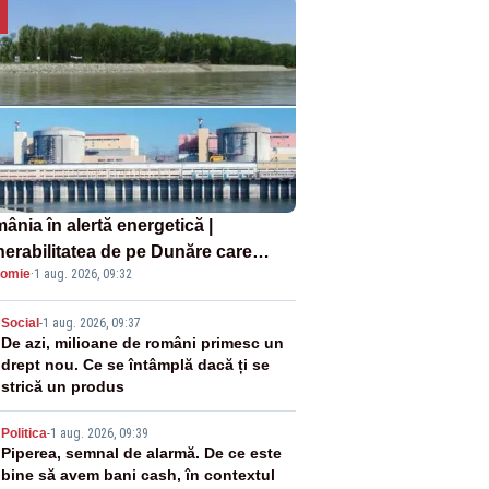
ânia în alertă energetică |
nerabilitatea de pe Dunăre care
omie
·
1 aug. 2026, 09:32
e în pericol Centrala Cernavodă era
oscută de pe vremea lui Ceaușescu
2
Social
-
1 aug. 2026, 09:37
De azi, milioane de români primesc un
drept nou. Ce se întâmplă dacă ți se
strică un produs
3
Politica
-
1 aug. 2026, 09:39
Piperea, semnal de alarmă. De ce este
bine să avem bani cash, în contextul