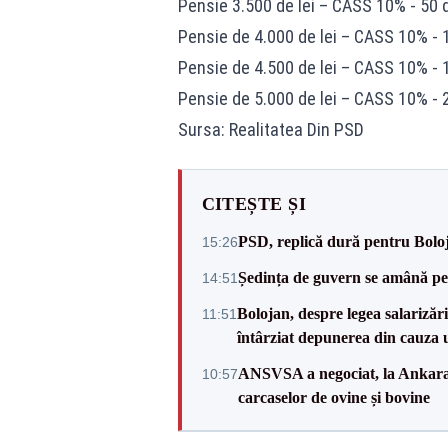
Pensie 3.500 de lei – CASS 10% - 50 de
Pensie de 4.000 de lei – CASS 10% - 10
Pensie de 4.500 de lei – CASS 10% - 15
Pensie de 5.000 de lei – CASS 10% - 20
Sursa: Realitatea Din PSD
CITEȘTE ȘI
PSD, replică dură pentru Boloj
15:26
Ședința de guvern se amână pen
14:51
Bolojan, despre legea salarizăr
11:51
întârziat depunerea din cauza u
ANSVSA a negociat, la Ankara, 
10:57
carcaselor de ovine și bovine