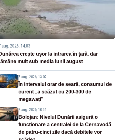
7 aug. 2026, 14:03
Dunărea crește ușor la intrarea în țară, dar
rămâne mult sub media lunii august
7 aug. 2026, 13:02
În intervalul orar de seară, consumul de
curent „a scăzut cu 200-300 de
megawați”
7 aug. 2026, 10:51
Bolojan: Nivelul Dunării asigură o
funcționare a centralei de la Cernavodă
de patru-cinci zile dacă debitele vor
scădea