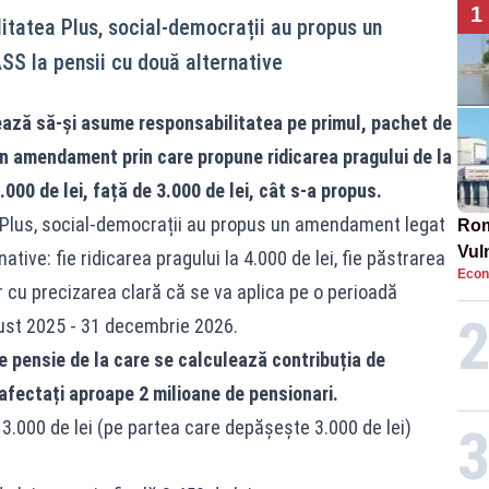
1
litatea Plus, social-democrații au propus un
S la pensii cu două alternative
mează să-și asume responsabilitatea pe primul, pachet de
un amendament prin care propune ridicarea pragului de la
000 de lei, față de 3.000 de lei, cât s-a propus.
ea Plus, social-democrații au propus un amendament legat
Rom
Vul
tive: fie ridicarea pragului la 4.000 de lei, fie păstrarea
Econ
pun
ar cu precizarea clară că se va aplica pe o perioadă
cun
ugust 2025 - 31 decembrie 2026.
 pensie de la care se calculează contribuția de
i afectați aproape 2 milioane de pensionari.
3.000 de lei (pe partea care depășește 3.000 de lei)