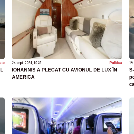
ate
24 sept. 2024, 10:33
Politica
19 
EL
IOHANNIS A PLECAT CU AVIONUL DE LUX ÎN
S-
AMERICA
po
ca