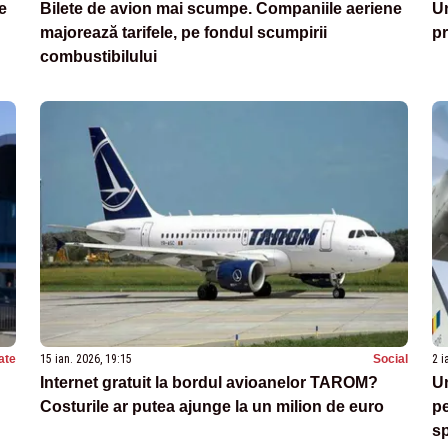
e
Bilete de avion mai scumpe. Companiile aeriene
Un
majorează tarifele, pe fondul scumpirii
pr
combustibilului
ate
15 ian. 2026, 19:15
Social
2 i
Internet gratuit la bordul avioanelor TAROM?
Un
Costurile ar putea ajunge la un milion de euro
pe
sp