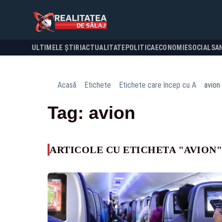
ULTIMELE ȘTIRI
ACTUALITATE
POLITICA
ECONOMIE
SOCIAL
SA
Acasă
Etichete
Etichete care încep cu A
avion
Tag: avion
ARTICOLE CU ETICHETA "AVION"