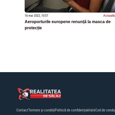
16 mai 2022, 10:57
Actualit
Aeroporturile europene renunță la masca de
protecție
Contact
Termeni și condiții
Politică de confidențialitate
Cod de condu