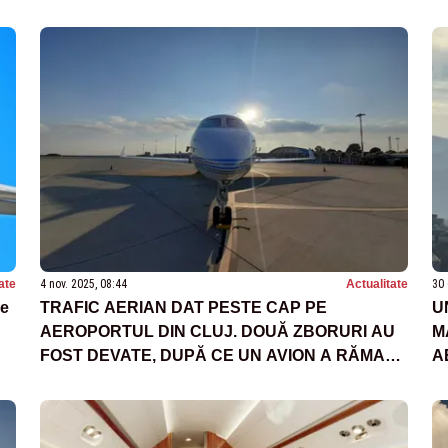
ate
4 nov. 2025, 08:44
Actualitate
30 
ne
TRAFIC AERIAN DAT PESTE CAP PE
U
AEROPORTUL DIN CLUJ. DOUĂ ZBORURI AU
M
FOST DEVATE, DUPĂ CE UN AVION A RĂMAS
A
BLOCAT PE PISTĂ. PILOTUL, PRELUAT
INCONȘTIENT