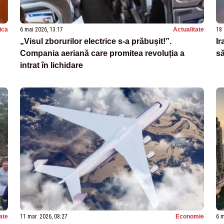
tica
6 mai 2026, 13:17
Actualitate
18 
„Visul zborurilor electrice s-a prăbușit!”.
Ir
Compania aeriană care promitea revoluția a
să
intrat în lichidare
ate
11 mar. 2026, 08:27
Economie
6 m