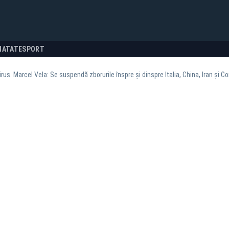
NATATE
SPORT
rus. Marcel Vela: Se suspendă zborurile înspre și dinspre Italia, China, Iran și C