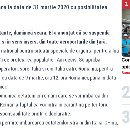
1
na la data de 31 martie 2020 cu posibilitatea
rtante, duminică seara. El a anunțat că se suspendă
 și în sens invers, din toate aeroporturile din țară.
national pentru situatii speciale de urgenta pentru a lua
i de protejarea populatiei. Am decis: Se aproba
Con
spi
ratori, spre Italia si din Italia catre Romania, pentru
Sana
d cu data de 9 martie, ora 12, ora Romaniei, pana in data
iei.
comunica cetatenilor romani care se vor imbarca din
 Romania faptul ca vor intra in carantina pe teritoriul
ponsabilitate printr-o declaratie.
u permite imbarcarea cetatenilor straini din Italia, CHina,