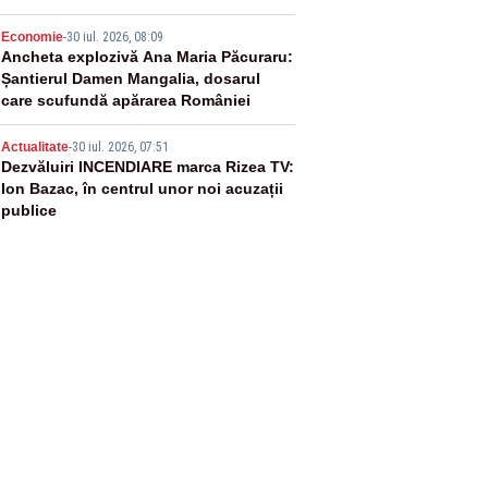
4
Economie
-
30 iul. 2026, 08:09
Ancheta explozivă Ana Maria Păcuraru:
Șantierul Damen Mangalia, dosarul
care scufundă apărarea României
5
Actualitate
-
30 iul. 2026, 07:51
Dezvăluiri INCENDIARE marca Rizea TV:
Ion Bazac, în centrul unor noi acuzații
publice