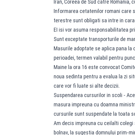
Iran, Coreea de Sud catre Romania, c
Informarea cetatenilor romani care so
terestre sunt obligati sa intre in cara
EI isi vor asuma responsabilitatea pri
Sunt exceptate transporturile de mar
Masurile adoptate se aplica pana la d
perioadei, termen valabil pentru punc
Maine la ora 16 este convocat Comitet
noua sedinta pentru a evalua la zi situ
care vor fi luate si alte decizii.
Suspendarea cursurilor in scoli - Ace
masura impreuna cu doamna ministru, 
cursurile sunt suspendate la toata s
Am decis impreuna cu ceilalti colegi
bolnav, la sugestia domnului prim-min