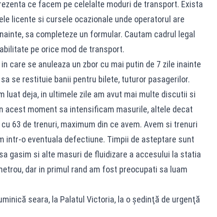
prezenta ce facem pe celelalte moduri de transport. Exista
le licente si cursele ocazionale unde operatorul are
inainte, sa completeze un formular. Cautam cadrul legal
rabilitate pe orice mod de transport.
 in care se anuleaza un zbor cu mai putin de 7 zile inainte
sa se restituie banii pentru bilete, tuturor pasagerilor.
uat deja, in ultimele zile am avut mai multe discutii si
n acest moment sa intensificam masurile, altele decat
 cu 63 de trenuri, maximum din ce avem. Avem si trenuri
m intr-o eventuala defectiune. Timpii de asteptare sunt
a gasim si alte masuri de fluidizare a accesului la statia
 metrou, dar in primul rand am fost preocupati sa luam
minică seara, la Palatul Victoria, la o şedinţă de urgenţă