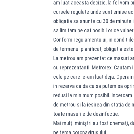
am luat aceasta decizie, la fel vom 
cursele regulate unde sunt emise ace
obligatia sa anunte cu 30 de minute 
sa limitam pe cat posibil orice vulne
Conform regulamentului, in conditiile
de termenul planificat, obligatia este 
La metrou am prezentat ce masuri am l
cu reprezentantii Metrorex. Cautam i
cele pe care le-am luat deja. Operam
in rezerva calda ca sa putem sa opri
redusi la minimum posibil. Incercam s
de metrou si la iesirea din statia de
toate masurile de dezinfectie.
Mai mulţi miniştri au fost chemaţi, du
pe tema coronavirusului.