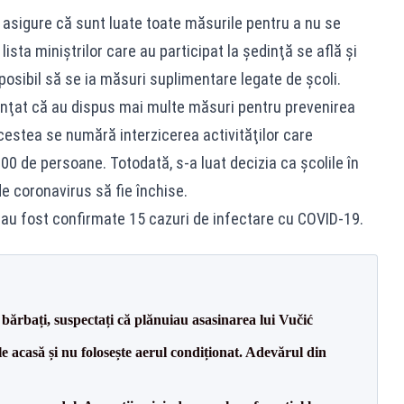
 asigure că sunt luate toate măsurile pentru a nu se
ista miniştrilor care au participat la şedinţă se află şi
 posibil să se ia măsuri suplimentare legate de şcoli.
unţat că au dispus mai multe măsuri pentru prevenirea
acestea se numără interzicerea activităţilor care
0 de persoane. Totodată, s-a luat decizia ca şcolile în
e coronavirus să fie închise.
 au fost confirmate 15 cazuri de infectare cu COVID-19.
bărbați, suspectați că plănuiau asasinarea lui Vučić
e acasă și nu folosește aerul condiționat. Adevărul din