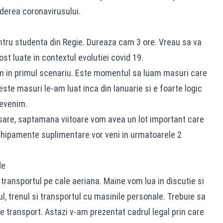
derea coronavirusului.
entru studenta din Regie. Dureaza cam 3 ore. Vreau sa va
st luate in contextul evolutiei covid 19.
m in primul scenariu. Este momentul sa luam masuri care
ste masuri le-am luat inca din Ianuarie si e foarte logic
revenim.
sare, saptamana viitoare vom avea un lot important care
 echipamente suplimentare vor veni in urmatoarele 2
de
 transportul pe cale aeriana. Maine vom lua in discutie si
l, trenul si transportul cu masinile personale. Trebuie sa
e transport. Astazi v-am prezentat cadrul legal prin care