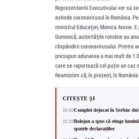
Reprezentantii Executivului vor sa se
extinde coronavirusul în România. Pe l
ministrul Educaţiei, Monica Anisie. E
Duminică, autorităţile române au an
răspândirii coronavirusului. Printre 
presupun adunarea a mai mult de 1.00
care se raportează cel puţin un caz d
Reamintim că, în prezent, în România
CITEȘTE ȘI
Complot dejucat în Serbia: doi 
15:50
Bolojan a spus că stinge luminil
22:29
spatele declarațiilor