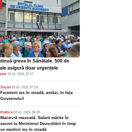
tinuă greva în Sănătate. 500 de
tale asigură doar urgențele
tate
·
30 iul. 2026, 07:51
2
Social
-
30 iul. 2026, 07:54
Fermierii ies în stradă, astăzi, în fața
Guvernului!
3
Politica
-
30 iul. 2026, 08:00
Manevră mascată. Salarii mărite în
secret la Ministerul Dezvoltării în timp
ce medicii ies în stradă