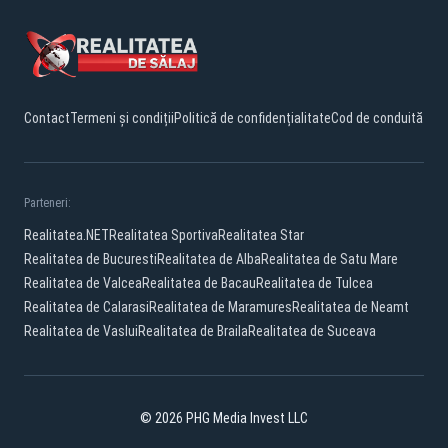
Contact
Termeni și condiții
Politică de confidențialitate
Cod de conduită
Parteneri:
Realitatea.NET
Realitatea Sportiva
Realitatea Star
Realitatea de Bucuresti
Realitatea de Alba
Realitatea de Satu Mare
Realitatea de Valcea
Realitatea de Bacau
Realitatea de Tulcea
Realitatea de Calarasi
Realitatea de Maramures
Realitatea de Neamt
Realitatea de Vaslui
Realitatea de Braila
Realitatea de Suceava
© 2026 PHG Media Invest LLC
Facebook
YouTube